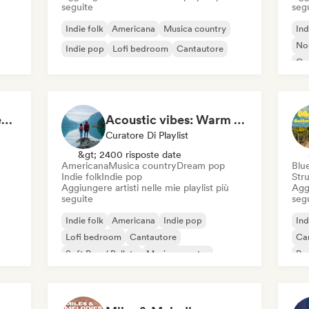
seguite
seg
Indie folk
Americana
Musica country
Ind
Nou
Indie pop
Lofi bedroom
Cantautore
Ca
Campfire & Chill Serenades 🔥 Indie Folk, Acoustic & Singer-Songwriter
Acoustic vibes: Warm Melodies, Indie Folk & Singer-Songwriter 🏞️
Curatore Di Playlist
&gt; 2400 risposte date
Americana
Musica country
Dream pop
Blu
Indie folk
Indie pop
Str
Aggiungere artisti nelle mie playlist più
Aggi
seguite
seg
Indie folk
Americana
Indie pop
Ind
Lofi bedroom
Cantautore
Ca
Soft Pop / Ballata
Musica country
Po
Dream pop