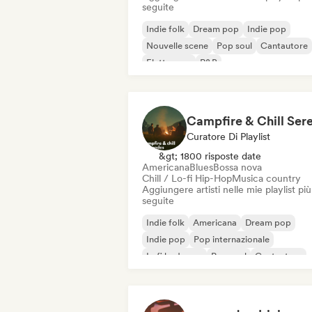
seguite
Indie folk
Dream pop
Indie pop
Nouvelle scene
Pop soul
Cantautore
Elettropop
R&B
Curatore Di Playlist
&gt; 1800 risposte date
Americana
Blues
Bossa nova
Chill / Lo-fi Hip-Hop
Musica country
Aggiungere artisti nelle mie playlist più
seguite
Indie folk
Americana
Dream pop
Indie pop
Pop internazionale
Lofi bedroom
Pop soul
Cantautore