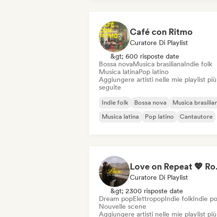
Café con Ritmo
Curatore Di Playlist
&gt; 600 risposte date
Bossa nova
Musica brasiliana
Indie folk
Musica latina
Pop latino
Aggiungere artisti nelle mie playlist più
seguite
Indie folk
Bossa nova
Musica brasilia
Musica latina
Pop latino
Cantautore
Love on Repe
Curatore Di Playlist
&gt; 2300 risposte date
Dream pop
Elettropop
Indie folk
Indie p
Nouvelle scene
Aggiungere artisti nelle mie playlist più