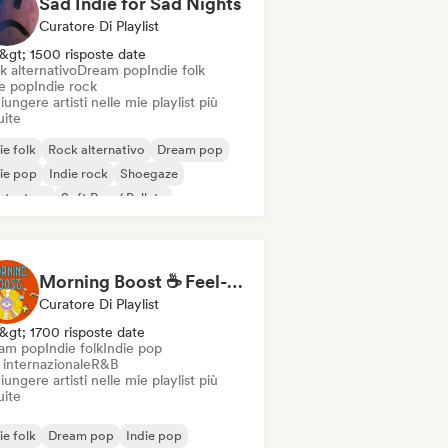
Sad Indie for Sad Nights
Curatore Di Playlist
&gt; 1500 risposte date
k alternativo
Dream pop
Indie folk
ie pop
Indie rock
ungere artisti nelle mie playlist più
uite
ie folk
Rock alternativo
Dream pop
ie pop
Indie rock
Shoegaze
ntautore
Soft Pop / Ballata
Morning Boost ☕ Feel-Good Funk, Soul & Neo-Soul to Wake Up
Curatore Di Playlist
&gt; 1700 risposte date
am pop
Indie folk
Indie pop
 internazionale
R&B
ungere artisti nelle mie playlist più
uite
ie folk
Dream pop
Indie pop