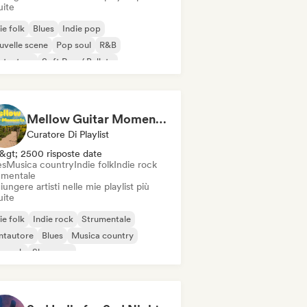
uite
ie folk
Blues
Indie pop
velle scene
Pop soul
R&B
ntautore
Soft Pop / Ballata
Mellow Guitar Moments 🎸 Acoustic Indie Folk & Singer-Songwriter
Curatore Di Playlist
&gt; 2500 risposte date
es
Musica country
Indie folk
Indie rock
umentale
ungere artisti nelle mie playlist più
uite
ie folk
Indie rock
Strumentale
ntautore
Blues
Musica country
p rock
Shoegaze