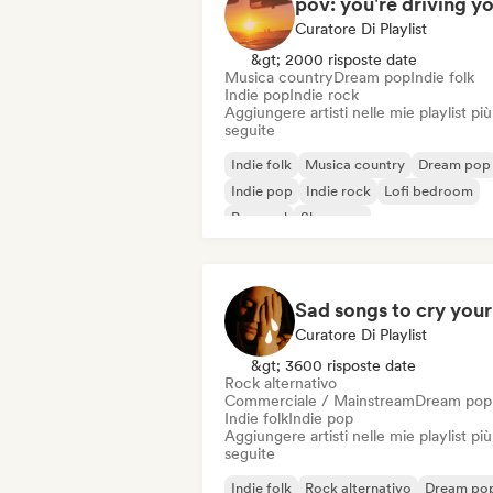
Curatore Di Playlist
&gt; 2000 risposte date
Musica country
Dream pop
Indie folk
Indie pop
Indie rock
Aggiungere artisti nelle mie playlist più
seguite
Indie folk
Musica country
Dream pop
Indie pop
Indie rock
Lofi bedroom
Pop soul
Shoegaze
Curatore Di Playlist
&gt; 3600 risposte date
Rock alternativo
Commerciale / Mainstream
Dream pop
Indie folk
Indie pop
Aggiungere artisti nelle mie playlist più
seguite
Indie folk
Rock alternativo
Dream po