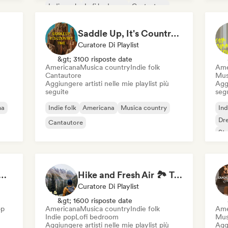
Indie rock
Lofi bedroom
Cantautore
Rock alternativo
Saddle Up, It's Country Time 🤠 Outlaw Country, Americana & Country Rock
Curatore Di Playlist
&gt; 3100 risposte date
Americana
Musica country
Indie folk
Ame
Cantautore
Mus
Aggiungere artisti nelle mie playlist più
Aggi
seguite
seg
na
Indie folk
Americana
Musica country
Ind
Dr
Cantautore
St
at 💖 Romantic Indie Pop, Neo Soul & Singer-Songwriter
Hike and Fresh Air 🏞️ Trail-Ready Indie Folk & Acoustic
Curatore Di Playlist
&gt; 1600 risposte date
op
Americana
Musica country
Indie folk
Ame
Indie pop
Lofi bedroom
Musi
Aggiungere artisti nelle mie playlist più
Aggi