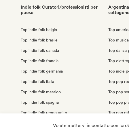
Indie folk Curatori/professionisti per
Argentina
paese
sottogen
Top indie folk belgio
Top americ
Top indie folk brasile
Top musica
Top indie folk canada
Top danza 
Top indie folk francia
Top elettro
Top indie folk germania
Top indie p
Top indie folk italia
Top pop ro
Top indie folk messico
Top pop sou
Top indie folk spagna
Top pop pr
Top indie folk regno unito
Top pop ps
Top indie folk stati uniti
Top cantau
Volete mettervi in contatto con loro