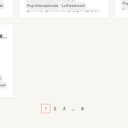
Pop
le
Pop internazionale
Lofi bedroom
So
Pop soul
Cantautore
Soft Pop / Ballata
Drenched in Summer Rain 🌧️🌴
p
oul
1
2
3
...
8