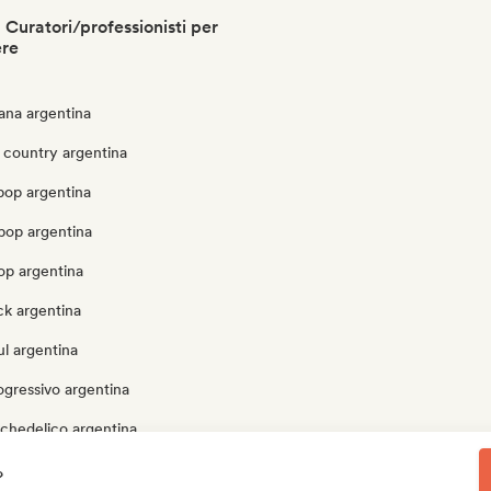
 Curatori/professionisti per
ere
ana argentina
 country argentina
pop argentina
pop argentina
op argentina
ck argentina
l argentina
ogressivo argentina
ichedelico argentina
tore argentina
?