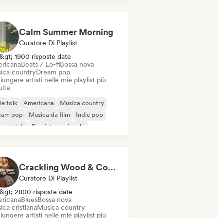
Calm Summer Morning
Curatore Di Playlist
&gt; 1900 risposte date
ricana
Beats / Lo-fi
Bossa nova
ica country
Dream pop
ungere artisti nelle mie playlist più
uite
ie folk
Americana
Musica country
eam pop
Musica da film
Indie pop
rumentale
Pop internazionale
Crackling Wood & Cozy Vibes 🔥 Singer-Songwriter, Dream Pop & Bedroom Pop
Curatore Di Playlist
&gt; 2800 risposte date
ricana
Blues
Bossa nova
ca cristiana
Musica country
ungere artisti nelle mie playlist più