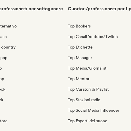
professionisti per sottogenere
Curatori/professionisti per ti
ternativo
Top Bookers
cana
Top Canali Youtube/Twitch
 country
Top Etichette
 pop
Top Manager
p
Top Media/Giornalisti
pop
Top Mentori
ock
Top Curatori di Playlist
ck
Top Stazioni radio
Top Social Media Influencer
tore
Top Esperti del suono