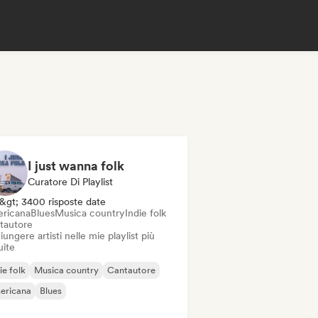
I just wanna folk
Curatore Di Playlist
&gt; 3400 risposte date
ricana
Blues
Musica country
Indie folk
tautore
ungere artisti nelle mie playlist più
uite
ie folk
Musica country
Cantautore
ericana
Blues