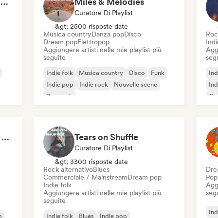
pov: you're driving your car alone and it's golden hour
Miles & Melodies
Curatore Di Playlist
&gt; 2500 risposte date
Musica country
Danza pop
Disco
Roc
Dream pop
Elettropop
Ind
Aggiungere artisti nelle mie playlist più
Aggi
seguite
seg
Indie folk
Musica country
Disco
Funk
Ind
Indie pop
Indie rock
Nouvelle scene
Ind
Pop rock
Ca
Sad songs to cry your eyes out
Tears on Shuffle
Curatore Di Playlist
&gt; 3300 risposte date
Rock alternativo
Blues
Dre
Commerciale / Mainstream
Dream pop
Pop
Indie folk
Aggi
Aggiungere artisti nelle mie playlist più
seg
seguite
Ind
p
Indie folk
Blues
Indie pop