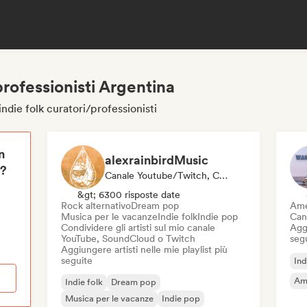
professionisti Argentina
ndie folk curatori/professionisti
n
alexrainbirdMusic
i?
Canale Youtube/Twitch, Curatore Di Playlist
&gt; 6300 risposte date
Rock alternativo
Dream pop
Ame
Musica per le vacanze
Indie folk
Indie pop
Can
Condividere gli artisti sul mio canale
Aggi
YouTube, SoundCloud o Twitch
seg
Aggiungere artisti nelle mie playlist più
seguite
Ind
Am
Indie folk
Dream pop
Musica per le vacanze
Indie pop