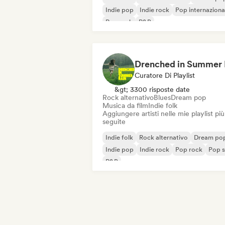
Indie pop
Indie rock
Pop internaziona
Pop rock
R&B
Curatore Di Playlist
&gt; 3300 risposte date
Rock alternativo
Blues
Dream pop
Musica da film
Indie folk
Aggiungere artisti nelle mie playlist più
seguite
Indie folk
Rock alternativo
Dream po
Indie pop
Indie rock
Pop rock
Pop s
R&B