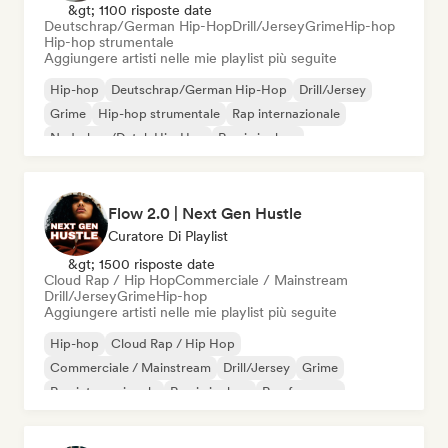
&gt; 1100 risposte date
Deutschrap/German Hip-Hop
Drill/Jersey
Grime
Hip-hop
Hip-hop strumentale
Aggiungere artisti nelle mie playlist più seguite
Hip-hop
Deutschrap/German Hip-Hop
Drill/Jersey
Grime
Hip-hop strumentale
Rap internazionale
Nederhop/Dutch Hip-Hop
Rap in inglese
Flow 2.0 | Next Gen Hustle
Curatore Di Playlist
&gt; 1500 risposte date
Cloud Rap / Hip Hop
Commerciale / Mainstream
Drill/Jersey
Grime
Hip-hop
Aggiungere artisti nelle mie playlist più seguite
Hip-hop
Cloud Rap / Hip Hop
Commerciale / Mainstream
Drill/Jersey
Grime
Rap internazionale
Rap in inglese
Rap francese