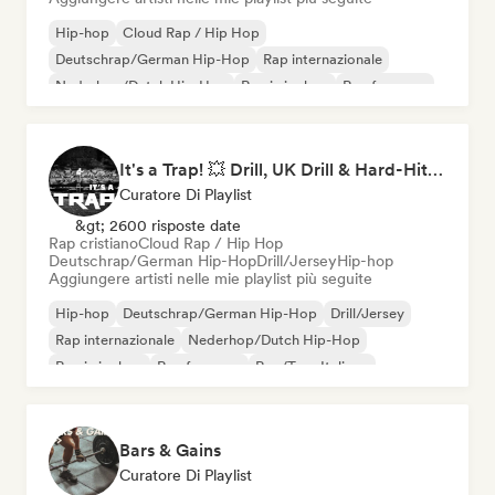
Hip-hop
Cloud Rap / Hip Hop
Deutschrap/German Hip-Hop
Rap internazionale
Nederhop/Dutch Hip-Hop
Rap in inglese
Rap francese
Rap/Trap Italiano
It's a Trap! 💥 Drill, UK Drill & Hard-Hitting Trap
Curatore Di Playlist
&gt; 2600 risposte date
Rap cristiano
Cloud Rap / Hip Hop
Deutschrap/German Hip-Hop
Drill/Jersey
Hip-hop
Aggiungere artisti nelle mie playlist più seguite
Hip-hop
Deutschrap/German Hip-Hop
Drill/Jersey
Rap internazionale
Nederhop/Dutch Hip-Hop
Rap in inglese
Rap francese
Rap/Trap Italiano
Bars & Gains
Curatore Di Playlist