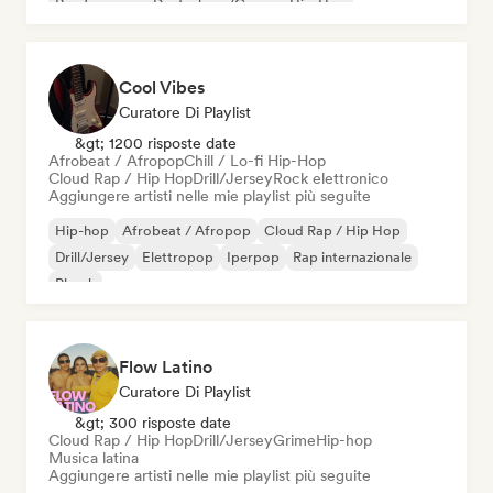
Rap francese
Deutschrap/German Hip-Hop
Cool Vibes
Curatore Di Playlist
&gt; 1200 risposte date
Afrobeat / Afropop
Chill / Lo-fi Hip-Hop
Cloud Rap / Hip Hop
Drill/Jersey
Rock elettronico
Aggiungere artisti nelle mie playlist più seguite
Hip-hop
Afrobeat / Afropop
Cloud Rap / Hip Hop
Drill/Jersey
Elettropop
Iperpop
Rap internazionale
Phonk
Flow Latino
Curatore Di Playlist
&gt; 300 risposte date
Cloud Rap / Hip Hop
Drill/Jersey
Grime
Hip-hop
Musica latina
Aggiungere artisti nelle mie playlist più seguite