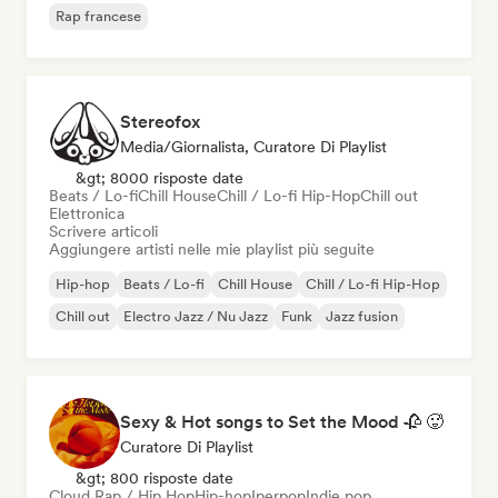
Rap francese
Stereofox
Media/Giornalista, Curatore Di Playlist
&gt; 8000 risposte date
Beats / Lo-fi
Chill House
Chill / Lo-fi Hip-Hop
Chill out
Elettronica
Scrivere articoli
Aggiungere artisti nelle mie playlist più seguite
Hip-hop
Beats / Lo-fi
Chill House
Chill / Lo-fi Hip-Hop
Chill out
Electro Jazz / Nu Jazz
Funk
Jazz fusion
Sexy & Hot songs to Set the Mood 🥀 🥵
Curatore Di Playlist
&gt; 800 risposte date
Cloud Rap / Hip Hop
Hip-hop
Iperpop
Indie pop