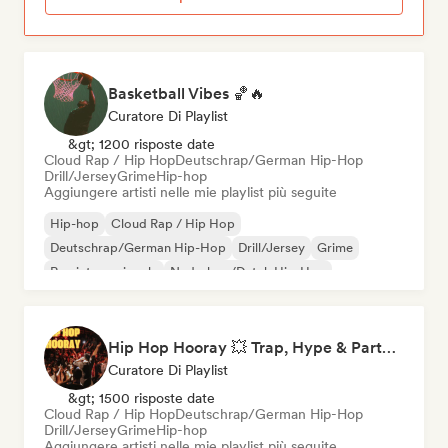
Basketball Vibes 🏀🔥
Curatore Di Playlist
&gt; 1200 risposte date
Cloud Rap / Hip Hop
Deutschrap/German Hip-Hop
Drill/Jersey
Grime
Hip-hop
Aggiungere artisti nelle mie playlist più seguite
Hip-hop
Cloud Rap / Hip Hop
Deutschrap/German Hip-Hop
Drill/Jersey
Grime
Rap internazionale
Nederhop/Dutch Hip-Hop
Rap in inglese
Hip Hop Hooray 💥 Trap, Hype & Party Rap Bangers
Curatore Di Playlist
&gt; 1500 risposte date
Cloud Rap / Hip Hop
Deutschrap/German Hip-Hop
Drill/Jersey
Grime
Hip-hop
Aggiungere artisti nelle mie playlist più seguite