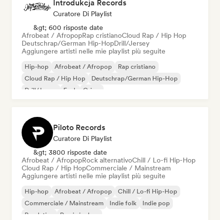
Introdukcja Records
Curatore Di Playlist
&gt; 600 risposte date
Afrobeat / Afropop
Rap cristiano
Cloud Rap / Hip Hop
Deutschrap/German Hip-Hop
Drill/Jersey
Aggiungere artisti nelle mie playlist più seguite
Hip-hop
Afrobeat / Afropop
Rap cristiano
Cloud Rap / Hip Hop
Deutschrap/German Hip-Hop
Drill/Jersey
Funk
Grime
Piloto Records
Curatore Di Playlist
&gt; 3800 risposte date
Afrobeat / Afropop
Rock alternativo
Chill / Lo-fi Hip-Hop
Cloud Rap / Hip Hop
Commerciale / Mainstream
Aggiungere artisti nelle mie playlist più seguite
Hip-hop
Afrobeat / Afropop
Chill / Lo-fi Hip-Hop
Commerciale / Mainstream
Indie folk
Indie pop
Pop latino
Rap in inglese