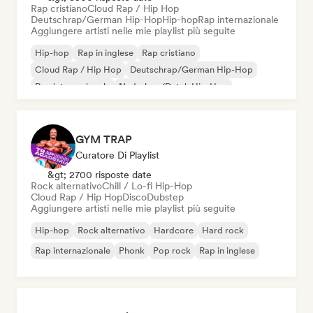
Rap cristiano
Cloud Rap / Hip Hop
Deutschrap/German Hip-Hop
Hip-hop
Rap internazionale
Aggiungere artisti nelle mie playlist più seguite
Hip-hop
Rap in inglese
Rap cristiano
Cloud Rap / Hip Hop
Deutschrap/German Hip-Hop
Rap internazionale
Nederhop/Dutch Hip-Hop
Rap francese
GYM TRAP
Curatore Di Playlist
&gt; 2700 risposte date
Rock alternativo
Chill / Lo-fi Hip-Hop
Cloud Rap / Hip Hop
Disco
Dubstep
Aggiungere artisti nelle mie playlist più seguite
Hip-hop
Rock alternativo
Hardcore
Hard rock
Rap internazionale
Phonk
Pop rock
Rap in inglese