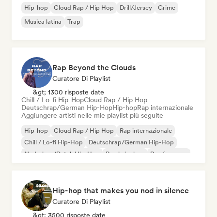
Hip-hop
Cloud Rap / Hip Hop
Drill/Jersey
Grime
Musica latina
Trap
Rap Beyond the Clouds
Curatore Di Playlist
&gt; 1300 risposte date
Chill / Lo-fi Hip-Hop
Cloud Rap / Hip Hop
Deutschrap/German Hip-Hop
Hip-hop
Rap internazionale
Aggiungere artisti nelle mie playlist più seguite
Hip-hop
Cloud Rap / Hip Hop
Rap internazionale
Chill / Lo-fi Hip-Hop
Deutschrap/German Hip-Hop
Nederhop/Dutch Hip-Hop
Rap in inglese
Rap francese
Hip-hop that makes you nod in silence
Curatore Di Playlist
&gt; 3500 risposte date