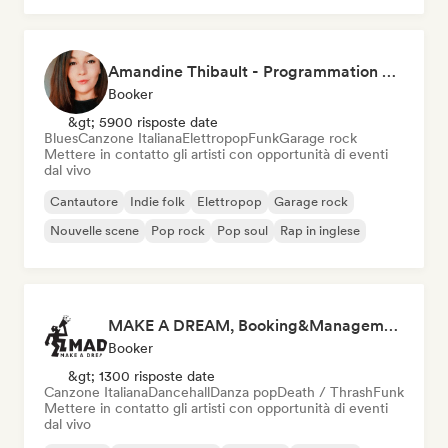
Amandine Thibault - Programmation Concerts SMAC IDF, Booking, Management
Booker
&gt; 5900 risposte date
Blues
Canzone Italiana
Elettropop
Funk
Garage rock
Mettere in contatto gli artisti con opportunità di eventi
dal vivo
Cantautore
Indie folk
Elettropop
Garage rock
Nouvelle scene
Pop rock
Pop soul
Rap in inglese
MAKE A DREAM, Booking&Management
Booker
&gt; 1300 risposte date
Canzone Italiana
Dancehall
Danza pop
Death / Thrash
Funk
Mettere in contatto gli artisti con opportunità di eventi
dal vivo