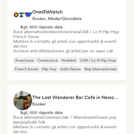
OnesToWatch
Booker, Media/Giornalista
&gt; 600 risposte date
Rock alternativo
Ambient
Americana
Chill / Lo-fi Hip-Hop
French house
Mettere in contatto gli artisti con opportunità di eventi
dal vivo
Scrivere articoli
Selezionare gli artisti per un open call
Americana
Cantautore
Ambient
Chill / Lo-fi Hip-Hop
French house
Hip-hop
Indie Dance
Rap internazionale
The Lost Wanderer Bar Café in Newcastle
Booker
&gt; 500 risposte date
Rock alternativo
Commerciale / Mainstream
Dream pop
Iperpop
Indie folk
Mettere in contatto gli artisti con opportunità di eventi
dal vivo