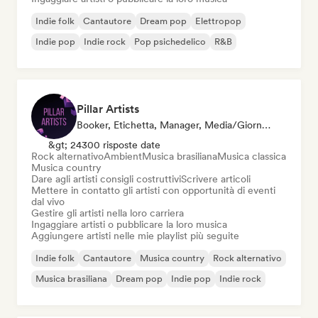
Indie folk
Cantautore
Dream pop
Elettropop
Indie pop
Indie rock
Pop psichedelico
R&B
Pillar Artists
Booker, Etichetta, Manager, Media/Giornalista, Mentore, Curatore Di Playlist
&gt; 24300 risposte date
Rock alternativo
Ambient
Musica brasiliana
Musica classica
Musica country
Dare agli artisti consigli costruttivi
Scrivere articoli
Mettere in contatto gli artisti con opportunità di eventi
dal vivo
Gestire gli artisti nella loro carriera
Ingaggiare artisti o pubblicare la loro musica
Aggiungere artisti nelle mie playlist più seguite
Indie folk
Cantautore
Musica country
Rock alternativo
Musica brasiliana
Dream pop
Indie pop
Indie rock