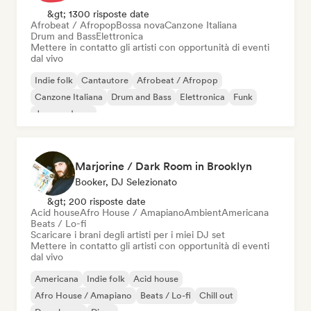
&gt; 1300 risposte date
Afrobeat / Afropop
Bossa nova
Canzone Italiana
Drum and Bass
Elettronica
Mettere in contatto gli artisti con opportunità di eventi
dal vivo
Indie folk
Cantautore
Afrobeat / Afropop
Canzone Italiana
Drum and Bass
Elettronica
Funk
Jazz moderno
Marjorine / Dark Room in Brooklyn
Booker, DJ Selezionato
&gt; 200 risposte date
Acid house
Afro House / Amapiano
Ambient
Americana
Beats / Lo-fi
Scaricare i brani degli artisti per i miei DJ set
Mettere in contatto gli artisti con opportunità di eventi
dal vivo
Americana
Indie folk
Acid house
Afro House / Amapiano
Beats / Lo-fi
Chill out