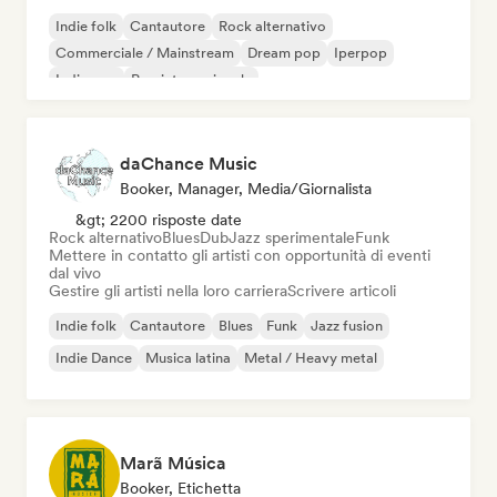
Indie folk
Cantautore
Rock alternativo
Commerciale / Mainstream
Dream pop
Iperpop
Indie pop
Pop internazionale
daChance Music
Booker, Manager, Media/Giornalista
&gt; 2200 risposte date
Rock alternativo
Blues
Dub
Jazz sperimentale
Funk
Mettere in contatto gli artisti con opportunità di eventi
dal vivo
Gestire gli artisti nella loro carriera
Scrivere articoli
Indie folk
Cantautore
Blues
Funk
Jazz fusion
Indie Dance
Musica latina
Metal / Heavy metal
Marã Música
Booker, Etichetta