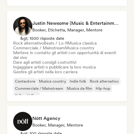
Pop Punk
Justin Newsome (Music & Entertainment Executive | A&R, Artist Development & Partnerships | Applied AI & Systems Strategy)
Booker, Etichetta, Manager, Mentore
&gt; 1500 risposte date
Rock alternativo
Beats / Lo-fi
Musica classica
Commerciale / Mainstream
Musica country
Mettere in contatto gli artisti con opportunità di eventi
dal vivo
Dare agli artisti consigli costruttivi
Ingaggiare artisti o pubblicare la loro musica
Gestire gli artisti nella loro carriera
Cantautore
Musica country
Indie folk
Rock alternativo
Commerciale / Mainstream
Musica da film
Hip-hop
K-Pop/J-Pop
Nótt Agency
Booker, Manager, Mentore
&gt; 100 risposte date