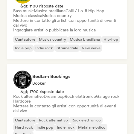
&gt; 1100 risposte date
Bass music
Musica brasiliana
Chill / Lo-fi Hip-Hop
Musica classica
Musica country
Mettere in contatto gli artisti con opportunità di eventi
dal vivo
Ingaggiare artisti o pubblicare la loro musica
Cantautore
Musica country
Musica brasiliana
Hip-hop
Indie pop
Indie rock
Strumentale
New wave
Bedlam Bookings
Booker
&gt; 1700 risposte date
Rock alternativo
Dream pop
Rock elettronico
Garage rock
Hardcore
Mettere in contatto gli artisti con opportunità di eventi
dal vivo
Cantautore
Rock alternativo
Rock elettronico
Hard rock
Indie pop
Indie rock
Metal melodico