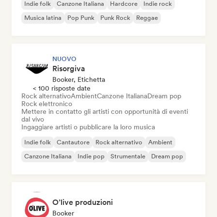
Indie folk
Canzone Italiana
Hardcore
Indie rock
Musica latina
Pop Punk
Punk Rock
Reggae
NUOVO
Risorgiva
Booker, Etichetta
< 100 risposte date
Rock alternativo
Ambient
Canzone Italiana
Dream pop
Rock elettronico
Mettere in contatto gli artisti con opportunità di eventi
dal vivo
Ingaggiare artisti o pubblicare la loro musica
Indie folk
Cantautore
Rock alternativo
Ambient
Canzone Italiana
Indie pop
Strumentale
Dream pop
O’live produzioni
Booker