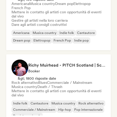
Americana
Musica country
Dream pop
Elettropop
French Pop
Mettere in contatto gli artisti con opportunità di eventi
dal vivo
Gestire gli artisti nella loro carriera
Dare agli artisti consigli costruttivi
Americana
Musica country
Indie folk
Cantautore
Dream pop
Elettropop
French Pop
Indie pop
Richy Muirhead - PITCH Scotland | Scottish Alternative Music Awards (SAMA)
Booker
&gt; 1800 risposte date
Rock alternativo
Blues
Commerciale / Mainstream
Musica country
Death / Thrash
Mettere in contatto gli artisti con opportunità di eventi
dal vivo
Indie folk
Cantautore
Musica country
Rock alternativo
Commerciale / Mainstream
Hip-hop
Pop internazionale
Rap internazionale