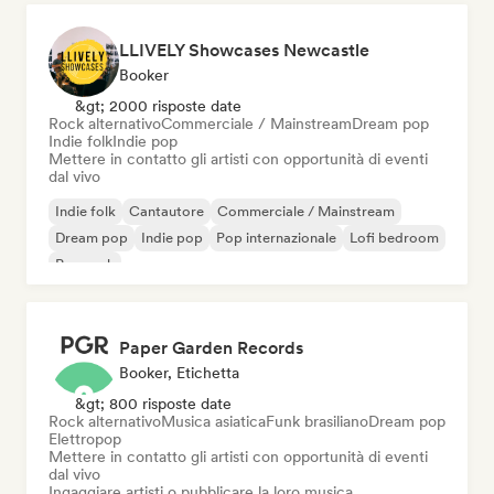
LLIVELY Showcases Newcastle
Booker
&gt; 2000 risposte date
Rock alternativo
Commerciale / Mainstream
Dream pop
Indie folk
Indie pop
Mettere in contatto gli artisti con opportunità di eventi
dal vivo
Indie folk
Cantautore
Commerciale / Mainstream
Dream pop
Indie pop
Pop internazionale
Lofi bedroom
Pop rock
Paper Garden Records
Booker, Etichetta
&gt; 800 risposte date
Rock alternativo
Musica asiatica
Funk brasiliano
Dream pop
Elettropop
Mettere in contatto gli artisti con opportunità di eventi
dal vivo
Ingaggiare artisti o pubblicare la loro musica