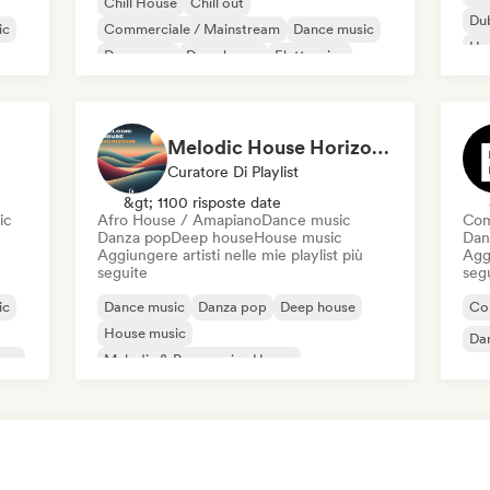
Chill House
Chill out
Du
ic
Commerciale / Mainstream
Dance music
Ho
Danza pop
Deep house
Elettronica
Mel
Elettropop
Melodic House Horizons 2026
Curatore Di Playlist
&gt; 1100 risposte date
ic
Afro House / Amapiano
Dance music
Com
Danza pop
Deep house
House music
Dan
Aggiungere artisti nelle mie playlist più
Aggi
seguite
seg
ic
Dance music
Danza pop
Deep house
Co
House music
Da
use
Melodic & Progressive House
Afro House / Amapiano
Organic House / Downtempo