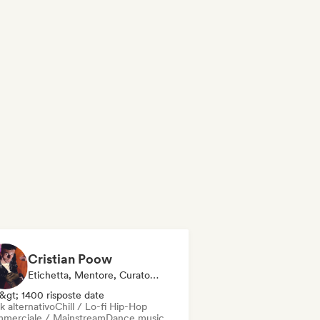
Cristian Poow
Etichetta, Mentore, Curatore Di Playlist, Esperto Del Suono
&gt; 1400 risposte date
k alternativo
Chill / Lo-fi Hip-Hop
merciale / Mainstream
Dance music