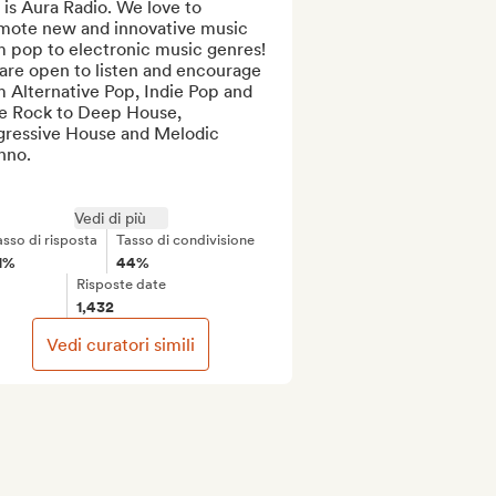
 is Aura Radio. We love to 
mote new and innovative music 
 pop to electronic music genres! 
are open to listen and encourage 
 Alternative Pop, Indie Pop and 
ie Rock to Deep House, 
gressive House and Melodic 
no.

Vedi di più
asso di risposta
Tasso di condivisione
1%
44%
Risposte date
1,432
Vedi curatori simili