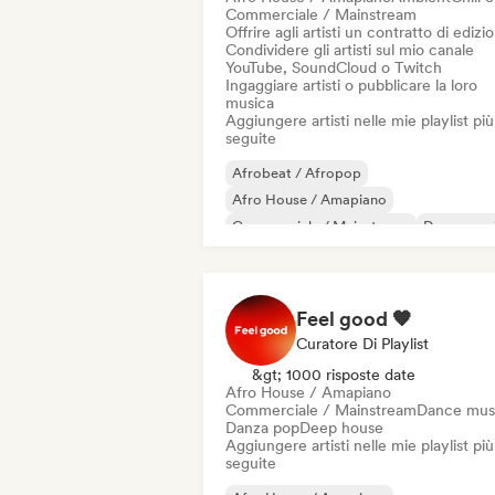
Commerciale / Mainstream
Offrire agli artisti un contratto di edizi
Condividere gli artisti sul mio canale
YouTube, SoundCloud o Twitch
Ingaggiare artisti o pubblicare la loro
musica
Aggiungere artisti nelle mie playlist più
seguite
Afrobeat / Afropop
Afro House / Amapiano
Commerciale / Mainstream
Dance mus
Danza pop
Deep house
French house
Future house
Feel good 🧡
Curatore Di Playlist
&gt; 1000 risposte date
Afro House / Amapiano
Commerciale / Mainstream
Dance mus
Danza pop
Deep house
Aggiungere artisti nelle mie playlist più
seguite