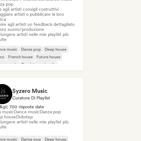
za pop
 agli artisti consigli costruttivi
ggiare artisti o pubblicare la loro
ica
ire agli artisti un feedback dettagliato
 loro suono/produzione
ungere artisti nelle mie playlist più
uite
nce music
Danza pop
Deep house
sco
French house
Future house
use music
Pop internazionale
Syzero Music
Curatore Di Playlist
&gt; 700 risposte date
s music
Dance music
Danza pop
p house
Dubstep
ungere artisti nelle mie playlist più
uite
nce music
Danza pop
Deep house