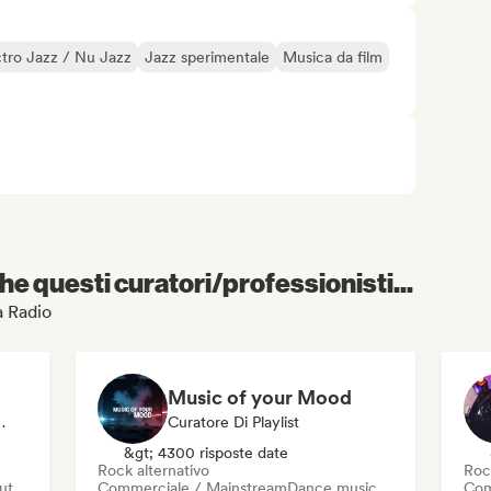
ctro Jazz / Nu Jazz
Jazz sperimentale
Musica da film
e questi curatori/professionisti...
a Radio
Music of your Mood
ratore Di Playlist, Editore
Curatore Di Playlist
&gt; 4300 risposte date
Rock alternativo
Roc
out
Commerciale / Mainstream
Dance music
Com