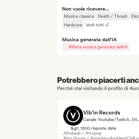
Non vuole ricevere...
Musica classica
Death / Thrash
Ele
Hardcore
Vedi tutti +7
Musica generata dall'IA
Rifiuta musica generata dall'IA
Potrebbero piacerti anch
Perché stai visitando il profilo di Aur
Vib'in Records
Canale Youtube/Twitch, Etichetta, Cu
&gt; 1300 risposte date
Afrobeat / Afropop
Afro House / Amapiano
Ambient
Chill 