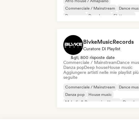
Afro House / Amapiano
Commerciale / Mainstream
Dance mus
Danza pop
Deep house
Elettropop
House music
Melodic & Progressive House
BlvkeMusicRecords
Curatore Di Playlist
&gt; 800 risposte date
Commerciale / Mainstream
Dance mus
Danza pop
Deep house
House music
Aggiungere artisti nelle mie playlist più
seguite
Commerciale / Mainstream
Dance mus
Danza pop
House music
Melodic & Progressive House
Deep ho