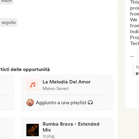
 Blaze
This
pro
from
We 
ù seguite
from
Ind
Pro
Tech
...
T
isti delle opportunità
9
La Melodía Del Amor
Mateo Severi
Aggiunto a una playlist
Rumba Brava - Extended
Mix
YUPdj