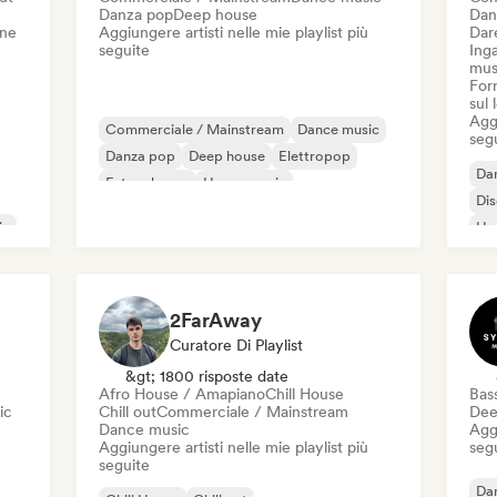
Danza pop
Deep house
Dan
one
Aggiungere artisti nelle mie playlist più
Dare
seguite
Inga
mus
Forn
sul
Aggi
Commerciale / Mainstream
Dance music
seg
Danza pop
Deep house
Elettropop
Da
Future house
House music
Di
Melodic & Progressive House
ic
Ho
2FarAway
Curatore Di Playlist
&gt; 1800 risposte date
Afro House / Amapiano
Chill House
Bas
ic
Chill out
Commerciale / Mainstream
Dee
Dance music
Aggi
Aggiungere artisti nelle mie playlist più
seg
seguite
Da