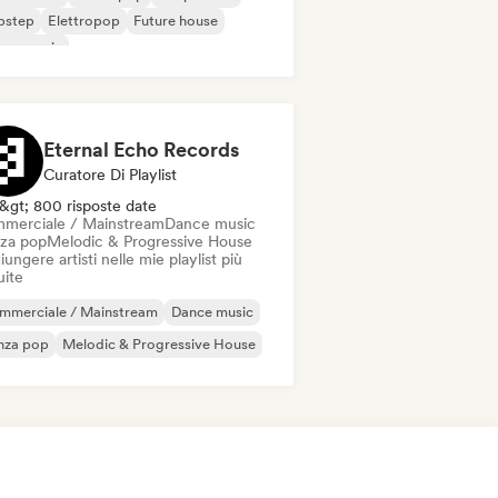
bstep
Elettropop
Future house
use music
odic & Progressive House
Eternal Echo Records
Curatore Di Playlist
&gt; 800 risposte date
merciale / Mainstream
Dance music
za pop
Melodic & Progressive House
ungere artisti nelle mie playlist più
uite
mmerciale / Mainstream
Dance music
nza pop
Melodic & Progressive House