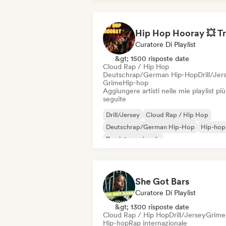
Curatore Di Playlist
&gt; 1500 risposte date
Cloud Rap / Hip Hop
Deutschrap/German Hip-Hop
Drill/Jer
Grime
Hip-hop
Aggiungere artisti nelle mie playlist più
seguite
Drill/Jersey
Cloud Rap / Hip Hop
Deutschrap/German Hip-Hop
Hip-hop
Rap internazionale
Nederhop/Dutch Hip-Hop
Rap in ingle
Rap francese
She Got Bars
Curatore Di Playlist
&gt; 1300 risposte date
Cloud Rap / Hip Hop
Drill/Jersey
Grime
Hip-hop
Rap internazionale