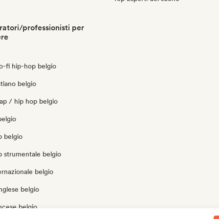
atori/professionisti per
ere
lo-fi hip-hop belgio
stiano belgio
ap / hip hop belgio
belgio
p belgio
p strumentale belgio
ernazionale belgio
inglese belgio
ncese belgio