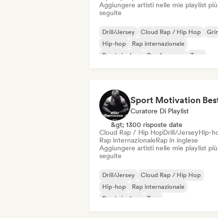
Aggiungere artisti nelle mie playlist più
seguite
Drill/Jersey
Cloud Rap / Hip Hop
Gri
Hip-hop
Rap internazionale
Rap in inglese
Rap francese
Trap
Curatore Di Playlist
&gt; 1300 risposte date
Cloud Rap / Hip Hop
Drill/Jersey
Hip-h
Rap internazionale
Rap in inglese
Aggiungere artisti nelle mie playlist più
seguite
Drill/Jersey
Cloud Rap / Hip Hop
Hip-hop
Rap internazionale
Rap in inglese
Trap