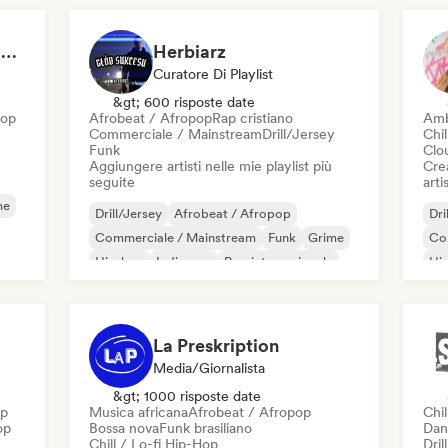
HipHop & Rnb Serenade (by Audio Art Central)
Herbiarz
Curatore Di Playlist
&gt; 600 risposte date
Hop
Afrobeat / Afropop
Rap cristiano
Amb
Commerciale / Mainstream
Drill/Jersey
Chil
Funk
Clo
Aggiungere artisti nelle mie playlist più
Crea
seguite
artis
me
Drill/Jersey
Afrobeat / Afropop
Dri
Commerciale / Mainstream
Funk
Grime
Co
Hip-hop
Indie pop
Pop internazionale
Hi
Po
La Preskription
Media/Giornalista
&gt; 1000 risposte date
op
Musica africana
Afrobeat / Afropop
Chil
op
Bossa nova
Funk brasiliano
Dan
Chill / Lo-fi Hip-Hop
Dril