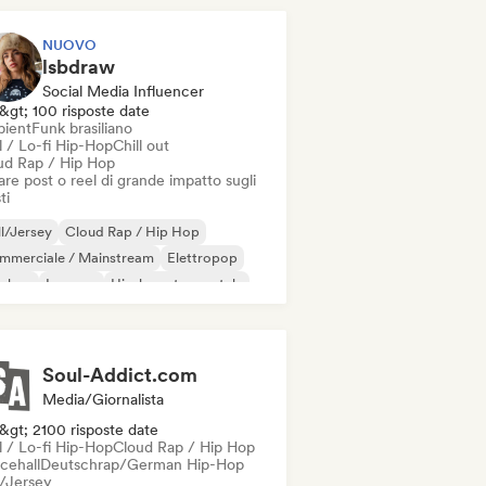
NUOVO
lsbdraw
Social Media Influencer
&gt; 100 risposte date
ient
Funk brasiliano
l / Lo-fi Hip-Hop
Chill out
ud Rap / Hip Hop
re post o reel di grande impatto sugli
ti
ll/Jersey
Cloud Rap / Hip Hop
mmerciale / Mainstream
Elettropop
p-hop
Iperpop
Hip-hop strumentale
p rock
Soul-Addict.com
Media/Giornalista
&gt; 2100 risposte date
l / Lo-fi Hip-Hop
Cloud Rap / Hip Hop
cehall
Deutschrap/German Hip-Hop
l/Jersey