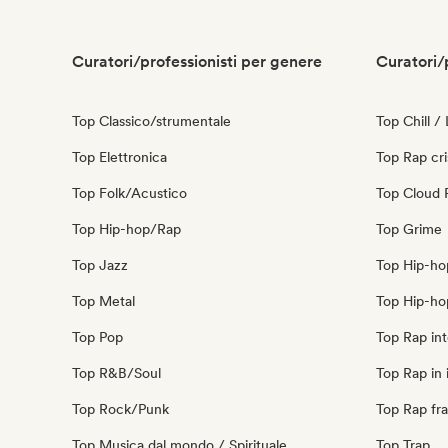
Curatori/professionisti per genere
Curatori/
Top Classico/strumentale
Top Chill /
Top Elettronica
Top Rap cri
Top Folk/Acustico
Top Cloud 
Top Hip-hop/Rap
Top Grime
Top Jazz
Top Hip-ho
Top Metal
Top Hip-ho
Top Pop
Top Rap int
Top R&B/Soul
Top Rap in 
Top Rock/Punk
Top Rap fr
Top Musica dal mondo / Spirituale
Top Trap