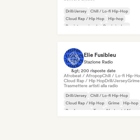
Drill/Jersey
Chill / Lo-fi Hip-Hop
Cloud Rap / Hip Hop
Hip-hop
Rap internazionale
Rap in inglese
Rap francese
Trap
Elie Fusibleu
Stazione Radio
&gt; 200 risposte date
Afrobeat / Afropop
Chill / Lo-fi Hip-H
Cloud Rap / Hip Hop
Drill/Jersey
Grime
Trasmettere artisti alla radio
Drill/Jersey
Chill / Lo-fi Hip-Hop
Cloud Rap / Hip Hop
Grime
Hip-hop
Rap francese
Trap
Afrobeat / Afrop