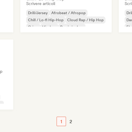
Scrivere articoli
Scri
Drill/Jersey
Afrobeat / Afropop
Dri
Chill / Lo-fi Hip-Hop
Cloud Rap / Hip Hop
Dan
Grime
Hip-hop
Rap in inglese
Ele
Rap francese
Rap
op
op
1
2