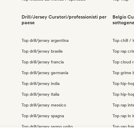
Drill/Jersey Curatori/professionisti per
Belgio Cur
paese
sottogen
Top drill/jersey argentina
Top chill / 
Top drill/jersey brasile
Top rap cri
Top drill/jersey francia
Top cloud r
Top drill/jersey germania
Top grime 
Top drill/jersey india
Top hip-ho
Top drill/jersey italia
Top hip-ho
Top drill/jersey messico
Top rap int
Top drill/jersey spagna
Top rap in 
Top drill/jersey regno unito
Top rap fra