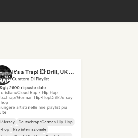
It's a Trap! 💥 Drill, UK Drill & Hard-Hitting Trap
Curatore Di Playlist
&gt; 2600 risposte date
cristiano
Cloud Rap / Hip Hop
tschrap/German Hip-Hop
Drill/Jersey
-hop
ungere artisti nelle mie playlist più
uite
ll/Jersey
Deutschrap/German Hip-Hop
p-hop
Rap internazionale
derhop/Dutch Hip-Hop
Rap in inglese