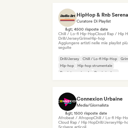
Curatore Di Playlist
&gt; 4500 risposte date
Chill / Lo-fi Hip-Hop
Cloud Rap / Hip 
Drill/Jersey
Grime
Hip-hop
Aggiungere artisti nelle mie playlist più
seguite
Drill/Jersey
Chill / Lo-fi Hip-Hop
Gri
Hip-hop
Hip-hop strumentale
Rap internazionale
Rap in inglese
Rap francese
Connexion Urbaine
Media/Giornalista
&gt; 1500 risposte date
Afrobeat / Afropop
Chill / Lo-fi Hip-H
Cloud Rap / Hip Hop
Drill/Jersey
Hip-h
Scrivere articoli