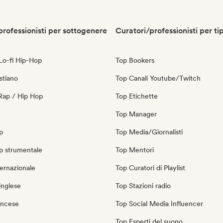
professionisti per sottogenere
Curatori/professionisti per ti
 Lo-fi Hip-Hop
Top Bookers
stiano
Top Canali Youtube/Twitch
Rap / Hip Hop
Top Etichette
Top Manager
p
Top Media/Giornalisti
p strumentale
Top Mentori
ernazionale
Top Curatori di Playlist
inglese
Top Stazioni radio
ancese
Top Social Media Influencer
Top Esperti del suono