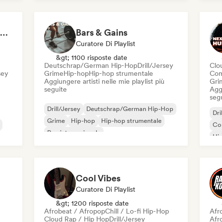
Nederhop/Dutch Hip-Hop
Rap in inglese
Rap
Hip Hop Hooray 💥 Trap, Hype & Party Rap Bangers
Bars & Gains
Curatore Di Playlist
&gt; 1100 risposte date
Deutschrap/German Hip-Hop
Drill/Jersey
Clo
sey
Grime
Hip-hop
Hip-hop strumentale
Com
Aggiungere artisti nelle mie playlist più
Gri
seguite
Aggi
seg
Drill/Jersey
Deutschrap/German Hip-Hop
Dri
Grime
Hip-hop
Hip-hop strumentale
Co
Rap internazionale
Hi
Nederhop/Dutch Hip-Hop
Rap in inglese
se
Rap
Cool Vibes
Curatore Di Playlist
&gt; 1200 risposte date
Afrobeat / Afropop
Chill / Lo-fi Hip-Hop
Afr
Cloud Rap / Hip Hop
Drill/Jersey
Afr