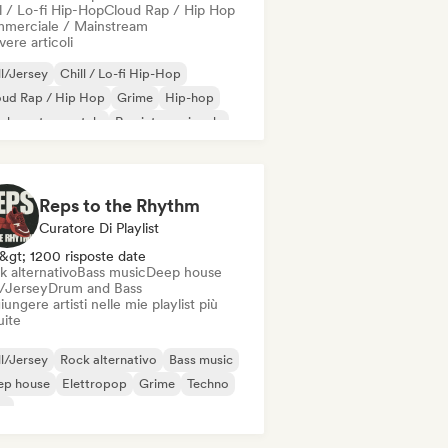
l / Lo-fi Hip-Hop
Cloud Rap / Hip Hop
merciale / Mainstream
vere articoli
ll/Jersey
Chill / Lo-fi Hip-Hop
oud Rap / Hip Hop
Grime
Hip-hop
-hop strumentale
Rap internazionale
 in inglese
Reps to the Rhythm
Curatore Di Playlist
&gt; 1200 risposte date
k alternativo
Bass music
Deep house
l/Jersey
Drum and Bass
ungere artisti nelle mie playlist più
uite
ll/Jersey
Rock alternativo
Bass music
ep house
Elettropop
Grime
Techno
ap