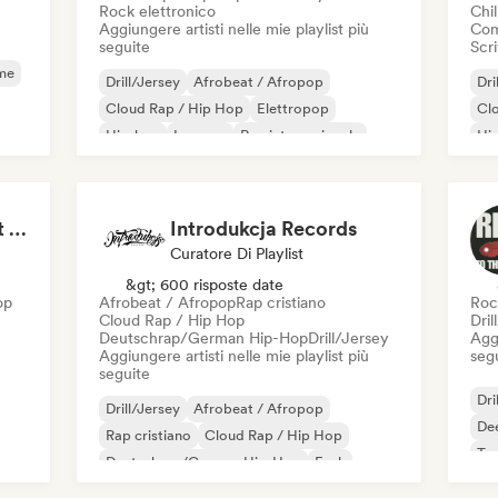
Rock elettronico
Chil
Aggiungere artisti nelle mie playlist più
Com
seguite
Scri
me
Drill/Jersey
Afrobeat / Afropop
Dri
Cloud Rap / Hip Hop
Elettropop
Cl
Hip-hop
Iperpop
Rap internazionale
Hip
Phonk
Rap
Sport Motivation Best Performance (Uniside Digital)
Introdukcja Records
Curatore Di Playlist
&gt; 600 risposte date
op
Afrobeat / Afropop
Rap cristiano
Roc
Cloud Rap / Hip Hop
Dril
Deutschrap/German Hip-Hop
Drill/Jersey
Aggi
Aggiungere artisti nelle mie playlist più
seg
seguite
Dri
Drill/Jersey
Afrobeat / Afropop
De
Rap cristiano
Cloud Rap / Hip Hop
Tr
Deutschrap/German Hip-Hop
Funk
Grime
Hip-hop