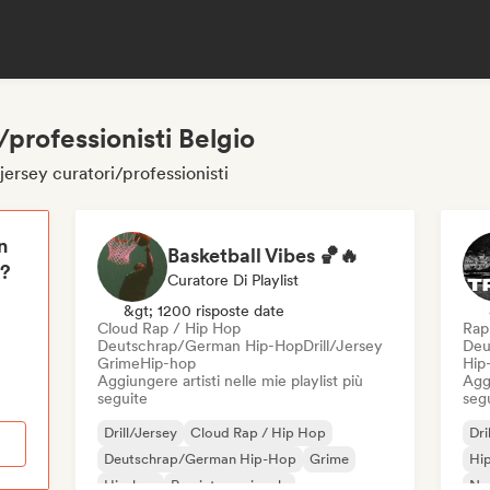
i/professionisti Belgio
/jersey curatori/professionisti
n
Basketball Vibes 🏀🔥
i?
Curatore Di Playlist
&gt; 1200 risposte date
Cloud Rap / Hip Hop
Rap 
Deutschrap/German Hip-Hop
Drill/Jersey
Deu
Grime
Hip-hop
Hip
Aggiungere artisti nelle mie playlist più
Aggi
seguite
seg
Drill/Jersey
Cloud Rap / Hip Hop
Dri
Deutschrap/German Hip-Hop
Grime
Hi
Hip-hop
Rap internazionale
Ne