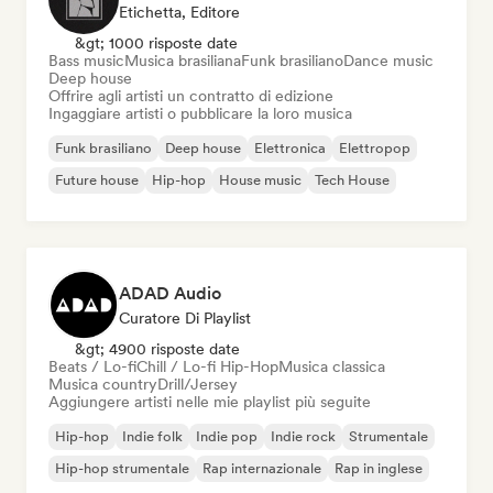
Etichetta, Editore
&gt; 1000 risposte date
Bass music
Musica brasiliana
Funk brasiliano
Dance music
Deep house
Offrire agli artisti un contratto di edizione
Ingaggiare artisti o pubblicare la loro musica
Funk brasiliano
Deep house
Elettronica
Elettropop
Future house
Hip-hop
House music
Tech House
ADAD Audio
Curatore Di Playlist
&gt; 4900 risposte date
Beats / Lo-fi
Chill / Lo-fi Hip-Hop
Musica classica
Musica country
Drill/Jersey
Aggiungere artisti nelle mie playlist più seguite
Hip-hop
Indie folk
Indie pop
Indie rock
Strumentale
Hip-hop strumentale
Rap internazionale
Rap in inglese