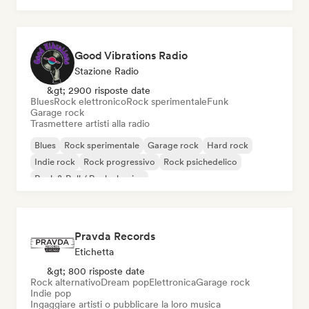
Good Vibrations Radio
Stazione Radio
&gt; 2900 risposte date
Blues
Rock elettronico
Rock sperimentale
Funk
Garage rock
Trasmettere artisti alla radio
Blues
Rock sperimentale
Garage rock
Hard rock
Indie rock
Rock progressivo
Rock psichedelico
Rock & Roll / Rock classico
Pravda Records
Etichetta
&gt; 800 risposte date
Rock alternativo
Dream pop
Elettronica
Garage rock
Indie pop
Ingaggiare artisti o pubblicare la loro musica