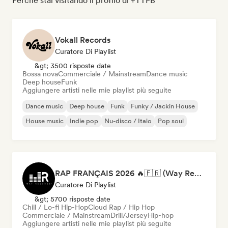
Perché stai visitando il profilo di +TTFB
Vokall Records
Curatore Di Playlist
&gt; 3500 risposte date
Bossa nova
Commerciale / Mainstream
Dance music
Deep house
Funk
Aggiungere artisti nelle mie playlist più seguite
Dance music
Deep house
Funk
Funky / Jackin House
House music
Indie pop
Nu-disco / Italo
Pop soul
RAP FRANÇAIS 2026 🔥🇫🇷 (Way Records)
Curatore Di Playlist
&gt; 5700 risposte date
Chill / Lo-fi Hip-Hop
Cloud Rap / Hip Hop
Commerciale / Mainstream
Drill/Jersey
Hip-hop
Aggiungere artisti nelle mie playlist più seguite