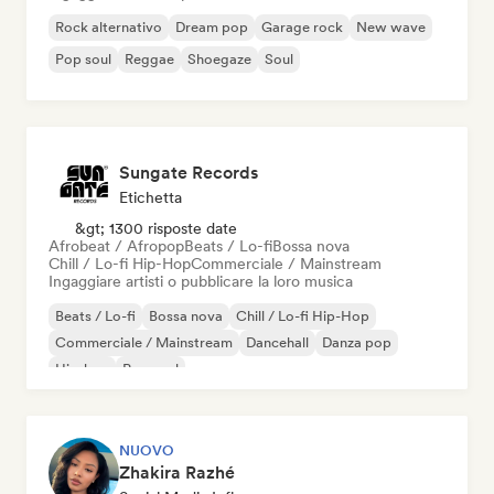
Rock alternativo
Dream pop
Garage rock
New wave
Pop soul
Reggae
Shoegaze
Soul
Sungate Records
Etichetta
&gt; 1300 risposte date
Afrobeat / Afropop
Beats / Lo-fi
Bossa nova
Chill / Lo-fi Hip-Hop
Commerciale / Mainstream
Ingaggiare artisti o pubblicare la loro musica
Beats / Lo-fi
Bossa nova
Chill / Lo-fi Hip-Hop
Commerciale / Mainstream
Dancehall
Danza pop
Hip-hop
Pop soul
NUOVO
Zhakira Razhé