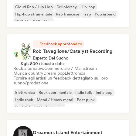
Cloud Rap / Hip Hop
Drill/Jersey
Hip-hop
Hip-hop strumentale
Rap francese
Trap
Pop urbano
Chill / Lo-fi Hip-Hop
Feedback approfondito
Rob Tavaglione/Catalyst Recording
Esperto Del Suono
&gt; 800 risposte date
Rock alternativo
Commerciale / Mainstream
Musica country
Dream pop
Elettronica
Fornire agli artisti un feedback dettagliato sul loro
suono/produzione
Elettronica
Rock sperimentale
Indie folk
Indie pop
Indie rock
Metal / Heavy metal
Post punk
Rock & Roll / Rock classico
Dreamers Island Entertainment