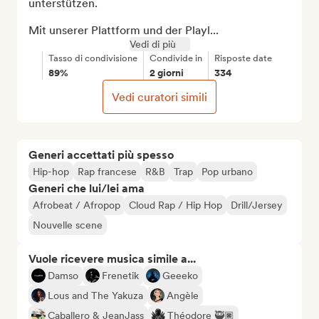
unterstützen.

Mit unserer Plattform und der Playl...
Vedi di più
Tasso di condivisione
Condivide in
Risposte date
89%
2 giorni
334
Vedi curatori simili
Generi accettati più spesso
Hip-hop
Rap francese
R&B
Trap
Pop urbano
Generi che lui/lei ama
Afrobeat / Afropop
Cloud Rap / Hip Hop
Drill/Jersey
Nouvelle scene
Vuole ricevere musica simile a...
Damso
Frenetik
Geeeko
Lous and The Yakuza
Angèle
Caballero & JeanJass
Théodore 🥷🏿