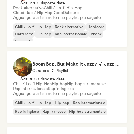
&gt; 2700 risposte date
Rock alternativo
Chill / Lo-fi Hip-Hop
Cloud Rap / Hip Hop
Disco
Dubstep
Aggiungere artisti nelle mie playlist più seguite
Chill / Lo-fi Hip-Hop
Rock alternativo
Hardcore
Hard rock
Hip-hop
Rap internazionale
Phonk
Pop rock
Boom Bap, But Make It Jazzy 🎷 Jazz Rap, Underground & Conscious Hip-Hop
Curatore Di Playlist
&gt; 1000 risposte date
Chill / Lo-fi Hip-Hop
Hip-hop
Hip-hop strumentale
Rap internazionale
Rap in inglese
Aggiungere artisti nelle mie playlist più seguite
Chill / Lo-fi Hip-Hop
Hip-hop
Rap internazionale
Rap in inglese
Rap francese
Hip-hop strumentale