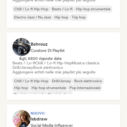
Aggiungere artisti nelle mie playlist più seguite
Chill / Lo-fi Hip-Hop
Beats / Lo-fi
Hip-hop strumentale
Electro Jazz / Nu Jazz
Hip-hop
Trip hop
Behrouz
Curatore Di Playlist
&gt; 6300 risposte date
Beats / Lo-fi
Chill / Lo-fi Hip-Hop
Musica classica
Drill/Jersey
Rock elettronico
Aggiungere artisti nelle mie playlist più seguite
Chill / Lo-fi Hip-Hop
Drill/Jersey
Rock elettronico
Hip-hop
Hip-hop strumentale
Pop internazionale
Rap internazionale
Rap in inglese
NUOVO
lsbdraw
Social Media Influencer