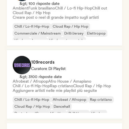
&gt; 100 risposte date
Ambient
Funk brasiliano
Chill / Lo-fi Hip-Hop
Chill out
Cloud Rap / Hip Hop
Creare post o reel di grande impatto sugli artisti
Chill / Lo-fi Hip-Hop
Cloud Rap / Hip Hop
Commerciale / Mainstream
Drill/Jersey
Elettropop
Hip-hop
Iperpop
Hip-hop strumentale
109records
Curatore Di Playlist
&gt; 3100 risposte date
Afrobeat / Afropop
Afro House / Amapiano
Chill / Lo-fi Hip-Hop
Rap cristiano
Cloud Rap / Hip Hop
Aggiungere artisti nelle mie playlist più seguite
Chill / Lo-fi Hip-Hop
Afrobeat / Afropop
Rap cristiano
Cloud Rap / Hip Hop
Dancehall
Deutschrap/German Hip-Hop
Drill/Jersey
Hip-hop