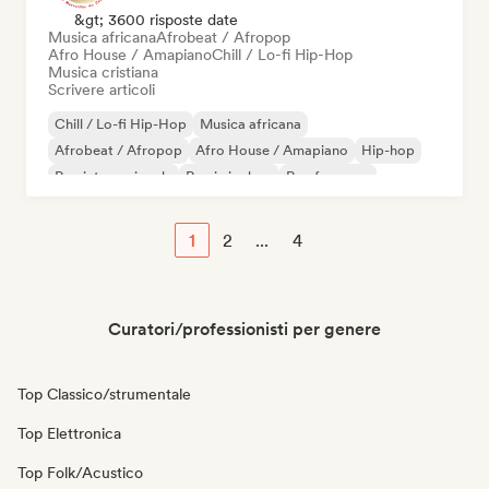
&gt; 3600 risposte date
Musica africana
Afrobeat / Afropop
Afro House / Amapiano
Chill / Lo-fi Hip-Hop
Musica cristiana
Scrivere articoli
Chill / Lo-fi Hip-Hop
Musica africana
Afrobeat / Afropop
Afro House / Amapiano
Hip-hop
Rap internazionale
Rap in inglese
Rap francese
1
2
...
4
Curatori/professionisti per genere
Top Classico/strumentale
Top Elettronica
Top Folk/Acustico