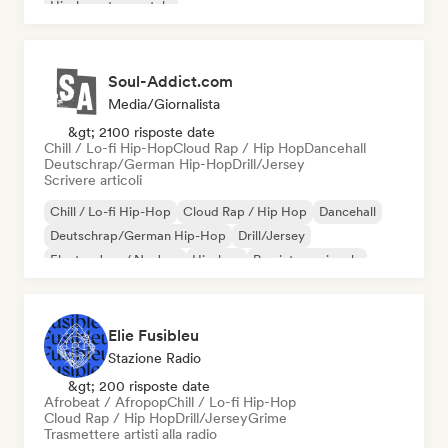
Hip-hop strumentale
Soul-Addict.com
Media/Giornalista
&gt; 2100 risposte date
Chill / Lo-fi Hip-Hop
Cloud Rap / Hip Hop
Dancehall
Deutschrap/German Hip-Hop
Drill/Jersey
Scrivere articoli
Chill / Lo-fi Hip-Hop
Cloud Rap / Hip Hop
Dancehall
Deutschrap/German Hip-Hop
Drill/Jersey
Electro Jazz / Nu Jazz
Hip-hop
Rap internazionale
Elie Fusibleu
Stazione Radio
&gt; 200 risposte date
Afrobeat / Afropop
Chill / Lo-fi Hip-Hop
Cloud Rap / Hip Hop
Drill/Jersey
Grime
Trasmettere artisti alla radio