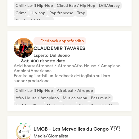
Chill / Lo-fi Hip-Hop
Cloud Rap / Hip Hop
Drill/Jersey
Grime
Hip-hop
Rap francese
Trap
Afrobeat / Afropop
Feedback approfondito
CLAUDEMIR TAVARES
Esperto Del Suono
&gt; 400 risposte date
Acid house
Afrobeat / Afropop
Afro House / Amapiano
Ambient
Americana
Fornire agli artisti un feedback dettagliato sul loro
suono/produzione
Chill / Lo-fi Hip-Hop
Afrobeat / Afropop
Afro House / Amapiano
Musica araba
Bass music
Funk brasiliano
Musica classica
Cloud Rap / Hip Hop
LMCB - Les Merveilles du Congo 🇨🇬
Media/Giornalista