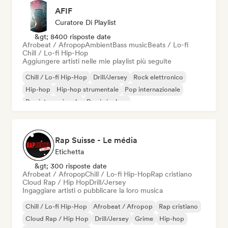
AFIF
Curatore Di Playlist
&gt; 8400 risposte date
Afrobeat / Afropop
Ambient
Bass music
Beats / Lo-fi
Chill / Lo-fi Hip-Hop
Aggiungere artisti nelle mie playlist più seguite
Chill / Lo-fi Hip-Hop
Drill/Jersey
Rock elettronico
Hip-hop
Hip-hop strumentale
Pop internazionale
Rap internazionale
Rap in inglese
Rap Suisse - Le média
Etichetta
&gt; 300 risposte date
Afrobeat / Afropop
Chill / Lo-fi Hip-Hop
Rap cristiano
Cloud Rap / Hip Hop
Drill/Jersey
Ingaggiare artisti o pubblicare la loro musica
Chill / Lo-fi Hip-Hop
Afrobeat / Afropop
Rap cristiano
Cloud Rap / Hip Hop
Drill/Jersey
Grime
Hip-hop