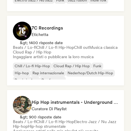
Electro Jazz / Nu Jazz
Funk
Jazz fusion
Indie folk
7C Recordings
Etichetta
&gt; 1400 risposte date
Beats / Lo-fi
Chill / Lo-fi Hip-Hop
Chill out
Musica classica
Cloud Rap / Hip Hop
Ingaggiare artisti o pubblicare la loro musica
Chill / Lo-fi Hip-Hop
Cloud Rap / Hip Hop
Funk
Hip-hop
Rap internazionale
Nederhop/Dutch Hip-Hop
Rap in inglese
Rap francese
Hip Hop instrumentals - Underground boombap & Lo Fi Hip Hop (by Snaap)
Curatore Di Playlist
&gt; 900 risposte date
Beats / Lo-fi
Chill / Lo-fi Hip-Hop
Electro Jazz / Nu Jazz
Hip-hop
Hip-hop strumentale