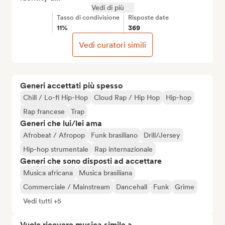
Vedi di più
Tasso di condivisione
Risposte date
11%
369
Vedi curatori simili
Generi accettati più spesso
Chill / Lo-fi Hip-Hop
Cloud Rap / Hip Hop
Hip-hop
Rap francese
Trap
Generi che lui/lei ama
Afrobeat / Afropop
Funk brasiliano
Drill/Jersey
Hip-hop strumentale
Rap internazionale
Generi che sono disposti ad accettare
Musica africana
Musica brasiliana
Commerciale / Mainstream
Dancehall
Funk
Grime
Vedi tutti +5
Vuole ricevere musica simile a...