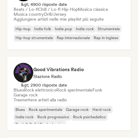
&gt; 4900 risposte date
Beats / Lo-fi
Chill / Lo-fi Hip-Hop
Musica classica
Musica country
Drill/Jersey
Aggiungere artisti nelle mie playlist più seguite
Hip-hop
Indie folk
Indie pop
Indie rock
Strumentale
Hip-hop strumentale
Rap internazionale
Rap in inglese
Good Vibrations Radio
Stazione Radio
&gt; 2900 risposte date
Blues
Rock elettronico
Rock sperimentale
Funk
Garage rock
Trasmettere artisti alla radio
Blues
Rock sperimentale
Garage rock
Hard rock
Indie rock
Rock progressivo
Rock psichedelico
Rock & Roll / Rock classico