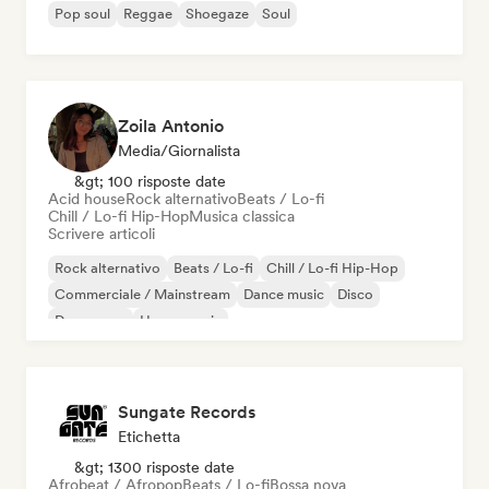
Pop soul
Reggae
Shoegaze
Soul
Zoila Antonio
Media/Giornalista
&gt; 100 risposte date
Acid house
Rock alternativo
Beats / Lo-fi
Chill / Lo-fi Hip-Hop
Musica classica
Scrivere articoli
Rock alternativo
Beats / Lo-fi
Chill / Lo-fi Hip-Hop
Commerciale / Mainstream
Dance music
Disco
Dream pop
House music
Sungate Records
Etichetta
&gt; 1300 risposte date
Afrobeat / Afropop
Beats / Lo-fi
Bossa nova