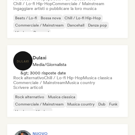
Chill / Lo-fi Hip-Hop
Commerciale / Mainstream
Ingaggiare artisti o pubblicare la loro musica
Beats / Lo-fi
Bossa nova
Chill / Lo-fi Hip-Hop
Commerciale / Mainstream
Dancehall
Danza pop
Hip-hop
Pop soul
Dulaxi
Media/Giornalista
&gt; 3000 risposte date
Rock alternativo
Chill / Lo-fi Hip-Hop
Musica classica
Commerciale / Mainstream
Musica country
Scrivere articoli
Rock alternativo
Musica classica
Commerciale / Mainstream
Musica country
Dub
Funk
Hardcore
Hip-hop
NUOVO