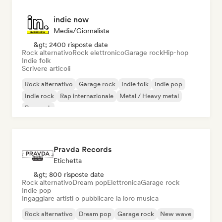
indie now
Media/Giornalista
&gt; 2400 risposte date
Rock alternativo
Rock elettronico
Garage rock
Hip-hop
Indie folk
Scrivere articoli
Rock alternativo
Garage rock
Indie folk
Indie pop
Indie rock
Rap internazionale
Metal / Heavy metal
Pop rock
Pravda Records
Etichetta
&gt; 800 risposte date
Rock alternativo
Dream pop
Elettronica
Garage rock
Indie pop
Ingaggiare artisti o pubblicare la loro musica
Rock alternativo
Dream pop
Garage rock
New wave