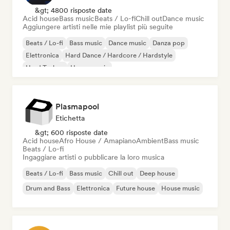
&gt; 4800 risposte date
Acid house
Bass music
Beats / Lo-fi
Chill out
Dance music
Aggiungere artisti nelle mie playlist più seguite
Beats / Lo-fi
Bass music
Dance music
Danza pop
Elettronica
Hard Dance / Hardcore / Hardstyle
Hard Techno
House music
Plasmapool
Etichetta
&gt; 600 risposte date
Acid house
Afro House / Amapiano
Ambient
Bass music
Beats / Lo-fi
Ingaggiare artisti o pubblicare la loro musica
Beats / Lo-fi
Bass music
Chill out
Deep house
Drum and Bass
Elettronica
Future house
House music