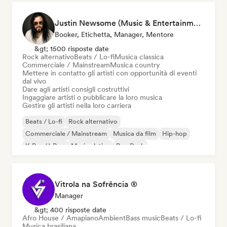
Justin Newsome (Music & Entertainment Executive | A&R, Artist Development & Partnerships | Applied AI & Systems Strategy)
Booker, Etichetta, Manager, Mentore
&gt; 1500 risposte date
Rock alternativo
Beats / Lo-fi
Musica classica
Commerciale / Mainstream
Musica country
Mettere in contatto gli artisti con opportunità di eventi
dal vivo
Dare agli artisti consigli costruttivi
Ingaggiare artisti o pubblicare la loro musica
Gestire gli artisti nella loro carriera
Beats / Lo-fi
Rock alternativo
Commerciale / Mainstream
Musica da film
Hip-hop
K-Pop/J-Pop
Musica latina
Pop Punk
Vitrola na Sofrência ®
Manager
&gt; 400 risposte date
Afro House / Amapiano
Ambient
Bass music
Beats / Lo-fi
Musica brasiliana