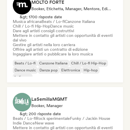
MOLTO FORTE
Booker, Etichetta, Manager, Mentore, Editore
&gt; 1700 risposte date
Musica africana
Beats / Lo-fi
Canzone Italiana
Chill / Lo-fi Hip-Hop
Dance music
Dare agli artisti consigli costruttivi
Mettere in contatto gli artisti con opportunità di eventi
dal vivo
Gestire gli artisti nella loro carriera
Offrire agli artisti un contratto di edizione
Ingaggiare artisti o pubblicare la loro musica
Beats / Lo-fi
Canzone Italiana
Chill / Lo-fi Hip-Hop
Dance music
Danza pop
Elettronica
Hip-hop
Indie pop
LaSemillaMGMT
Booker, Manager
&gt; 200 risposte date
Beats / Lo-fi
Rock sperimentale
Funky / Jackin House
Indie Dance
New wave
Mettere in contatto gli artisti con opportunità di eventi