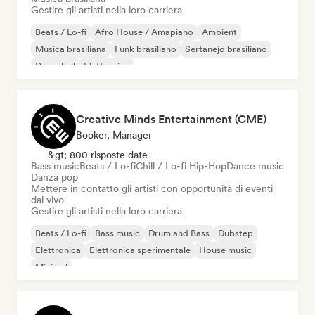
Gestire gli artisti nella loro carriera
Beats / Lo-fi
Afro House / Amapiano
Ambient
Musica brasiliana
Funk brasiliano
Sertanejo brasiliano
Dancehall
Elettronica
Creative Minds Entertainment (CME)
Booker, Manager
&gt; 800 risposte date
Bass music
Beats / Lo-fi
Chill / Lo-fi Hip-Hop
Dance music
Danza pop
Mettere in contatto gli artisti con opportunità di eventi
dal vivo
Gestire gli artisti nella loro carriera
Beats / Lo-fi
Bass music
Drum and Bass
Dubstep
Elettronica
Elettronica sperimentale
House music
Minimal