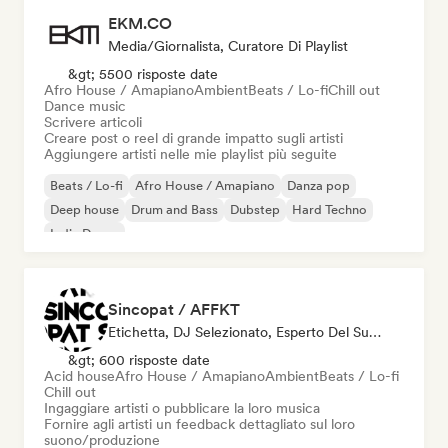
EKM.CO
Media/Giornalista, Curatore Di Playlist
&gt; 5500 risposte date
Afro House / Amapiano
Ambient
Beats / Lo-fi
Chill out
Dance music
Scrivere articoli
Creare post o reel di grande impatto sugli artisti
Aggiungere artisti nelle mie playlist più seguite
Beats / Lo-fi
Afro House / Amapiano
Danza pop
Deep house
Drum and Bass
Dubstep
Hard Techno
Indie Dance
Sincopat / AFFKT
Etichetta, DJ Selezionato, Esperto Del Suono
&gt; 600 risposte date
Acid house
Afro House / Amapiano
Ambient
Beats / Lo-fi
Chill out
Ingaggiare artisti o pubblicare la loro musica
Fornire agli artisti un feedback dettagliato sul loro
suono/produzione