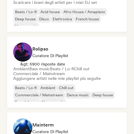
Scaricare i brani degli artisti per i miei DJ set
Beats / Lo-fi
Acid house
Afro House / Amapiano
Deep house
Disco
Elettronica
French house
House music
Rolipso
Curatore Di Playlist
&gt; 5900 risposte date
Ambient
Bass music
Beats / Lo-fi
Chill out
Commerciale / Mainstream
Aggiungere artisti nelle mie playlist più seguite
Beats / Lo-fi
Ambient
Chill out
Commerciale / Mainstream
Dance music
Deep house
French house
House music
Mainterm
Curatore Di Playlist