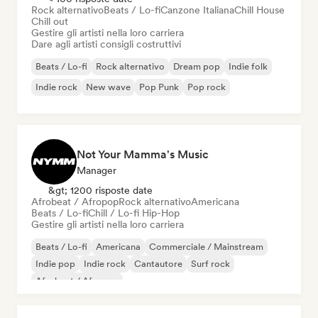
Rock alternativo
Beats / Lo-fi
Canzone Italiana
Chill House
Chill out
Gestire gli artisti nella loro carriera
Dare agli artisti consigli costruttivi
Beats / Lo-fi
Rock alternativo
Dream pop
Indie folk
Indie rock
New wave
Pop Punk
Pop rock
Not Your Mamma's Music
Manager
&gt; 1200 risposte date
Afrobeat / Afropop
Rock alternativo
Americana
Beats / Lo-fi
Chill / Lo-fi Hip-Hop
Gestire gli artisti nella loro carriera
Beats / Lo-fi
Americana
Commerciale / Mainstream
Indie pop
Indie rock
Cantautore
Surf rock
Afrobeat / Afropop