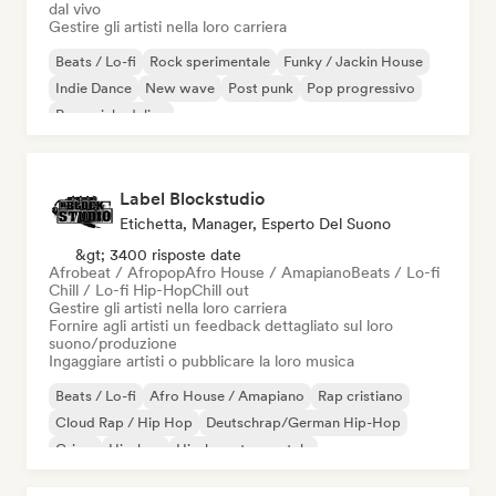
dal vivo
Gestire gli artisti nella loro carriera
Beats / Lo-fi
Rock sperimentale
Funky / Jackin House
Indie Dance
New wave
Post punk
Pop progressivo
Pop psichedelico
Label Blockstudio
Etichetta, Manager, Esperto Del Suono
&gt; 3400 risposte date
Afrobeat / Afropop
Afro House / Amapiano
Beats / Lo-fi
Chill / Lo-fi Hip-Hop
Chill out
Gestire gli artisti nella loro carriera
Fornire agli artisti un feedback dettagliato sul loro
suono/produzione
Ingaggiare artisti o pubblicare la loro musica
Beats / Lo-fi
Afro House / Amapiano
Rap cristiano
Cloud Rap / Hip Hop
Deutschrap/German Hip-Hop
Grime
Hip-hop
Hip-hop strumentale