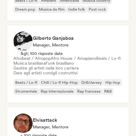
Beats / Lo-fi
Ambient
Americana
Musica country
Dream pop
Musica da film
Indie folk
Post rock
Gilberto Ganjaboa
Manager, Mentore
&gt; 100 risposte date
Afrobeat / Afropop
Afro House / Amapiano
Beats / Lo-fi
Musica brasiliana
Funk brasiliano
Gestire gli artisti nella loro carriera
Dare agli artisti consigli costruttivi
Beats / Lo-fi
Chill / Lo-fi Hip-Hop
Drill/Jersey
Hip-hop
Strumentale
Rap internazionale
Rap francese
R&B
Elvisattack
Manager, Mentore
< 100 risposte date