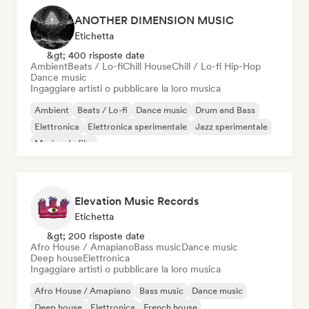
ANOTHER DIMENSION MUSIC
Etichetta
&gt; 400 risposte date
Ambient
Beats / Lo-fi
Chill House
Chill / Lo-fi Hip-Hop
Dance music
Ingaggiare artisti o pubblicare la loro musica
Ambient
Beats / Lo-fi
Dance music
Drum and Bass
Elettronica
Elettronica sperimentale
Jazz sperimentale
Musica da film
Elevation Music Records
Etichetta
&gt; 200 risposte date
Afro House / Amapiano
Bass music
Dance music
Deep house
Elettronica
Ingaggiare artisti o pubblicare la loro musica
Afro House / Amapiano
Bass music
Dance music
Deep house
Elettronica
French house