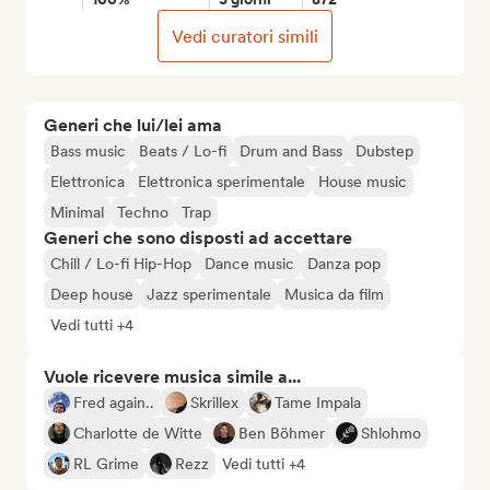
Vedi curatori simili
Generi che lui/lei ama
Bass music
Beats / Lo-fi
Drum and Bass
Dubstep
Elettronica
Elettronica sperimentale
House music
Minimal
Techno
Trap
Generi che sono disposti ad accettare
Chill / Lo-fi Hip-Hop
Dance music
Danza pop
Deep house
Jazz sperimentale
Musica da film
Vedi tutti +4
Vuole ricevere musica simile a...
Fred again..
Skrillex
Tame Impala
Charlotte de Witte
Ben Böhmer
Shlohmo
RL Grime
Rezz
Vedi tutti +4