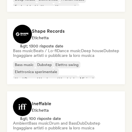
Funky / Jackin House
House music
Shape Records
Etichetta
&gt; 1300 risposte date
Bass music
Beats / Lo-fi
Dance music
Deep house
Dubstep
Ingaggiare artisti o pubblicare la loro musica
Bass music
Dubstep
Elettro swing
Elettronica sperimentale
Hard Dance / Hardcore / Hardstyle
Minimal
Nu-disco / Italo
Synthwave
Ineffable
Etichetta
&gt; 100 risposte date
Ambient
Bass music
Drum and Bass
Dub
Dubstep
Ingaggiare artisti o pubblicare la loro musica