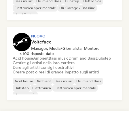
Bass music
Drum and Bass
Dubstep
Elettronica
Elettronica sperimentale
UK Garage / Bassline
Hard Techno
NUOVO
Volteface
Manager, Media/Giornalista, Mentore
< 100 risposte date
Acid house
Ambient
Bass music
Drum and Bass
Dubstep
Gestire gli artisti nella loro carriera
Dare agli artisti consigli costruttivi
Creare post o reel di grande impatto sugli artisti
Acid house
Ambient
Bass music
Drum and Bass
Dubstep
Elettronica
Elettronica sperimentale
House music