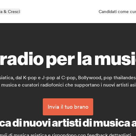
a & Cresci
Candidati come cu
 radio per la mus
a asiatica, dal K-pop e J-pop al C-pop, Bollywood, pop thailande
 musica e curatori radiofonici che supportano i nuovi artisti asi
Invia il tuo brano
ca di nuovi artisti di musica 
nvii di musica asiatica e rispondono con feedback dettagliati.