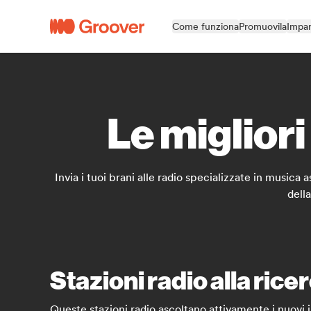
Come funziona
Promuovila
Impar
Le migliori
Invia i tuoi brani alle radio specializzate in music
della
Stazioni radio alla ricer
Queste stazioni radio ascoltano attivamente i nuovi i