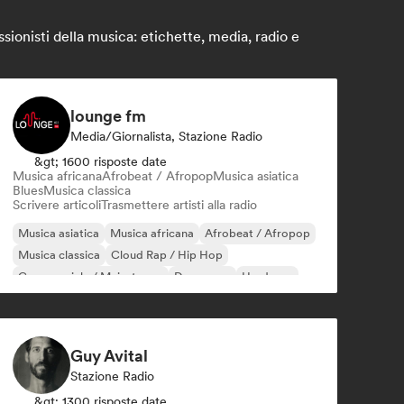
ionisti della musica: etichette, media, radio e
lounge fm
Media/Giornalista, Stazione Radio
&gt; 1600 risposte date
Musica africana
Afrobeat / Afropop
Musica asiatica
Blues
Musica classica
Scrivere articoli
Trasmettere artisti alla radio
Musica asiatica
Musica africana
Afrobeat / Afropop
Musica classica
Cloud Rap / Hip Hop
Commerciale / Mainstream
Danza pop
Hardcore
Guy Avital
Stazione Radio
&gt; 1300 risposte date