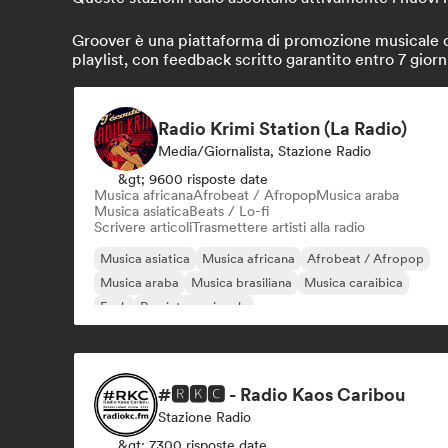
Groover è una piattaforma di promozione musicale che 
playlist, con feedback scritto garantito entro 7 giorn
Radio Krimi Station (La Radio)
Media/Giornalista, Stazione Radio
&gt; 9600 risposte date
Musica africana
Afrobeat / Afropop
Musica araba
Musica asiatica
Beats / Lo-fi
Scrivere articoli
Trasmettere artisti alla radio
Musica asiatica
Musica africana
Afrobeat / Afropop
Musica araba
Musica brasiliana
Musica caraibica
Funk
Rap internazionale
#🆁🅺🅲 - Radio Kaos Caribou
Stazione Radio
&gt; 7300 risposte date