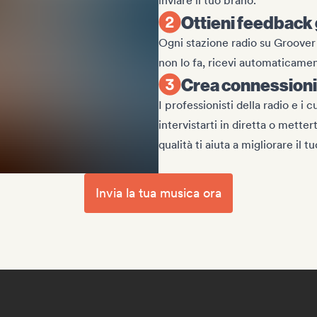
inviare il tuo brano.
Ottieni feedback 
Ogni stazione radio su Groover 
non lo fa, ricevi automaticament
Crea connessioni 
I professionisti della radio e i 
intervistarti in diretta o metter
qualità ti aiuta a migliorare il t
Invia la tua musica ora