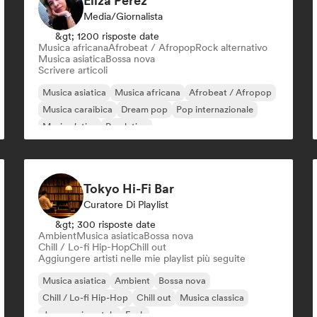
Eliza Pérez
Media/Giornalista
&gt; 1200 risposte date
Musica africana
Afrobeat / Afropop
Rock alternativo
Musica asiatica
Bossa nova
Scrivere articoli
Musica asiatica
Musica africana
Afrobeat / Afropop
Musica caraibica
Dream pop
Pop internazionale
Musica latina
Pop latino
Tokyo Hi-Fi Bar
Curatore Di Playlist
&gt; 300 risposte date
Ambient
Musica asiatica
Bossa nova
Chill / Lo-fi Hip-Hop
Chill out
Aggiungere artisti nelle mie playlist più seguite
Musica asiatica
Ambient
Bossa nova
Chill / Lo-fi Hip-Hop
Chill out
Musica classica
Jazz sperimentale
Funk