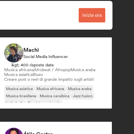
Inizia ora
Machi
Social Media Influencer
&gt; 400 risposte date
Musica africana
Afrobeat / Afropop
Musica araba
Musica asiatica
Blues
Creare post o reel di grande impatto sugli artisti
Musica asiatica
Musica africana
Musica araba
Musica brasiliana
Musica caraibica
Jazz fusion
Indie India
Pop internazionale