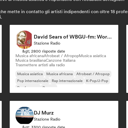
mette in contatto gli artisti indipendenti con oltre 18 profess
i.
David Sears of WBGU-fm: World & Folk Music DJ
Stazione Radio
&gt; 2800 risposte date
Musica africana
Afrobeat / Afropop
Musica asiatica
Musica brasiliana
Canzone Italiana
Trasmettere artisti alla radio
Musica asiatica
Musica africana
Afrobeat / Afropop
Pop internazionale
Rap internazionale
K-Pop/J-Pop
Rap francese
Reggae
DJ Murz
Stazione Radio
&gt; 3300 risposte date