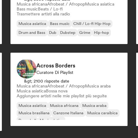
Musica africana
Afrobeat / Afropop
Musica asiatica
Bass music
Beats / Lo-fi
Trasmettere artisti alla radio
Musica asiatica
Bass music
Chill / Lo-fi Hip-Hop
Drum and Bass
Dub
Dubstep
Grime
Hip-hop
Across Borders
Curatore Di Playlist
&gt; 2100 risposte date
Musica africana
Afrobeat / Afropop
Musica araba
Musica asiatica
Bossa nova
Aggiungere artisti nelle mie playlist più seguite
Musica asiatica
Musica africana
Musica araba
Musica brasiliana
Canzone Italiana
Musica caraibica
Dancehall
Musica latina