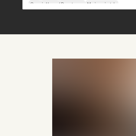
Organic House / Downtempo
Musica orientale