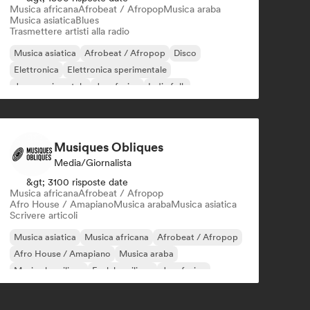
Musica africana
Afrobeat / Afropop
Musica araba
Musica asiatica
Blues
Trasmettere artisti alla radio
Musica asiatica
Afrobeat / Afropop
Disco
Elettronica
Elettronica sperimentale
Jazz sperimentale
Jazz fusion
Indie folk
Musiques Obliques
Media/Giornalista
&gt; 3100 risposte date
Musica africana
Afrobeat / Afropop
Afro House / Amapiano
Musica araba
Musica asiatica
Scrivere articoli
Musica asiatica
Musica africana
Afrobeat / Afropop
Afro House / Amapiano
Musica araba
Musica brasiliana
Funk brasiliano
Jazz fusion