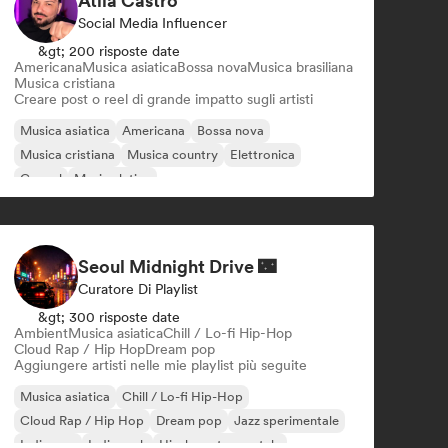
Átila Castro
Social Media Influencer
&gt; 200 risposte date
Americana
Musica asiatica
Bossa nova
Musica brasiliana
Musica cristiana
Creare post o reel di grande impatto sugli artisti
Musica asiatica
Americana
Bossa nova
Musica cristiana
Musica country
Elettronica
Gospel
Musica latina
Seoul Midnight Drive 🌃
Curatore Di Playlist
&gt; 300 risposte date
Ambient
Musica asiatica
Chill / Lo-fi Hip-Hop
Cloud Rap / Hip Hop
Dream pop
Aggiungere artisti nelle mie playlist più seguite
Musica asiatica
Chill / Lo-fi Hip-Hop
Cloud Rap / Hip Hop
Dream pop
Jazz sperimentale
Indie pop
Indie rock
Hip-hop strumentale