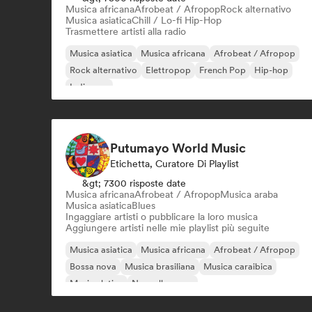
Musica africana
Afrobeat / Afropop
Rock alternativo
Musica asiatica
Chill / Lo-fi Hip-Hop
Trasmettere artisti alla radio
Musica asiatica
Musica africana
Afrobeat / Afropop
Rock alternativo
Elettropop
French Pop
Hip-hop
Indie pop
Putumayo World Music
Etichetta, Curatore Di Playlist
&gt; 7300 risposte date
Musica africana
Afrobeat / Afropop
Musica araba
Musica asiatica
Blues
Ingaggiare artisti o pubblicare la loro musica
Aggiungere artisti nelle mie playlist più seguite
Musica asiatica
Musica africana
Afrobeat / Afropop
Bossa nova
Musica brasiliana
Musica caraibica
Musica latina
Nouvelle scene