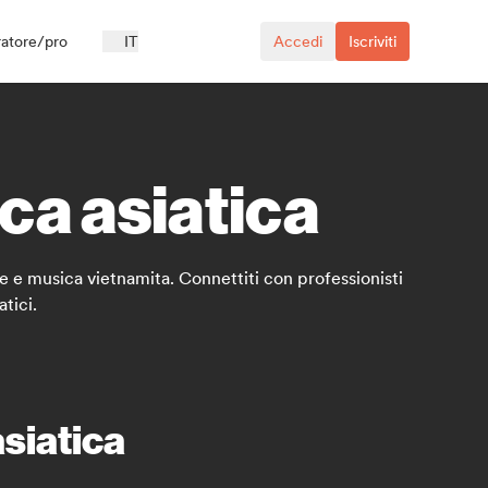
ratore/pro
IT
Accedi
Iscriviti
ica asiatica
se e musica vietnamita. Connettiti con professionisti
atici.
asiatica