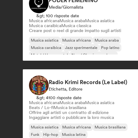
PODER FEMENINO
Media/Giornalista
&gt; 100 risposte date
Musica africana
Musica araba
Musica asiatica
Musica caraibica
Musica classica
Creare post o reel di grande impatto sugli artisti
Musica asiatica
Musica africana
Musica araba
Musica caraibica
Jazz sperimentale
Pop latino
Metal / Heavy metal
Neo / Classico moderno
Radio Krimi Records (Le Label)
Etichetta, Editore
&gt; 4100 risposte date
Musica africana
Musica araba
Musica asiatica
Beats / Lo-fi
Musica brasiliana
Offrire agli artisti un contratto di edizione
Ingaggiare artisti o pubblicare la loro musica
Musica asiatica
Musica africana
Musica brasiliana
Funk
Hip-hop
Musica latina