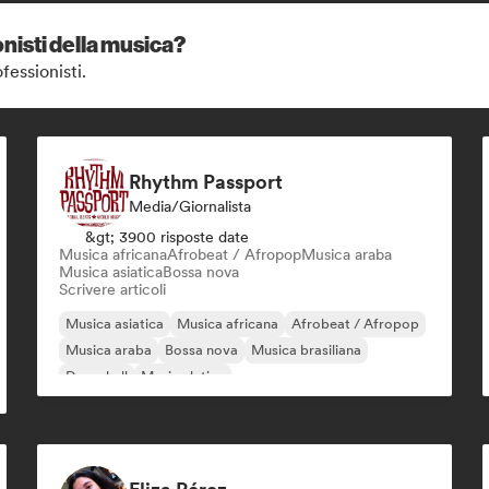
nisti della musica?
fessionisti.
Rhythm Passport
Media/Giornalista
&gt; 3900 risposte date
Musica africana
Afrobeat / Afropop
Musica araba
Musica asiatica
Bossa nova
Scrivere articoli
Musica asiatica
Musica africana
Afrobeat / Afropop
Musica araba
Bossa nova
Musica brasiliana
Dancehall
Musica latina