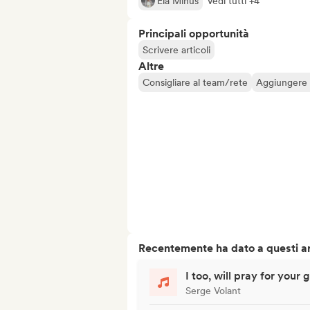
Ela Minus
Vedi tutti +4
Principali opportunità
Scrivere articoli
Altre
Consigliare al team/rete
Aggiungere a
Recentemente ha dato a questi art
I too, will pray for your 
Serge Volant