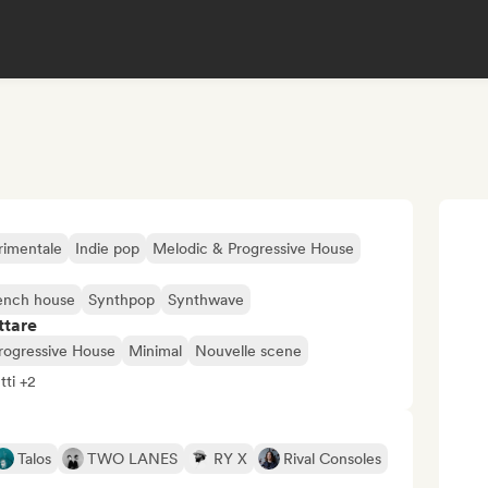
rimentale
Indie pop
Melodic & Progressive House
ench house
Synthpop
Synthwave
ttare
rogressive House
Minimal
Nouvelle scene
tti +2
Talos
TWO LANES
RY X
Rival Consoles