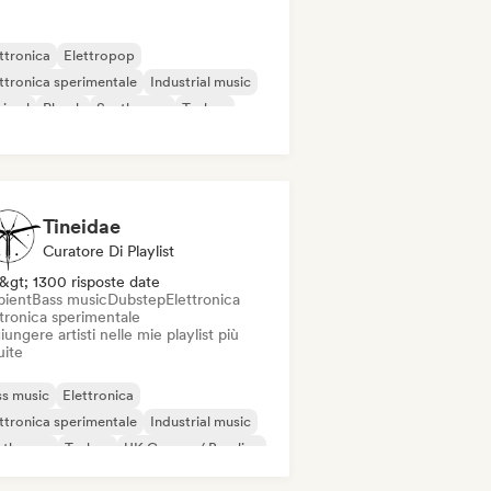
ttronica
Elettropop
ttronica sperimentale
Industrial music
nimal
Phonk
Synthwave
Techno
Tineidae
Curatore Di Playlist
&gt; 1300 risposte date
ient
Bass music
Dubstep
Elettronica
ttronica sperimentale
ungere artisti nelle mie playlist più
uite
s music
Elettronica
ttronica sperimentale
Industrial music
nthwave
Techno
UK Garage / Bassline
bient