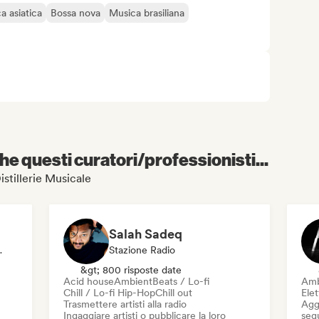
a asiatica
Bossa nova
Musica brasiliana
e questi curatori/professionisti...
Distillerie Musicale
Salah Sadeq
azione Radio
Stazione Radio
&gt; 800 risposte date
Acid house
Ambient
Beats / Lo-fi
Amb
Chill / Lo-fi Hip-Hop
Chill out
Ele
Trasmettere artisti alla radio
Aggi
Ingaggiare artisti o pubblicare la loro
seg