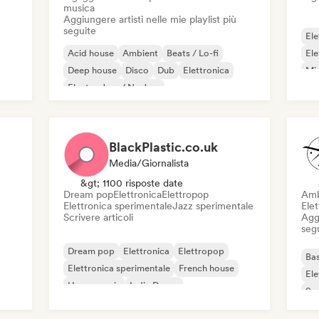
musica
Aggiungere artisti nelle mie playlist più
seguite
Ele
Acid house
Ambient
Beats / Lo-fi
Ele
Deep house
Disco
Dub
Elettronica
Mi
Electro Jazz / Nu Jazz
BlackPlastic.co.uk
Media/Giornalista
&gt; 1100 risposte date
Dream pop
Elettronica
Elettropop
Amb
Elettronica sperimentale
Jazz sperimentale
Ele
Scrivere articoli
Aggi
seg
Dream pop
Elettronica
Elettropop
Bas
Elettronica sperimentale
French house
Ele
House music
Indie Dance
Sy
Nu-disco / Italo
Am