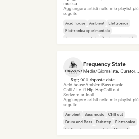
musica
Aggiungere artisti nelle mie playlist più
seguite
Acid house
Ambient
Elettronica
Elettronica sperimentale
Jazz sperimentale
Rock sperimentale
Synthwave
Techno
Frequency State
Media/Giornalista, Curatore Di Playlist
&gt; 900 risposte date
Acid house
Ambient
Bass music
Chill / Lo-fi Hip-Hop
Chill out
Scrivere articoli
Aggiungere artisti nelle mie playlist più
seguite
Ambient
Bass music
Chill out
Drum and Bass
Dubstep
Elettronica
Elettronica sperimentale
Minimal