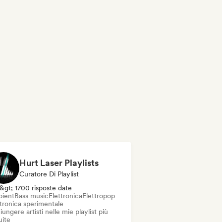
Hurt Laser Playlists
Curatore Di Playlist
&gt; 1700 risposte date
ient
Bass music
Elettronica
Elettropop
ttronica sperimentale
ungere artisti nelle mie playlist più
uite