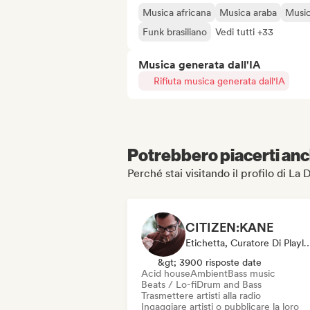
Musica africana
Musica araba
Music
Funk brasiliano
Vedi tutti +33
Musica generata dall'IA
Rifiuta musica generata dall'IA
Potrebbero piacerti anch
Perché stai visitando il profilo di La 
CITIZEN:KANE
Etichetta, Curatore Di Playlist, St
&gt; 3900 risposte date
Acid house
Ambient
Bass music
Beats / Lo-fi
Drum and Bass
Trasmettere artisti alla radio
Ingaggiare artisti o pubblicare la loro