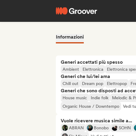
Informazioni
Generi accettati più spesso
Ambient
Elettronica
Elettronica spe
Generi che lui/lei ama
Chill out
Dream pop
Elettropop
Fr
Generi che sono disposti ad acce
House music
Indie folk
Melodic & P
Organic House / Downtempo
Vedi tu
Vuole ricevere musica simile a...
ABRAN
Bonobo
SOHN