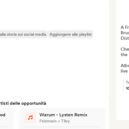
A Fr
Brux
lla storia sui social media
Aggiungere alle playlist
Dist
Chec
the 
Albu
live
T
1
isti delle opportunità
god
Warum - Lysten Remix
Felsmann + Tiley