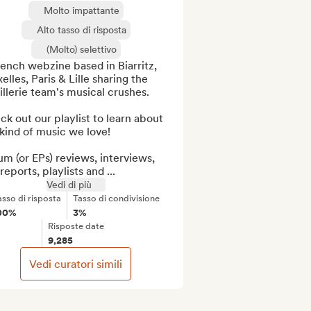
Molto impattante
Alto tasso di risposta
(Molto) selettivo
ench webzine based in Biarritz, 
elles, Paris & Lille sharing the 
illerie team's musical crushes.

k out our playlist to learn about 
kind of music we love!

m (or EPs) reviews, interviews, 
 reports, playlists and ...
Vedi di più
asso di risposta
Tasso di condivisione
00%
3%
Risposte date
9,285
Vedi curatori simili