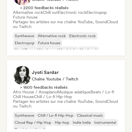
> 2200 feedbacks réalisés
Alternative rock
Chill out
Electronic rock
Electropop
Future house
Partager les artistes sur ma chaîne YouTube, SoundCloud
ou Twitch
Synthwave
Alternative rock
Electronic rock
Electropop
Future house
Hard Dance / Hardcore / Hardstyle
Hard rock
Lofi bedroom
Jyoti Sardar
Chaîne Youtube / Twitch
> 1600 feedbacks réalisés
Afro House / Amapiano
Musique asiatique
Beats / Lo-fi
Chill House
Chill / Lo-fi Hip-Hop
Partager les artistes sur ma chaîne YouTube, SoundCloud
ou Twitch
Synthwave
Chill / Lo-fi Hip-Hop
Classical music
Cloud Rap / Hip Hop
Hip-hop
Indie India
Instrumental
Pop international