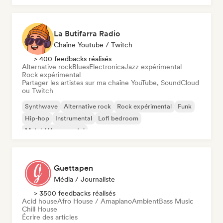
La Butifarra Radio
Chaîne Youtube / Twitch
> 400 feedbacks réalisés
Alternative rock
Blues
Electronica
Jazz expérimental
Rock expérimental
Partager les artistes sur ma chaîne YouTube, SoundCloud
ou Twitch
Synthwave
Alternative rock
Rock expérimental
Funk
Hip-hop
Instrumental
Lofi bedroom
Metal / Heavy metal
Guettapen
Média / Journaliste
> 3500 feedbacks réalisés
Acid house
Afro House / Amapiano
Ambient
Bass Music
Chill House
Écrire des articles