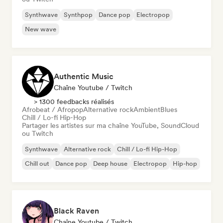
Synthwave
Synthpop
Dance pop
Electropop
New wave
Authentic Music
Chaîne Youtube / Twitch
> 1300 feedbacks réalisés
Afrobeat / Afropop
Alternative rock
Ambient
Blues
Chill / Lo-fi Hip-Hop
Partager les artistes sur ma chaîne YouTube, SoundCloud
ou Twitch
Synthwave
Alternative rock
Chill / Lo-fi Hip-Hop
Chill out
Dance pop
Deep house
Electropop
Hip-hop
Black Raven
Chaîne Youtube / Twitch