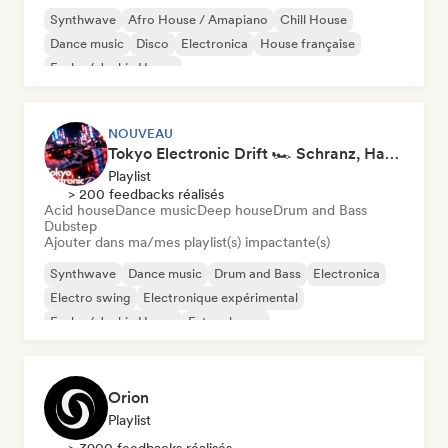
Synthwave
Afro House / Amapiano
Chill House
Dance music
Disco
Electronica
House française
Funky / Jackin House
NOUVEAU
Tokyo Electronic Drift 🏎️ Schranz, Hard Techno & Anime EDM
Playlist
> 200 feedbacks réalisés
Acid house
Dance music
Deep house
Drum and Bass
Dubstep
Ajouter dans ma/mes playlist(s) impactante(s)
Synthwave
Dance music
Drum and Bass
Electronica
Electro swing
Electronique expérimental
Funky / Jackin House
Future house
Orion
Playlist