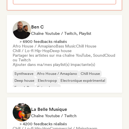
Ben C
Chaîne Youtube / Twitch, Playlist
> 6900 feedbacks réalisés
Afro House / Amapiano
Bass Music
Chill House
Chill / Lo-fi Hip-Hop
Deep house
Partager les artistes sur ma chaîne YouTube, SoundCloud
ou Twitch
Ajouter dans ma/mes playlist(s) impactante(s)
Synthwave
Afro House / Amapiano
Chill House
Deep house
Electropop
Electronique expérimental
French Pop
Future house
La Belle Musique
Chaîne Youtube / Twitch
> 4200 feedbacks réalisés
Chill / Lo-fi Hip-Hop
Commercial / Mainstream