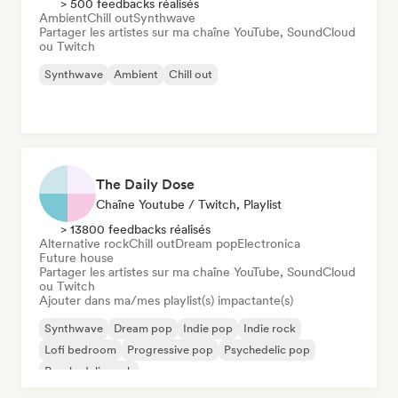
> 500 feedbacks réalisés
Ambient
Chill out
Synthwave
Partager les artistes sur ma chaîne YouTube, SoundCloud
ou Twitch
Synthwave
Ambient
Chill out
The Daily Dose
Chaîne Youtube / Twitch, Playlist
> 13800 feedbacks réalisés
Alternative rock
Chill out
Dream pop
Electronica
Future house
Partager les artistes sur ma chaîne YouTube, SoundCloud
ou Twitch
Ajouter dans ma/mes playlist(s) impactante(s)
Synthwave
Dream pop
Indie pop
Indie rock
Lofi bedroom
Progressive pop
Psychedelic pop
Psychedelic rock