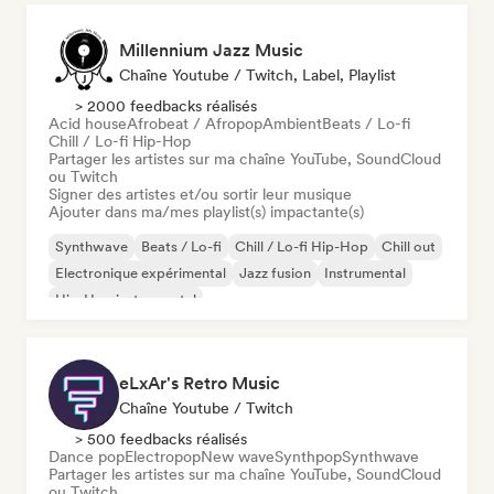
Millennium Jazz Music
Chaîne Youtube / Twitch, Label, Playlist
> 2000 feedbacks réalisés
Acid house
Afrobeat / Afropop
Ambient
Beats / Lo-fi
Chill / Lo-fi Hip-Hop
Partager les artistes sur ma chaîne YouTube, SoundCloud
ou Twitch
Signer des artistes et/ou sortir leur musique
Ajouter dans ma/mes playlist(s) impactante(s)
Synthwave
Beats / Lo-fi
Chill / Lo-fi Hip-Hop
Chill out
Electronique expérimental
Jazz fusion
Instrumental
Hip-Hop instrumental
eLxAr's Retro Music
Chaîne Youtube / Twitch
> 500 feedbacks réalisés
Dance pop
Electropop
New wave
Synthpop
Synthwave
Partager les artistes sur ma chaîne YouTube, SoundCloud
ou Twitch