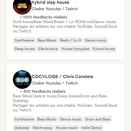
hybrid slap house
Chaîne Youtube / Twitch
> 1300 feedbacks réalisés
Acid house
Bass Music
Beats / Lo-fi
Chill out
Dance music
Partager les artistes sur ma chaîne YouTube, SoundCloud
ou Twitch
Synthwave
Bass Music
Beats / Lo-fi
Dance music
Deep house
Electronica
House française
Future house
CDCVLOGS / Chris Candela
Chaîne Youtube / Twitch
> 300 feedbacks réalisés
Bass Music
Dance music
Deep house
Drum and Bass
Dubstep
Partager les artistes sur ma chaîne YouTube, SoundCloud
ou Twitch
Synthwave
Bass Music
Dance music
Drum and Bass
Dubstep
Electropop
House music
Indie Dance