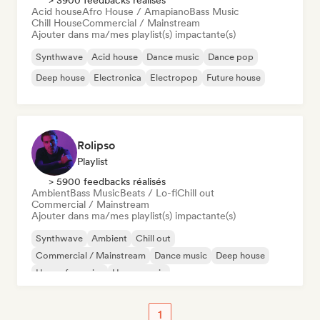
> 3900 feedbacks réalisés
Acid house
Afro House / Amapiano
Bass Music
Chill House
Commercial / Mainstream
Ajouter dans ma/mes playlist(s) impactante(s)
Synthwave
Acid house
Dance music
Dance pop
Deep house
Electronica
Electropop
Future house
Rolipso
Playlist
> 5900 feedbacks réalisés
Ambient
Bass Music
Beats / Lo-fi
Chill out
Commercial / Mainstream
Ajouter dans ma/mes playlist(s) impactante(s)
Synthwave
Ambient
Chill out
Commercial / Mainstream
Dance music
Deep house
House française
House music
1