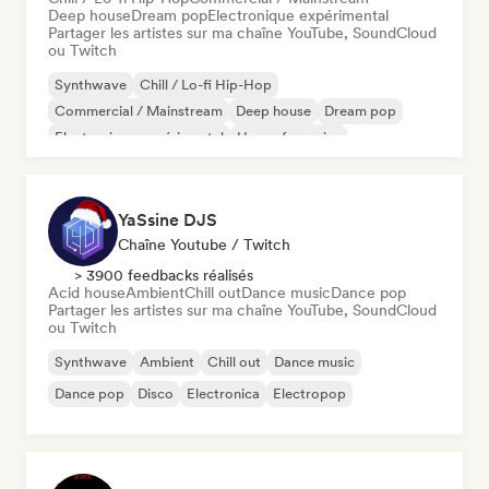
Deep house
Dream pop
Electronique expérimental
Partager les artistes sur ma chaîne YouTube, SoundCloud
ou Twitch
Synthwave
Chill / Lo-fi Hip-Hop
Commercial / Mainstream
Deep house
Dream pop
Electronique expérimental
House française
Melodic & Progressive House
YaSsine DJS
Chaîne Youtube / Twitch
> 3900 feedbacks réalisés
Acid house
Ambient
Chill out
Dance music
Dance pop
Partager les artistes sur ma chaîne YouTube, SoundCloud
ou Twitch
Synthwave
Ambient
Chill out
Dance music
Dance pop
Disco
Electronica
Electropop