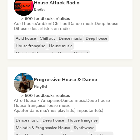
House Attack Radio
Radio
> 600 feedbacks réalisés
Acid house
Ambient
Chill out
Dance music
Deep house
Diffuser des artistes en radio
Acid house
Chill out
Dance music
Deep house
House française
House music
Melodic & Progressive House
Minimal
Progressive House & Dance
Playlist
> 600 feedbacks réalisés
Afro House / Amapiano
Dance music
Deep house
House française
House music
Ajouter dans ma/mes playlist(s) impactante(s)
Dance music
Deep house
House française
Melodic & Progressive House
Synthwave
Afro House / Amapiano
House music
Tech House