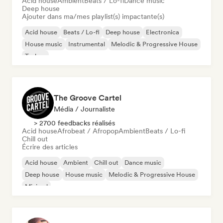
Acid house
Ambient
Beats / Lo-fi
Dance music
Deep house
Ajouter dans ma/mes playlist(s) impactante(s)
Acid house
Beats / Lo-fi
Deep house
Electronica
House music
Instrumental
Melodic & Progressive House
Techno
The Groove Cartel
Média / Journaliste
> 2700 feedbacks réalisés
Acid house
Afrobeat / Afropop
Ambient
Beats / Lo-fi
Chill out
Écrire des articles
Acid house
Ambient
Chill out
Dance music
Deep house
House music
Melodic & Progressive House
Minimal