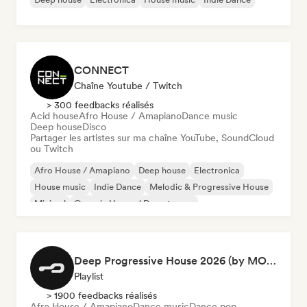
CONNECT
Chaîne Youtube / Twitch
> 300 feedbacks réalisés
Acid house
Afro House / Amapiano
Dance music
Deep house
Disco
Partager les artistes sur ma chaîne YouTube, SoundCloud
ou Twitch
Afro House / Amapiano
Deep house
Electronica
House music
Indie Dance
Melodic & Progressive House
Minimal
Organic House / Downtempo
Deep Progressive House 2026 (by MODERNDEEP)
Playlist
> 1900 feedbacks réalisés
Afro House / Amapiano
Dance music
Dance pop