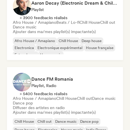
Aaron Decay (Electronic Dream & Chill Electronic Dream playlists)
Playlist
> 3900 feedbacks réalisés
Afro House / Amapiano
Beats / Lo-fi
Chill House
Chill out
Dance music
Ajouter dans ma/mes playlist(s) impactante(s)
Afro House / Amapiano
Chill House
Deep house
Electronica
Electronique expérimental
House française
Future house
House music
Dance FM Romania
Playlist, Radio
> 5400 feedbacks réalisés
Afro House / Amapiano
Chill House
Chill out
Dance music
Dance pop
Diffuser des artistes en radio
Ajouter dans ma/mes playlist(s) impactante(s)
Chill House
Chill out
Dance music
Dance pop
Deep house
Electronica
House music
Indie Dance