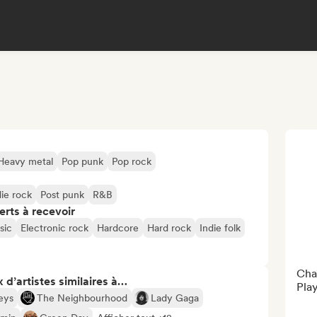
Heavy metal
Pop punk
Pop rock
die rock
Post punk
R&B
erts à recevoir
sic
Electronic rock
Hardcore
Hard rock
Indie folk
Cha
 d’artistes similaires à…
Play
eys
The Neighbourhood
Lady Gaga