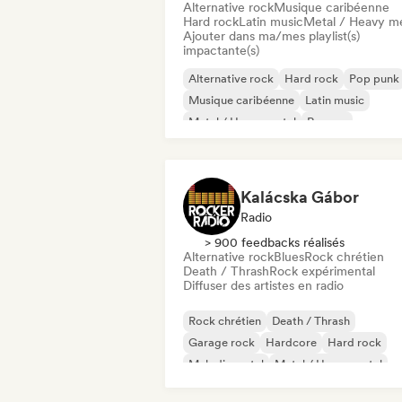
Alternative rock
Musique caribéenne
Hard rock
Latin music
Metal / Heavy me
Ajouter dans ma/mes playlist(s)
impactante(s)
Alternative rock
Hard rock
Pop punk
Musique caribéenne
Latin music
Metal / Heavy metal
Reggae
Rock & Roll / Classic Rock
Kalácska Gábor
Radio
> 900 feedbacks réalisés
Alternative rock
Blues
Rock chrétien
Death / Thrash
Rock expérimental
Diffuser des artistes en radio
Rock chrétien
Death / Thrash
Garage rock
Hardcore
Hard rock
Melodic metal
Metal / Heavy metal
Pop punk