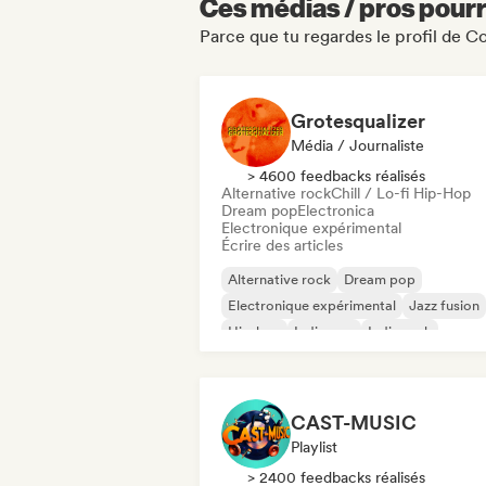
Ces médias / pros pourr
Parce que tu regardes le profil de 
Grotesqualizer
Média / Journaliste
> 4600 feedbacks réalisés
Alternative rock
Chill / Lo-fi Hip-Hop
Dream pop
Electronica
Electronique expérimental
Écrire des articles
Alternative rock
Dream pop
Electronique expérimental
Jazz fusion
Hip-hop
Indie pop
Indie rock
Metal / Heavy metal
CAST-MUSIC
Playlist
> 2400 feedbacks réalisés