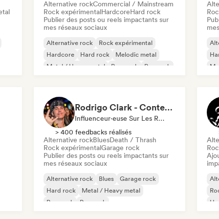
Alternative rock
Commercial / Mainstream
Alte
tal
Rock expérimental
Hardcore
Hard rock
Roc
Publier des posts ou reels impactants sur
Publ
mes réseaux sociaux
mes
Alternative rock
Rock expérimental
Alt
Hardcore
Hard rock
Melodic metal
Ha
Metal / Heavy metal
Pop punk
Pop rock
Met
Pu
Rodrigo Clark - Content Creator
Influenceur·euse Sur Les Réseaux Sociaux
> 400 feedbacks réalisés
Alternative rock
Blues
Death / Thrash
Alte
Rock expérimental
Garage rock
Roc
Publier des posts ou reels impactants sur
Ajo
mes réseaux sociaux
imp
Alternative rock
Blues
Garage rock
Alt
Hard rock
Metal / Heavy metal
Ro
Pop punk
Pop rock
Ha
Rock & Roll / Classic Rock
Met