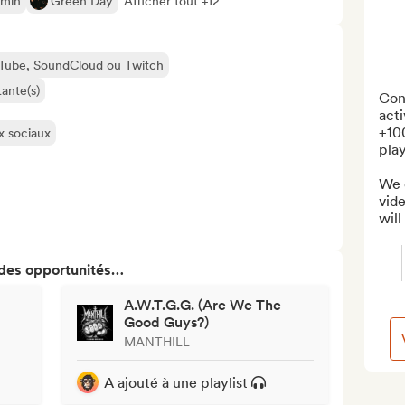
omin
Green Day
Afficher tout +12
ouTube, SoundCloud ou Twitch
ante(s)
Con
act
+100
ux sociaux
play
We c
vide
will
 des opportunités…
A.W.T.G.G. (Are We The
Good Guys?)
MANTHILL
A ajouté à une playlist