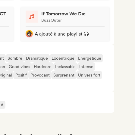
ECT
If Tomorrow We Die
BuzzOuter
A ajouté à une playlist
nt
Sombre
Dramatique
Excentrique
Énergétique
ion
Good vibes
Hardcore
Inclassable
Intense
riginal
Positif
Provocant
Surprenant
Univers fort
IA