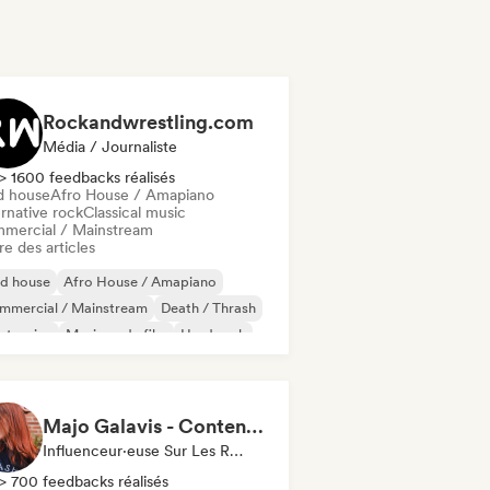
Rockandwrestling.com
Média / Journaliste
> 1600 feedbacks réalisés
d house
Afro House / Amapiano
rnative rock
Classical music
mercial / Mainstream
re des articles
id house
Afro House / Amapiano
mmercial / Mainstream
Death / Thrash
ctronica
Musique de film
Hard rock
p-hop
Majo Galavis - Content Creator
Influenceur·euse Sur Les Réseaux Sociaux
> 700 feedbacks réalisés