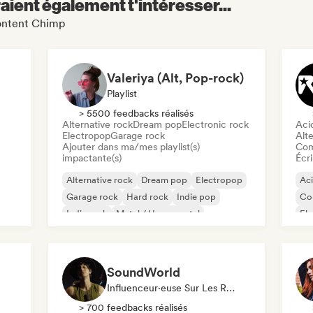
aient également t'intéresser...
Content Chimp
Valeriya (Alt, Pop-rock)
Playlist
> 5500 feedbacks réalisés
Alternative rock
Dream pop
Electronic rock
Aci
Electropop
Garage rock
Alte
Ajouter dans ma/mes playlist(s)
Com
impactante(s)
Écri
Alternative rock
Dream pop
Electropop
Ac
Garage rock
Hard rock
Indie pop
Co
Indie rock
Metal / Heavy metal
Ele
Hi
SoundWorld
Influenceur·euse Sur Les Réseaux Sociaux
> 700 feedbacks réalisés