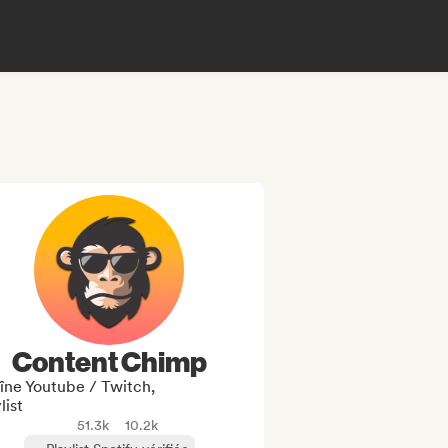
Content Chimp
îne Youtube / Twitch,
list
51.3k
10.2k