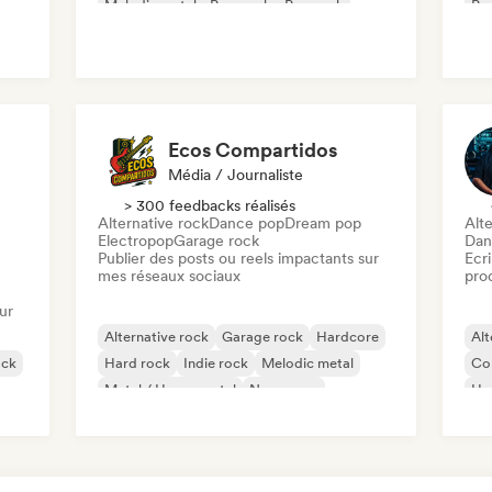
Melodic metal
Pop punk
Pop rock
Po
Ecos Compartidos
Média / Journaliste
> 300 feedbacks réalisés
Alternative rock
Dance pop
Dream pop
Alte
Electropop
Garage rock
Dan
Publier des posts ou reels impactants sur
Ecri
mes réseaux sociaux
pro
ur
Alternative rock
Garage rock
Hardcore
Alt
ock
Hard rock
Indie rock
Melodic metal
Co
Metal / Heavy metal
New wave
Ha
Met