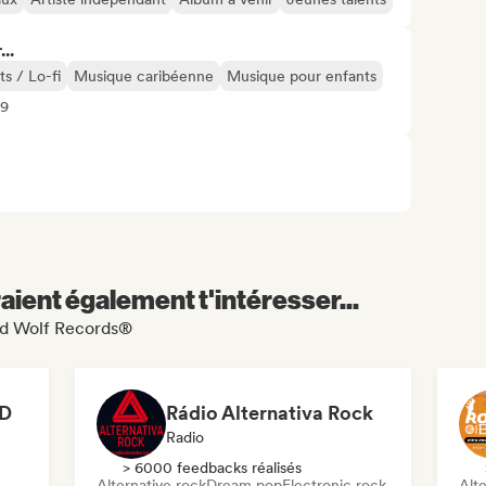
..
ts / Lo-fi
Musique caribéenne
Musique pour enfants
29
aient également t'intéresser...
Bad Wolf Records®
LD
Rádio Alternativa Rock
Radio
> 6000 feedbacks réalisés
Alternative rock
Dream pop
Electronic rock
Alte