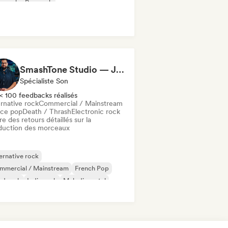
p punk
Pop rock
SmashTone Studio — Julien Meirone
Spécialiste Son
< 100 feedbacks réalisés
rnative rock
Commercial / Mainstream
ce pop
Death / Thrash
Electronic rock
re des retours détaillés sur la
duction des morceaux
ernative rock
mmercial / Mainstream
French Pop
rd rock
Indie rock
Melodic metal
al / Heavy metal
Pop rock