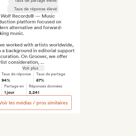
Taux de partage élevé
Taux de réponse élevé
 Wolf Records® — Music 
duction platform focused on 
ern alternative and forward-
king music.

e worked with artists worldwide, 
 a background in editorial support 
curation. On Groover, we offer 
list consideration, ...
Voir plus
Taux de réponse
Taux de partage
94%
67%
Partage en
Réponses données
1 jour
2,241
Voir les médias / pros similaires