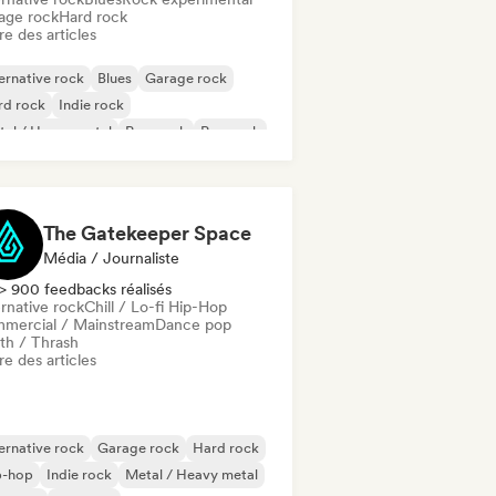
age rock
Hard rock
re des articles
ernative rock
Blues
Garage rock
rd rock
Indie rock
al / Heavy metal
Pop punk
Pop rock
The Gatekeeper Space
Média / Journaliste
> 900 feedbacks réalisés
rnative rock
Chill / Lo-fi Hip-Hop
mercial / Mainstream
Dance pop
th / Thrash
re des articles
ernative rock
Garage rock
Hard rock
p-hop
Indie rock
Metal / Heavy metal