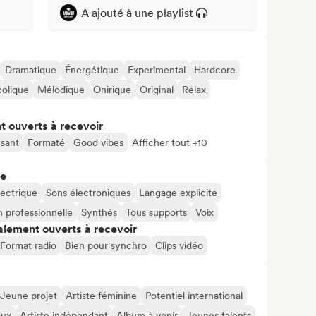
A ajouté à une playlist
Dramatique
Énergétique
Experimental
Hardcore
olique
Mélodique
Onirique
Original
Relax
t ouverts à recevoir
sant
Formaté
Good vibes
Afficher tout +10
re
lectrique
Sons électroniques
Langage explicite
 professionnelle
Synthés
Tous supports
Voix
alement ouverts à recevoir
Format radio
Bien pour synchro
Clips vidéo
Jeune projet
Artiste féminine
Potentiel international
aux
Artiste indépendant
Album à venir
Jeunes talents