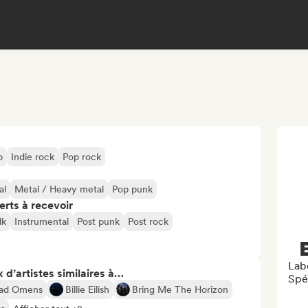
p
Indie rock
Pop rock
al
Metal / Heavy metal
Pop punk
erts à recevoir
lk
Instrumental
Post punk
Post rock
Labe
 d’artistes similaires à…
Spé
ad Omens
Billie Eilish
Bring Me The Horizon