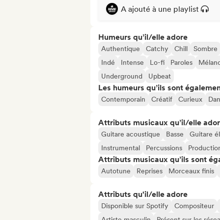
A ajouté à une playlist
Humeurs qu’il/elle adore
Authentique
Catchy
Chill
Sombre
Indé
Intense
Lo-fi
Paroles
Mélanc
Underground
Upbeat
Les humeurs qu’ils sont égalemen
Contemporain
Créatif
Curieux
Dan
Attributs musicaux qu’il/elle ado
Guitare acoustique
Basse
Guitare é
Instrumental
Percussions
Production
Attributs musicaux qu’ils sont ég
Autotune
Reprises
Morceaux finis
Attributs qu'il/elle adore
Disponible sur Spotify
Compositeur
Artiste masculin
Présent sur les rése