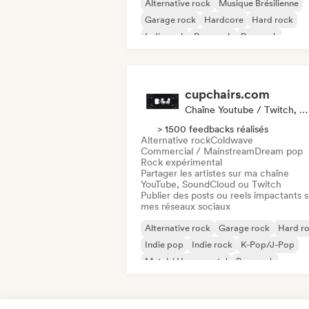
Alternative rock
Musique Brésilienne
Garage rock
Hardcore
Hard rock
Indie rock
Pop punk
Pop rock
cupchairs.com
Chaîne Youtube / Twitch, Média / Journaliste
> 1500 feedbacks réalisés
Alternative rock
Coldwave
Commercial / Mainstream
Dream pop
Rock expérimental
Partager les artistes sur ma chaîne
YouTube, SoundCloud ou Twitch
Publier des posts ou reels impactants s
mes réseaux sociaux
Alternative rock
Garage rock
Hard r
Indie pop
Indie rock
K-Pop/J-Pop
Metal / Heavy metal
Pop punk