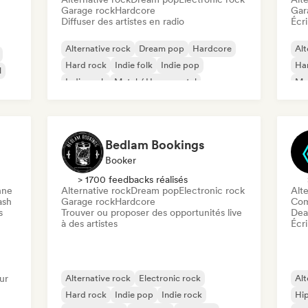
Garage rock
Hardcore
Gar
Diffuser des artistes en radio
Écri
Alternative rock
Dream pop
Hardcore
Alt
Hard rock
Indie folk
Indie pop
Ha
l
Indie rock
Metal / Heavy metal
Met
Bedlam Bookings
Booker
> 1700 feedbacks réalisés
nne
Alternative rock
Dream pop
Electronic rock
Alte
ash
Garage rock
Hardcore
Com
s
Trouver ou proposer des opportunités live
Dea
à des artistes
Écri
ur
Alternative rock
Electronic rock
Alt
Hard rock
Indie pop
Indie rock
Hi