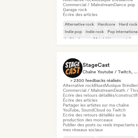
Commercial / Mainstream
Dance pop
Garage rock
Écrire des articles
Alternative rock
Hardcore
Hard rock
Indie pop
Indie rock
Pop internationa
Lofi bedroom
Metal / Heavy metal
StageCast
Chaîne Youtube / Twitch, Média / Journaliste, Mentor, Influenceur·euse Sur Les Réseaux Sociaux, Spécialiste Son
> 2300 feedbacks réalisés
Alternative rock
Blues
Musique Brésilie
Commercial / Mainstream
Death / Thr
Ecrire des retours détaillés/constructif
Écrire des articles
Partager les artistes sur ma chaîne
YouTube, SoundCloud ou Twitch
Ecrire des retours détaillés sur la
production des morceaux
Publier des posts ou reels impactants s
mes réseaux sociaux