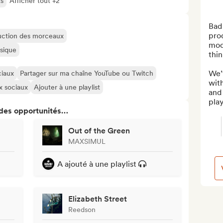
ts
Afficher tout +2
Bad
pro
oduction des morceaux
mod
usique
thin
We’v
ciaux
Partager sur ma chaîne YouTube ou Twitch
with
ux sociaux
Ajouter à une playlist
and 
play
 des opportunités…
Out of the Green
MAXSIMUL
A ajouté à une playlist
Elizabeth Street
Reedson