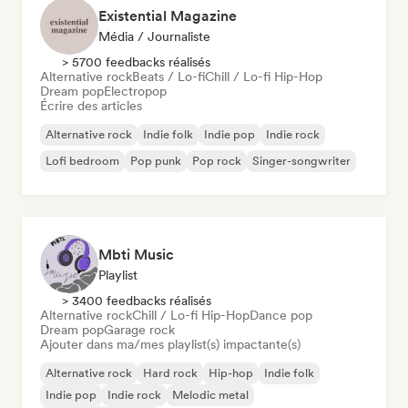
Existential Magazine
Média / Journaliste
> 5700 feedbacks réalisés
Alternative rock
Beats / Lo-fi
Chill / Lo-fi Hip-Hop
Dream pop
Electropop
Écrire des articles
Alternative rock
Indie folk
Indie pop
Indie rock
Lofi bedroom
Pop punk
Pop rock
Singer-songwriter
Mbti Music
Playlist
> 3400 feedbacks réalisés
Alternative rock
Chill / Lo-fi Hip-Hop
Dance pop
Dream pop
Garage rock
Ajouter dans ma/mes playlist(s) impactante(s)
Alternative rock
Hard rock
Hip-hop
Indie folk
Indie pop
Indie rock
Melodic metal