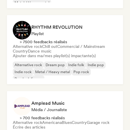
Metal / Heavy metal
RHYTHM REVOLUTION
Playlist
> 7500 feedbacks réalisés
Alternative rock
Chill out
Commercial / Mainstream
Country
Dance music
Ajouter dans ma/mes playlist(s) impactante(s)
Alternative rock
Dream pop
Indie folk
Indie pop
Indie rock
Metal / Heavy metal
Pop rock
Psychedelic pop
Amplead Music
Média / Journaliste
> 700 feedbacks réalisés
Alternative rock
Americana
Blues
Country
Garage rock
Écrire des articles