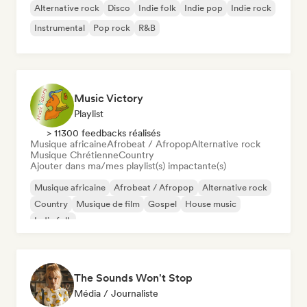
Alternative rock
Disco
Indie folk
Indie pop
Indie rock
Instrumental
Pop rock
R&B
Music Victory
Playlist
> 11300 feedbacks réalisés
Musique africaine
Afrobeat / Afropop
Alternative rock
Musique Chrétienne
Country
Ajouter dans ma/mes playlist(s) impactante(s)
Musique africaine
Afrobeat / Afropop
Alternative rock
Country
Musique de film
Gospel
House music
Indie folk
The Sounds Won't Stop
Média / Journaliste