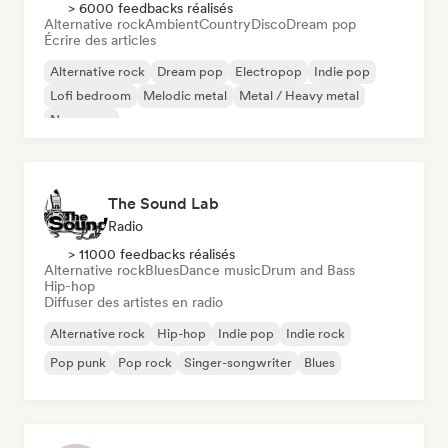
> 6000 feedbacks réalisés
Alternative rock
Ambient
Country
Disco
Dream pop
Écrire des articles
Alternative rock
Dream pop
Electropop
Indie pop
Lofi bedroom
Melodic metal
Metal / Heavy metal
New wave
The Sound Lab
Radio
> 11000 feedbacks réalisés
Alternative rock
Blues
Dance music
Drum and Bass
Hip-hop
Diffuser des artistes en radio
Alternative rock
Hip-hop
Indie pop
Indie rock
Pop punk
Pop rock
Singer-songwriter
Blues