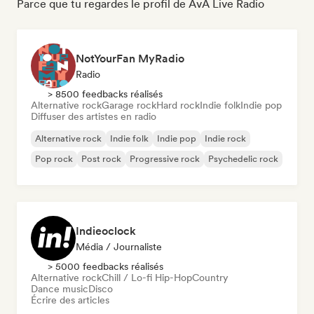
Parce que tu regardes le profil de AvA Live Radio
NotYourFan MyRadio
Radio
> 8500 feedbacks réalisés
Alternative rock
Garage rock
Hard rock
Indie folk
Indie pop
Diffuser des artistes en radio
Alternative rock
Indie folk
Indie pop
Indie rock
Pop rock
Post rock
Progressive rock
Psychedelic rock
Indieoclock
Média / Journaliste
> 5000 feedbacks réalisés
Alternative rock
Chill / Lo-fi Hip-Hop
Country
Dance music
Disco
Écrire des articles