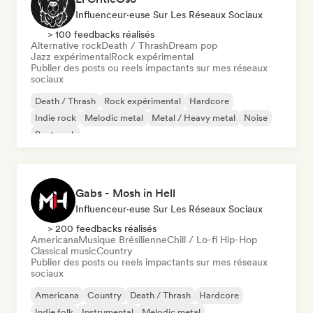
Influenceur·euse Sur Les Réseaux Sociaux
> 100 feedbacks réalisés
Alternative rock
Death / Thrash
Dream pop
Jazz expérimental
Rock expérimental
Publier des posts ou reels impactants sur mes réseaux
sociaux
Death / Thrash
Rock expérimental
Hardcore
Indie rock
Melodic metal
Metal / Heavy metal
Noise
Post punk
Gabs - Mosh in Hell
Influenceur·euse Sur Les Réseaux Sociaux
> 200 feedbacks réalisés
Americana
Musique Brésilienne
Chill / Lo-fi Hip-Hop
Classical music
Country
Publier des posts ou reels impactants sur mes réseaux
sociaux
Americana
Country
Death / Thrash
Hardcore
Indie folk
Instrumental
Melodic metal