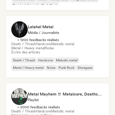
Psychedelic rock
Punk Rock
Lelahel Metal
Média / Journaliste
> 1200 feedbacks réalisés
Death / Thrash
Hardcore
Melodic metal
Metal / Heavy metal
Noise
Écrire des articles
Death / Thrash
Hardcore
Melodic metal
Metal / Heavy metal
Noise
Punk Rock
Shoegaze
Metal Mayhem 🤘 Metalcore, Deathcore & Progressive Metal
Playlist
> 2000 feedbacks réalisés
Death / Thrash
Hardcore
Melodic metal