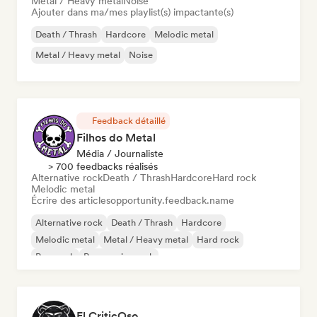
Metal / Heavy metal
Noise
Ajouter dans ma/mes playlist(s) impactante(s)
Death / Thrash
Hardcore
Melodic metal
Metal / Heavy metal
Noise
Feedback détaillé
Filhos do Metal
Média / Journaliste
> 700 feedbacks réalisés
Alternative rock
Death / Thrash
Hardcore
Hard rock
Melodic metal
Écrire des articles
opportunity.feedback.name
Alternative rock
Death / Thrash
Hardcore
Melodic metal
Metal / Heavy metal
Hard rock
Pop punk
Progressive rock
El CriticOso