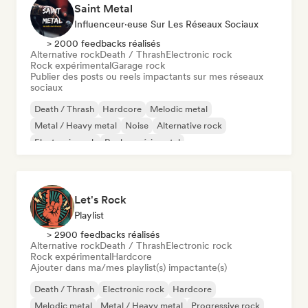
Saint Metal
Influenceur·euse Sur Les Réseaux Sociaux
> 2000 feedbacks réalisés
Alternative rock
Death / Thrash
Electronic rock
Rock expérimental
Garage rock
Publier des posts ou reels impactants sur mes réseaux
sociaux
Death / Thrash
Hardcore
Melodic metal
Metal / Heavy metal
Noise
Alternative rock
Electronic rock
Rock expérimental
Let's Rock
Playlist
> 2900 feedbacks réalisés
Alternative rock
Death / Thrash
Electronic rock
Rock expérimental
Hardcore
Ajouter dans ma/mes playlist(s) impactante(s)
Death / Thrash
Electronic rock
Hardcore
Melodic metal
Metal / Heavy metal
Progressive rock