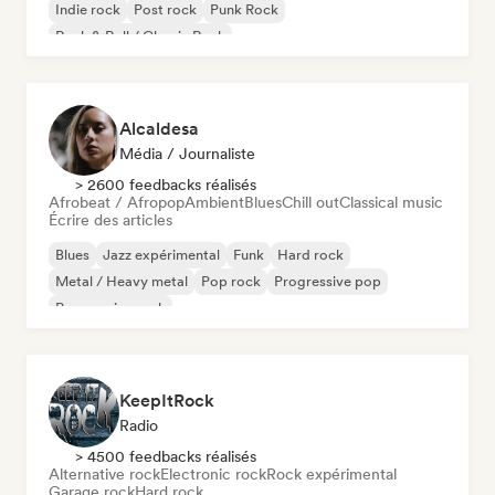
Indie rock
Post rock
Punk Rock
Rock & Roll / Classic Rock
Alcaldesa
Média / Journaliste
> 2600 feedbacks réalisés
Afrobeat / Afropop
Ambient
Blues
Chill out
Classical music
Écrire des articles
Blues
Jazz expérimental
Funk
Hard rock
Metal / Heavy metal
Pop rock
Progressive pop
Progressive rock
KeepItRock
Radio
> 4500 feedbacks réalisés
Alternative rock
Electronic rock
Rock expérimental
Garage rock
Hard rock