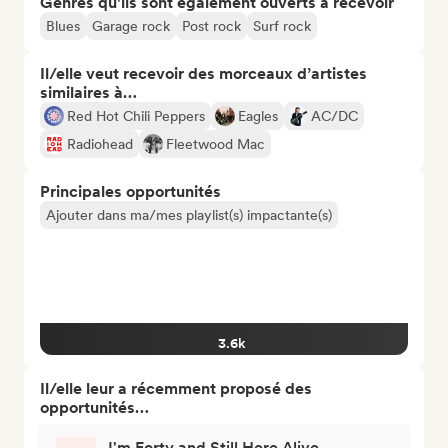
Genres qu'ils sont également ouverts à recevoir
Blues
Garage rock
Post rock
Surf rock
Il/elle veut recevoir des morceaux d’artistes
similaires à…
Red Hot Chili Peppers
Eagles
AC/DC
Radiohead
Fleetwood Mac
Principales opportunités
Ajouter dans ma/mes playlist(s) impactante(s)
3.6k
Il/elle leur a récemment proposé des
opportunités…
I'm Forty and Still Here Alive