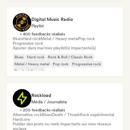
Digital Music Radio
Playlist
> 400 feedbacks réalisés
Blues
Hard rock
Metal / Heavy metal
Pop rock
Progressive rock
Ajouter dans ma/mes playlist(s) impactante(s)
Blues
Hard rock
Rock & Roll / Classic Rock
Metal / Heavy metal
Pop rock
Progressive rock
Psychedelic rock
Rockload
Média / Journaliste
> 200 feedbacks réalisés
Alternative rock
Blues
Death / Thrash
Rock expérimental
Hardcore
Publier des posts ou reels impactants sur mes réseaux
sociaux