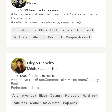
Playlist
> 6500 feedbacks réalisés
Alternative rock
Blues
Electronic rock
Rock expérimental
Garage rock
Ajouter dans ma/mes playlist(s) impactante(s)
Alternative rock
Blues
Electronic rock
Garage rock
Hard rock
Indie rock
Post punk
Progressive rock
Diego Pinheiro
Média / Journaliste
> 1200 feedbacks réalisés
Alternative rock
Blues
Commercial / Mainstream
Country
Funk
Écrire des articles
Alternative rock
Blues
Country
Hardcore
Hard rock
Indie rock
Metal / Heavy metal
Pop punk