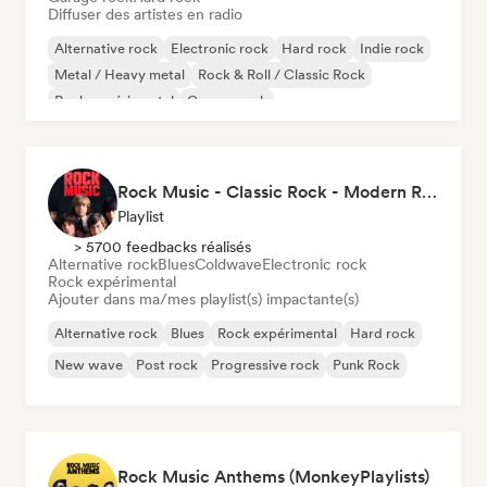
Diffuser des artistes en radio
Alternative rock
Electronic rock
Hard rock
Indie rock
Metal / Heavy metal
Rock & Roll / Classic Rock
Rock expérimental
Garage rock
Rock Music - Classic Rock - Modern Rock
Playlist
> 5700 feedbacks réalisés
Alternative rock
Blues
Coldwave
Electronic rock
Rock expérimental
Ajouter dans ma/mes playlist(s) impactante(s)
Alternative rock
Blues
Rock expérimental
Hard rock
New wave
Post rock
Progressive rock
Punk Rock
Rock Music Anthems (MonkeyPlaylists)