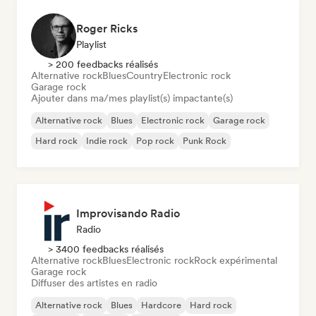
Roger Ricks
Playlist
> 200 feedbacks réalisés
Alternative rock
Blues
Country
Electronic rock
Garage rock
Ajouter dans ma/mes playlist(s) impactante(s)
Alternative rock
Blues
Electronic rock
Garage rock
Hard rock
Indie rock
Pop rock
Punk Rock
Improvisando Radio
Radio
> 3400 feedbacks réalisés
Alternative rock
Blues
Electronic rock
Rock expérimental
Garage rock
Diffuser des artistes en radio
Alternative rock
Blues
Hardcore
Hard rock