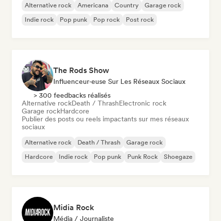
Alternative rock
Americana
Country
Garage rock
Indie rock
Pop punk
Pop rock
Post rock
The Rods Show
Influenceur·euse Sur Les Réseaux Sociaux
> 300 feedbacks réalisés
Alternative rock
Death / Thrash
Electronic rock
Garage rock
Hardcore
Publier des posts ou reels impactants sur mes réseaux
sociaux
Alternative rock
Death / Thrash
Garage rock
Hardcore
Indie rock
Pop punk
Punk Rock
Shoegaze
Midia Rock
Média / Journaliste