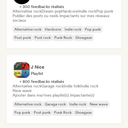
> 300 feedbacks réalisés
Alternative rock
Dream pop
Hardcore
Indie rock
Pop punk
Publier des posts ou reels impactants sur mes réseaux
sociaux
Alternative rock
Hardcore
Indie rock
Pop punk
Post punk
Post rock
Punk Rock
Shoegaze
J Nice
Playlist
> 800 feedbacks réalisés
Alternative rock
Garage rock
Indie folk
Indie rock
New wave
Ajouter dans ma/mes playlist(s) impactante(s)
Alternative rock
Garage rock
Indie rock
New wave
Pop punk
Post punk
Punk Rock
Shoegaze