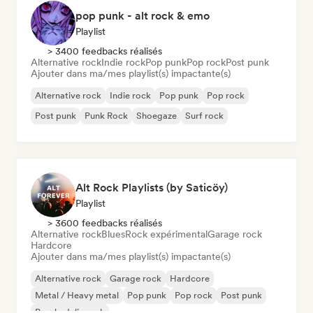
pop punk - alt rock & emo
Playlist
> 3400 feedbacks réalisés
Alternative rock
Indie rock
Pop punk
Pop rock
Post punk
Ajouter dans ma/mes playlist(s) impactante(s)
Alternative rock
Indie rock
Pop punk
Pop rock
Post punk
Punk Rock
Shoegaze
Surf rock
Alt Rock Playlists (by Saticöy)
Playlist
> 3600 feedbacks réalisés
Alternative rock
Blues
Rock expérimental
Garage rock
Hardcore
Ajouter dans ma/mes playlist(s) impactante(s)
Alternative rock
Garage rock
Hardcore
Metal / Heavy metal
Pop punk
Pop rock
Post punk
Psychedelic rock