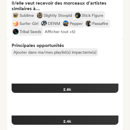
Il/elle veut recevoir des morceaux d’artistes
similaires à…
Sublime
Slightly Stoopid
Stick Figure
Surfer Girl
DENM
Pepper
Passafire
Tribal Seeds
Afficher tout +12
Principales opportunités
Ajouter dans ma/mes playlist(s) impactante(s)
2.6k
2.4k