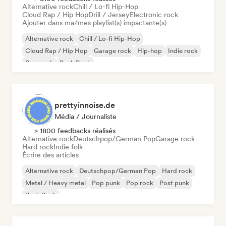
Alternative rock
Chill / Lo-fi Hip-Hop
Cloud Rap / Hip Hop
Drill / Jersey
Electronic rock
Ajouter dans ma/mes playlist(s) impactante(s)
Alternative rock
Chill / Lo-fi Hip-Hop
Cloud Rap / Hip Hop
Garage rock
Hip-hop
Indie rock
Pop punk
Punk Rock
prettyinnoise.de
Média / Journaliste
> 1800 feedbacks réalisés
Alternative rock
Deutschpop/German Pop
Garage rock
Hard rock
Indie folk
Écrire des articles
Alternative rock
Deutschpop/German Pop
Hard rock
Metal / Heavy metal
Pop punk
Pop rock
Post punk
Punk Rock