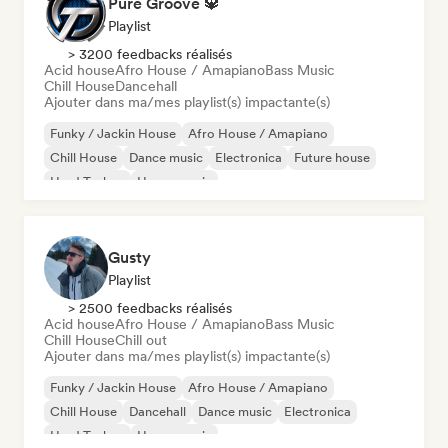
Pure Groove 🔱
Playlist
> 3200 feedbacks réalisés
Acid house
Afro House / Amapiano
Bass Music
Chill House
Dancehall
Ajouter dans ma/mes playlist(s) impactante(s)
Funky / Jackin House
Afro House / Amapiano
Chill House
Dance music
Electronica
Future house
Hard Techno
House music
Gusty
Playlist
> 2500 feedbacks réalisés
Acid house
Afro House / Amapiano
Bass Music
Chill House
Chill out
Ajouter dans ma/mes playlist(s) impactante(s)
Funky / Jackin House
Afro House / Amapiano
Chill House
Dancehall
Dance music
Electronica
Hard Techno
House music