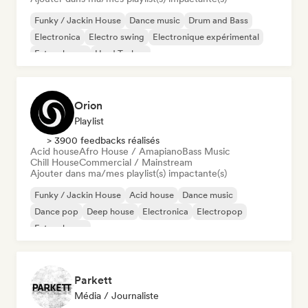
Funky / Jackin House
Dance music
Drum and Bass
Electronica
Electro swing
Electronique expérimental
Future house
Hard Techno
Orion
Playlist
> 3900 feedbacks réalisés
Acid house
Afro House / Amapiano
Bass Music
Chill House
Commercial / Mainstream
Ajouter dans ma/mes playlist(s) impactante(s)
Funky / Jackin House
Acid house
Dance music
Dance pop
Deep house
Electronica
Electropop
Future house
Parkett
Média / Journaliste