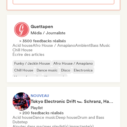
Guettapen
Média / Journaliste
> 3500 feedbacks réalisés
Acid house
Afro House / Amapiano
Ambient
Bass Music
Chill House
Écrire des articles
Funky / Jackin House
Afro House / Amapiano
Chill House
Dance music
Disco
Electronica
House française
House music
NOUVEAU
Tokyo Electronic Drift 🏎️ Schranz, Hard Techno & Anime EDM
Playlist
> 200 feedbacks réalisés
Acid house
Dance music
Deep house
Drum and Bass
Dubstep
Ajouter dans ma/mes playlist(s) impactante(s)