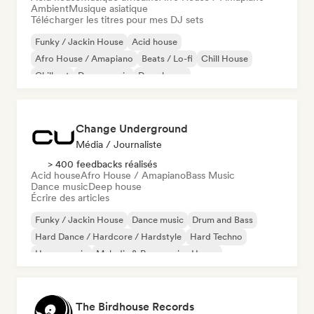
Ambient
Musique asiatique
Télécharger les titres pour mes DJ sets
Funky / Jackin House
Acid house
Afro House / Amapiano
Beats / Lo-fi
Chill House
Chill out
Dance music
Deep house
Change Underground
Média / Journaliste
> 400 feedbacks réalisés
Acid house
Afro House / Amapiano
Bass Music
Dance music
Deep house
Écrire des articles
Funky / Jackin House
Dance music
Drum and Bass
Hard Dance / Hardcore / Hardstyle
Hard Techno
House music
Melodic & Progressive House
Melodic Techno
The Birdhouse Records