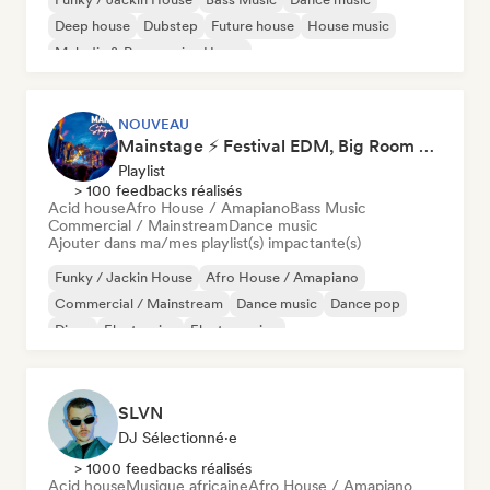
Deep house
Dubstep
Future house
House music
Melodic & Progressive House
NOUVEAU
Mainstage ⚡ Festival EDM, Big Room & House Anthems
Playlist
> 100 feedbacks réalisés
Acid house
Afro House / Amapiano
Bass Music
Commercial / Mainstream
Dance music
Ajouter dans ma/mes playlist(s) impactante(s)
Funky / Jackin House
Afro House / Amapiano
Commercial / Mainstream
Dance music
Dance pop
Disco
Electronica
Electro swing
SLVN
DJ Sélectionné·e
> 1000 feedbacks réalisés
Acid house
Musique africaine
Afro House / Amapiano