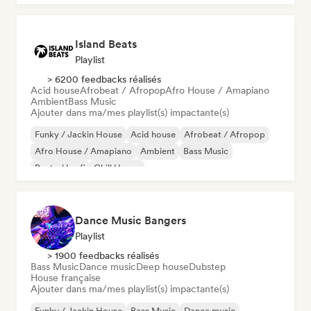
Island Beats
Playlist
> 6200 feedbacks réalisés
Acid house
Afrobeat / Afropop
Afro House / Amapiano
Ambient
Bass Music
Ajouter dans ma/mes playlist(s) impactante(s)
Funky / Jackin House
Acid house
Afrobeat / Afropop
Afro House / Amapiano
Ambient
Bass Music
Beats / Lo-fi
Chill House
Dance Music Bangers
Playlist
> 1900 feedbacks réalisés
Bass Music
Dance music
Deep house
Dubstep
House française
Ajouter dans ma/mes playlist(s) impactante(s)
Funky / Jackin House
Bass Music
Dance music