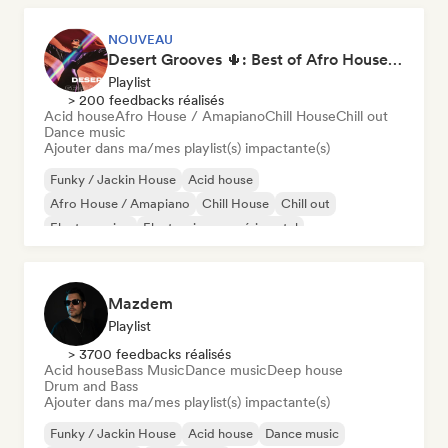
NOUVEAU
Desert Grooves 🌵: Best of Afro House, Organic & Melodic
Playlist
> 200 feedbacks réalisés
Acid house
Afro House / Amapiano
Chill House
Chill out
Dance music
Ajouter dans ma/mes playlist(s) impactante(s)
Funky / Jackin House
Acid house
Afro House / Amapiano
Chill House
Chill out
Electro swing
Electronique expérimental
House française
Mazdem
Playlist
> 3700 feedbacks réalisés
Acid house
Bass Music
Dance music
Deep house
Drum and Bass
Ajouter dans ma/mes playlist(s) impactante(s)
Funky / Jackin House
Acid house
Dance music