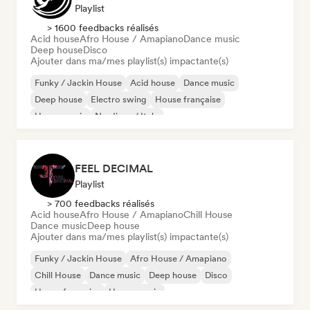
Playlist
> 1600 feedbacks réalisés
Acid house
Afro House / Amapiano
Dance music
Deep house
Disco
Ajouter dans ma/mes playlist(s) impactante(s)
Funky / Jackin House
Acid house
Dance music
Deep house
Electro swing
House française
House music
Nu-disco / Italo
FEEL DECIMAL
Playlist
> 700 feedbacks réalisés
Acid house
Afro House / Amapiano
Chill House
Dance music
Deep house
Ajouter dans ma/mes playlist(s) impactante(s)
Funky / Jackin House
Afro House / Amapiano
Chill House
Dance music
Deep house
Disco
House française
House music