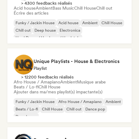
> 4300 feedbacks réalisés
Acid house
Ambient
Bass Music
Chill House
Chill out
Écrire des articles
Funky / Jackin House
Acid house
Ambient
Chill House
Chill out
Deep house
Electronica
Hard Dance / Hardcore / Hardstyle
Unique Playlists - House & Electronics
Playlist
> 12200 feedbacks réalisés
Afro House / Amapiano
Ambient
Musique arabe
Beats / Lo-fi
Chill House
Ajouter dans ma/mes playlist(s) impactante(s)
Funky / Jackin House
Afro House / Amapiano
Ambient
Beats / Lo-fi
Chill House
Chill out
Dance pop
Deep house