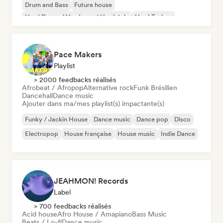
Drum and Bass
Future house
Hard Dance / Hardcore / Hardstyle
Hard Techno
Melodic & Progressive House
Pace Makers
Playlist
> 2000 feedbacks réalisés
Afrobeat / Afropop
Alternative rock
Funk Brésilien
Dancehall
Dance music
Ajouter dans ma/mes playlist(s) impactante(s)
Funky / Jackin House
Dance music
Dance pop
Disco
Electropop
House française
House music
Indie Dance
JEAHMON! Records
Label
> 700 feedbacks réalisés
Acid house
Afro House / Amapiano
Bass Music
Beats / Lo-fi
Dance music