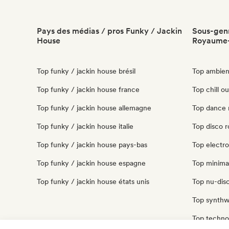
Pays des médias / pros Funky / Jackin
Sous-genr
House
Royaume
Top funky / jackin house brésil
Top ambien
Top funky / jackin house france
Top chill o
Top funky / jackin house allemagne
Top dance 
Top funky / jackin house italie
Top disco 
Top funky / jackin house pays-bas
Top electr
Top funky / jackin house espagne
Top minima
Top funky / jackin house états unis
Top nu-disc
Top synthw
Top techno