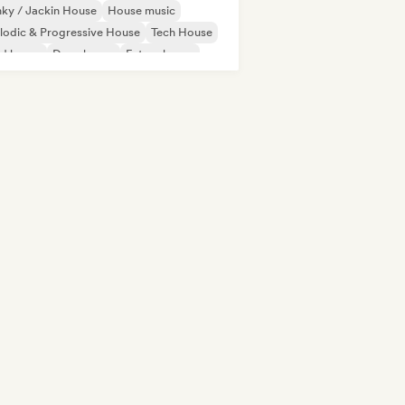
ky / Jackin House
House music
odic & Progressive House
Tech House
id house
Deep house
Future house
ie Dance