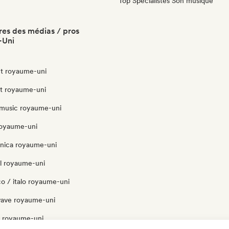
Top Spécialistes Son musique
es des médias / pros
-Uni
t royaume-uni
ut royaume-uni
music royaume-uni
royaume-uni
onica royaume-uni
l royaume-uni
o / italo royaume-uni
ave royaume-uni
 royaume-uni