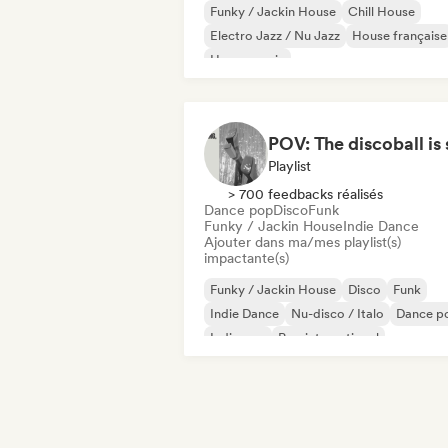
Funky / Jackin House
Chill House
Electro Jazz / Nu Jazz
House française
House music
Melodic & Progressive House
Organic House / Downtempo
Playlist
> 700 feedbacks réalisés
Dance pop
Disco
Funk
Funky / Jackin House
Indie Dance
Ajouter dans ma/mes playlist(s)
impactante(s)
Funky / Jackin House
Disco
Funk
Indie Dance
Nu-disco / Italo
Dance p
Indie pop
Pop international