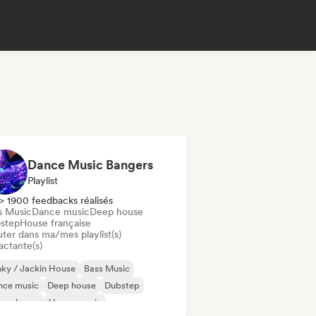
Dance Music Bangers
Playlist
> 1900 feedbacks réalisés
s Music
Dance music
Deep house
step
House française
uter dans ma/mes playlist(s)
actante(s)
ky / Jackin House
Bass Music
nce music
Deep house
Dubstep
ure house
House music