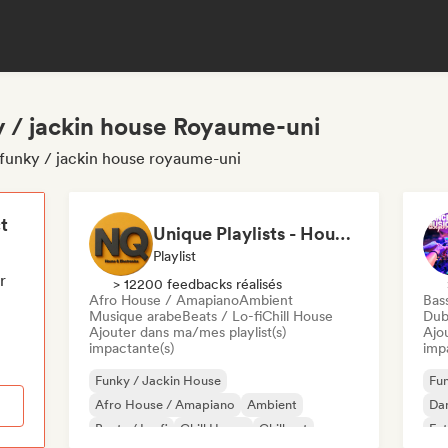
y / jackin house Royaume-uni
 funky / jackin house royaume-uni
t
Unique Playlists - House & Electronics
Playlist
r
> 12200 feedbacks réalisés
Afro House / Amapiano
Ambient
Bas
Musique arabe
Beats / Lo-fi
Chill House
Dub
Ajouter dans ma/mes playlist(s)
Ajo
impactante(s)
imp
Funky / Jackin House
Fun
Afro House / Amapiano
Ambient
Da
Beats / Lo-fi
Chill House
Chill out
Fut