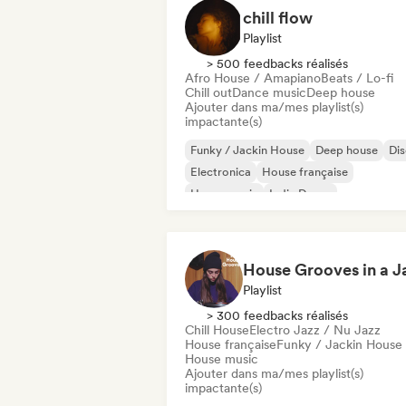
chill flow
Playlist
> 500 feedbacks réalisés
Afro House / Amapiano
Beats / Lo-fi
Chill out
Dance music
Deep house
Ajouter dans ma/mes playlist(s)
impactante(s)
Funky / Jackin House
Deep house
Di
Electronica
House française
House music
Indie Dance
Melodic & Progressive House
Playlist
> 300 feedbacks réalisés
Chill House
Electro Jazz / Nu Jazz
House française
Funky / Jackin House
House music
Ajouter dans ma/mes playlist(s)
impactante(s)