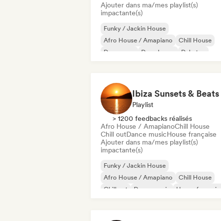
Ajouter dans ma/mes playlist(s)
impactante(s)
Funky / Jackin House
Afro House / Amapiano
Chill House
Dance pop
Deep house
Dubstep
Electropop
House music
Ibiza Sunsets & Beats
Playlist
> 1200 feedbacks réalisés
Afro House / Amapiano
Chill House
Chill out
Dance music
House française
Ajouter dans ma/mes playlist(s)
impactante(s)
Funky / Jackin House
Afro House / Amapiano
Chill House
Chill out
Dance music
House français
House music
Indie Dance