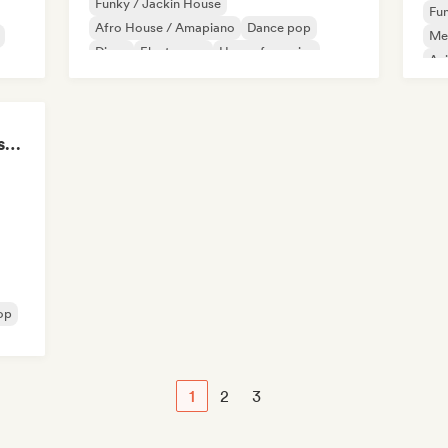
Funky / Jackin House
Fun
Afro House / Amapiano
Dance pop
Mel
Disco
Electropop
House française
Ac
French Pop
House music
Ind
POV: The discoball is spinning, and you’re the star
op
1
2
3