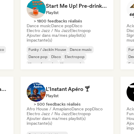
Start Me Up! Pre-drinks and Summer Party 🍹
Playlist
> 1800 feedbacks réalisés
Dance music
Dance pop
Disco
Aci
Electro Jazz / Nu Jazz
Electropop
Dis
Ajouter dans ma/mes playlist(s)
Sign
impactante(s)
mus
sco
Funky / Jackin House
Dance music
Fun
Dance pop
Disco
Electropop
De
House française
House music
Fut
Indie Dance
House Grooves in a Jazz Mood
L’Instant Apéro 🍸
Playlist
> 500 feedbacks réalisés
Afro House / Amapiano
Dance pop
Disco
Aci
Electro Jazz / Nu Jazz
Electropop
Fun
Ajouter dans ma/mes playlist(s)
Hou
impactante(s)
Ajo
imp