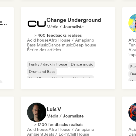
Dance pop
Deep house
Mel
Change Underground
Mainstage ⚡ Festival EDM, Big Room & House Anthems
Média / Journaliste
> 400 feedbacks réalisés
Acid house
Afro House / Amapiano
Afr
Bass Music
Dance music
Deep house
Funk
Écrire des articles
Ajo
imp
Funky / Jackin House
Dance music
Fun
Drum and Bass
Da
Hard Dance / Hardcore / Hardstyle
Hou
c
Hard Techno
House music
Ind
Melodic & Progressive House
Melodic Techno
Luis V
Média / Journaliste
> 1200 feedbacks réalisés
Acid house
Afro House / Amapiano
Aci
Ambient
Beats / Lo-fi
Chill House
Dan