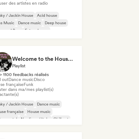
user des artistes en radio
ky / Jackin House
Acid house
ss Music
Dance music
Deep house
um and Bass
Future house
use music
Welcome to the House Party
Playlist
> 1100 feedbacks réalisés
l out
Dance music
Disco
se française
Funk
uter dans ma/mes playlist(s)
actante(s)
ky / Jackin House
Dance music
se française
House music
trumental
Nu-disco / Italo
Chill out
sco