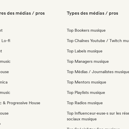
es des médias / pros
Types des médias / pros
nt
Top Bookers musique
 Lo-fi
Top Chaînes Youtube / Twitch mu
ut
Top Labels musique
 music
Top Managers musique
house
Top Médias / Journalistes musiqu
nica
Top Mentors musique
music
Top Playlists musique
c & Progressive House
Top Radios musique
House
Top Influenceur·euse·s sur les rés
sociaux musique
o