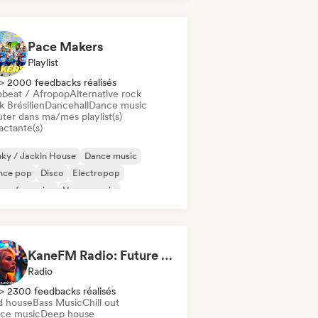
odic & Progressive House
Pace Makers
Playlist
> 2000 feedbacks réalisés
obeat / Afropop
Alternative rock
 Brésilien
Dancehall
Dance music
uter dans ma/mes playlist(s)
actante(s)
ky / Jackin House
Dance music
nce pop
Disco
Electropop
se française
House music
ie Dance
KaneFM Radio: Future of Electronic
Radio
> 2300 feedbacks réalisés
d house
Bass Music
Chill out
ce music
Deep house