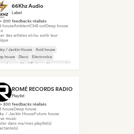
66Khz Audio
Label
> 200 feedbacks réalisés
d house
Ambient
Chill out
Deep house
co
er des artistes et/ou sortir leur
ique
ky / Jackin House
Acid house
ep house
Disco
Electronica
ure house
Hard Techno
House music
ROMÉ RECORDS RADIO
Playlist
> 300 feedbacks réalisés
d house
Deep house
ky / Jackin House
Future house
se music
uter dans ma/mes playlist(s)
actante(s)