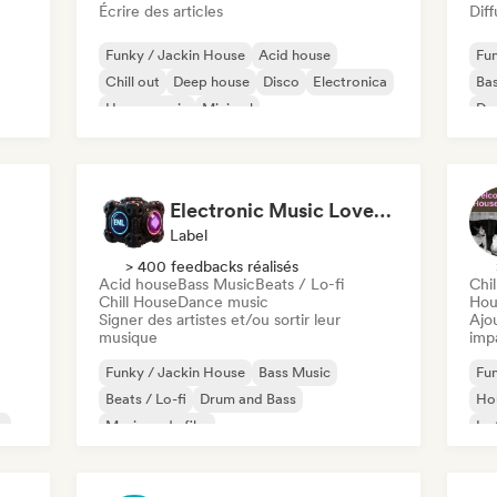
Écrire des articles
Diff
Funky / Jackin House
Acid house
Fun
Chill out
Deep house
Disco
Electronica
Ba
House music
Minimal
Dr
Ho
Electronic Music Lovers Group (EML)
Label
> 400 feedbacks réalisés
Acid house
Bass Music
Beats / Lo-fi
Chil
Chill House
Dance music
Hou
Signer des artistes et/ou sortir leur
Ajo
musique
imp
Funky / Jackin House
Bass Music
Fun
Beats / Lo-fi
Drum and Bass
Hou
e
Musique de film
Ins
Hard Dance / Hardcore / Hardstyle
Di
Hard Techno
Melodic Techno