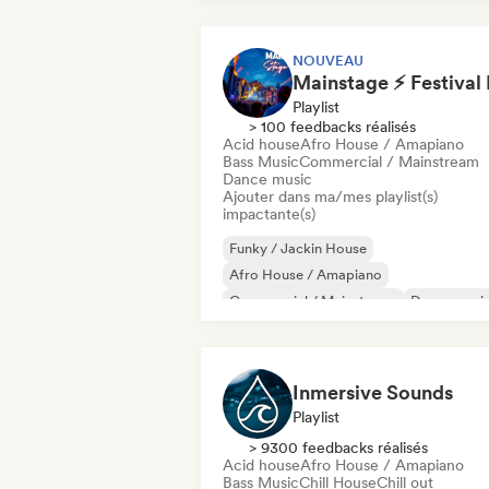
NOUVEAU
Playlist
> 100 feedbacks réalisés
Acid house
Afro House / Amapiano
Bass Music
Commercial / Mainstream
Dance music
Ajouter dans ma/mes playlist(s)
impactante(s)
Funky / Jackin House
Afro House / Amapiano
Commercial / Mainstream
Dance musi
Dance pop
Disco
Electronica
Electro swing
Inmersive Sounds
Playlist
> 9300 feedbacks réalisés
Acid house
Afro House / Amapiano
Bass Music
Chill House
Chill out