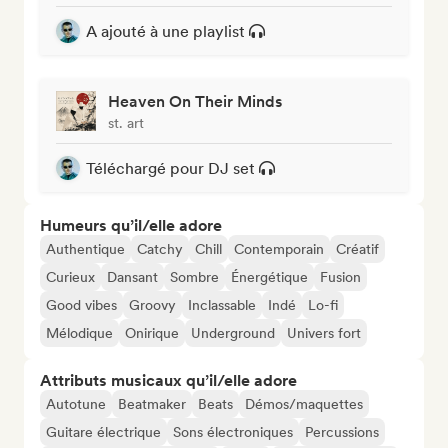
A ajouté à une playlist
Heaven On Their Minds
st. art
Téléchargé pour DJ set
Humeurs qu’il/elle adore
Authentique
Catchy
Chill
Contemporain
Créatif
Curieux
Dansant
Sombre
Énergétique
Fusion
Good vibes
Groovy
Inclassable
Indé
Lo-fi
Mélodique
Onirique
Underground
Univers fort
Attributs musicaux qu’il/elle adore
Autotune
Beatmaker
Beats
Démos/maquettes
Guitare électrique
Sons électroniques
Percussions