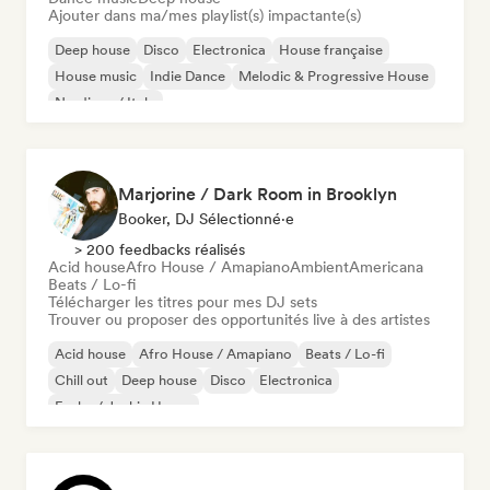
Ajouter dans ma/mes playlist(s) impactante(s)
Deep house
Disco
Electronica
House française
House music
Indie Dance
Melodic & Progressive House
Nu-disco / Italo
Marjorine / Dark Room in Brooklyn
Booker, DJ Sélectionné·e
> 200 feedbacks réalisés
Acid house
Afro House / Amapiano
Ambient
Americana
Beats / Lo-fi
Télécharger les titres pour mes DJ sets
Trouver ou proposer des opportunités live à des artistes
Acid house
Afro House / Amapiano
Beats / Lo-fi
Chill out
Deep house
Disco
Electronica
Funky / Jackin House