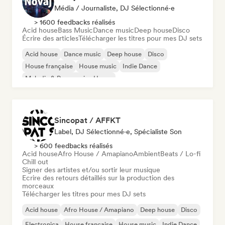
Média / Journaliste, DJ Sélectionné·e
> 1600 feedbacks réalisés
Acid house
Bass Music
Dance music
Deep house
Disco
Écrire des articles
Télécharger les titres pour mes DJ sets
Acid house
Dance music
Deep house
Disco
House française
House music
Indie Dance
Melodic & Progressive House
Sincopat / AFFKT
Label, DJ Sélectionné·e, Spécialiste Son
> 600 feedbacks réalisés
Acid house
Afro House / Amapiano
Ambient
Beats / Lo-fi
Chill out
Signer des artistes et/ou sortir leur musique
Ecrire des retours détaillés sur la production des
morceaux
Télécharger les titres pour mes DJ sets
Acid house
Afro House / Amapiano
Deep house
Disco
Electronica
House française
House music
Indie Dance