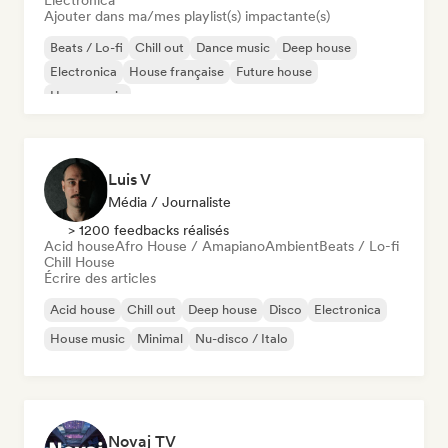
Electronica
Ajouter dans ma/mes playlist(s) impactante(s)
Beats / Lo-fi
Chill out
Dance music
Deep house
Electronica
House française
Future house
House music
Luis V
Média / Journaliste
> 1200 feedbacks réalisés
Acid house
Afro House / Amapiano
Ambient
Beats / Lo-fi
Chill House
Écrire des articles
Acid house
Chill out
Deep house
Disco
Electronica
House music
Minimal
Nu-disco / Italo
Novaj TV