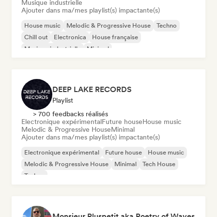
Musique industrielle
Ajouter dans ma/mes playlist(s) impactante(s)
House music
Melodic & Progressive House
Techno
Chill out
Electronica
House française
Musique industrielle
Minimal
DEEP LAKE RECORDS
Playlist
> 700 feedbacks réalisés
Electronique expérimental
Future house
House music
Melodic & Progressive House
Minimal
Ajouter dans ma/mes playlist(s) impactante(s)
Electronique expérimental
Future house
House music
Melodic & Progressive House
Minimal
Tech House
Techno
Monsieur Pluspetit aka Poetry of Waves