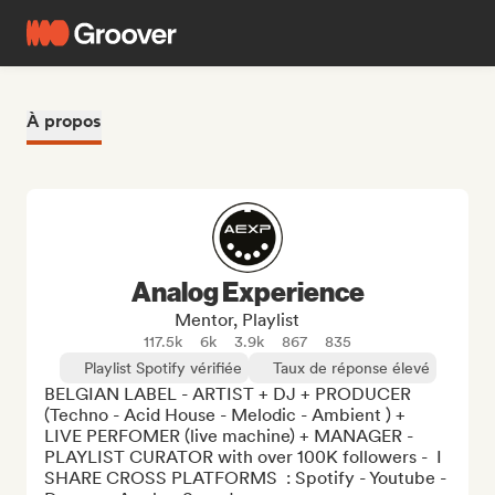
À propos
Analog Experience
Mentor, Playlist
117.5k
6k
3.9k
867
835
Playlist Spotify vérifiée
Taux de réponse élevé
BELGIAN LABEL - ARTIST + DJ + PRODUCER 
(Techno - Acid House - Melodic - Ambient ) +  
LIVE PERFOMER (live machine) + MANAGER - 
PLAYLIST CURATOR with over 100K followers -  I 
SHARE CROSS PLATFORMS  : Spotify - Youtube - 