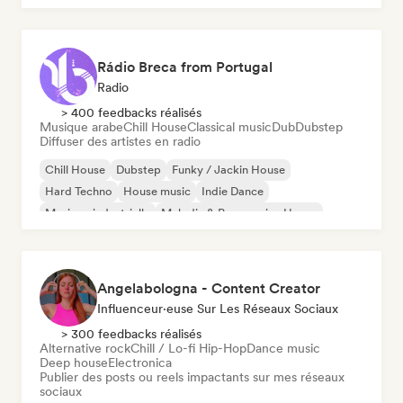
Rádio Breca from Portugal
Radio
> 400 feedbacks réalisés
Musique arabe
Chill House
Classical music
Dub
Dubstep
Diffuser des artistes en radio
Chill House
Dubstep
Funky / Jackin House
Hard Techno
House music
Indie Dance
Musique industrielle
Melodic & Progressive House
Angelabologna - Content Creator
Influenceur·euse Sur Les Réseaux Sociaux
> 300 feedbacks réalisés
Alternative rock
Chill / Lo-fi Hip-Hop
Dance music
Deep house
Electronica
Publier des posts ou reels impactants sur mes réseaux
sociaux