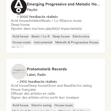
Emerging Progressive and Melodic House Artists
Playlist
> 2000 feedbacks réalisés
Acid house
Ambient
Beats / Lo-fi
Dance music
Deep house
Ajouter dans ma/mes playlist(s) impactante(s)
Acid house
Beats / Lo-fi
Deep house
Electronica
House music
Instrumental
Melodic & Progressive House
Techno
Protomotorik Records
Label, Radio
> 2100 feedbacks réalisés
Acid house
Deep house
Drum and Bass
Electro swing
House française
Diffuser des artistes en radio
Signer des artistes et/ou sortir leur musique
Acid house
Electro swing
House music