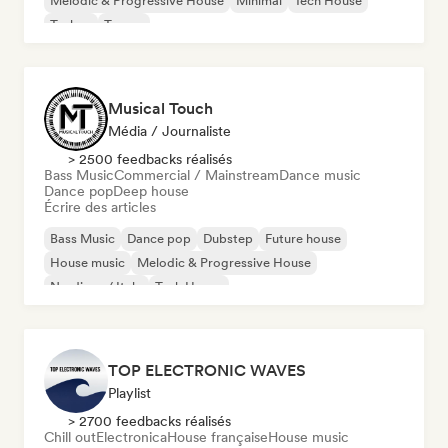
Melodic & Progressive House
Minimal
Tech House
Techno
Trance
Musical Touch
Média / Journaliste
> 2500 feedbacks réalisés
Bass Music
Commercial / Mainstream
Dance music
Dance pop
Deep house
Écrire des articles
Bass Music
Dance pop
Dubstep
Future house
House music
Melodic & Progressive House
Nu-disco / Italo
Tech House
TOP ELECTRONIC WAVES
Playlist
> 2700 feedbacks réalisés
Chill out
Electronica
House française
House music