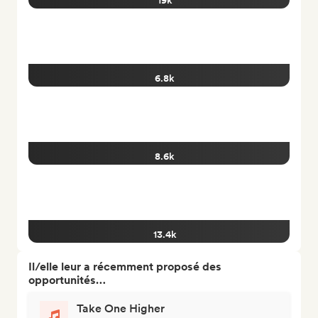
19k
6.8k
8.6k
13.4k
Il/elle leur a récemment proposé des
opportunités…
Take One Higher