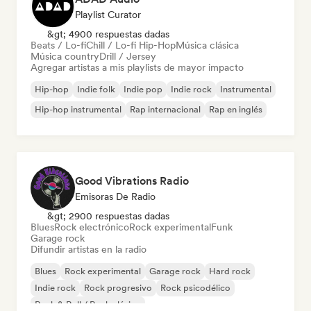
Playlist Curator
&gt; 4900 respuestas dadas
Beats / Lo-fi
Chill / Lo-fi Hip-Hop
Música clásica
Música country
Drill / Jersey
Agregar artistas a mis playlists de mayor impacto
Hip-hop
Indie folk
Indie pop
Indie rock
Instrumental
Hip-hop instrumental
Rap internacional
Rap en inglés
Good Vibrations Radio
Emisoras De Radio
&gt; 2900 respuestas dadas
Blues
Rock electrónico
Rock experimental
Funk
Garage rock
Difundir artistas en la radio
Blues
Rock experimental
Garage rock
Hard rock
Indie rock
Rock progresivo
Rock psicodélico
Rock & Roll / Rock clásico