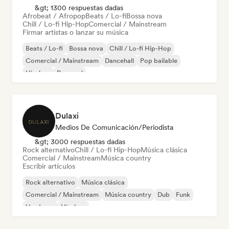
&gt; 1300 respuestas dadas
Afrobeat / Afropop
Beats / Lo-fi
Bossa nova
Chill / Lo-fi Hip-Hop
Comercial / Mainstream
Firmar artistas o lanzar su música
Beats / Lo-fi
Bossa nova
Chill / Lo-fi Hip-Hop
Comercial / Mainstream
Dancehall
Pop bailable
Hip-hop
Pop soul
Dulaxi
Medios De Comunicación/Periodista
&gt; 3000 respuestas dadas
Rock alternativo
Chill / Lo-fi Hip-Hop
Música clásica
Comercial / Mainstream
Música country
Escribir artículos
Rock alternativo
Música clásica
Comercial / Mainstream
Música country
Dub
Funk
Hardcore
Hip-hop