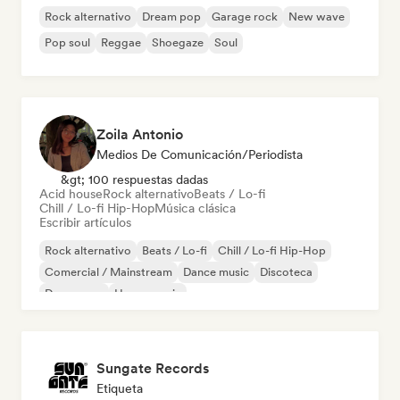
Rock alternativo
Dream pop
Garage rock
New wave
Pop soul
Reggae
Shoegaze
Soul
Zoila Antonio
Medios De Comunicación/Periodista
&gt; 100 respuestas dadas
Acid house
Rock alternativo
Beats / Lo-fi
Chill / Lo-fi Hip-Hop
Música clásica
Escribir artículos
Rock alternativo
Beats / Lo-fi
Chill / Lo-fi Hip-Hop
Comercial / Mainstream
Dance music
Discoteca
Dream pop
House music
Sungate Records
Etiqueta