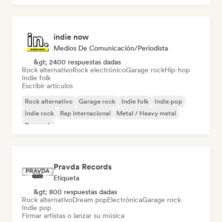
indie now
Medios De Comunicación/Periodista
&gt; 2400 respuestas dadas
Rock alternativo
Rock electrónico
Garage rock
Hip-hop
Indie folk
Escribir artículos
Rock alternativo
Garage rock
Indie folk
Indie pop
Indie rock
Rap internacional
Metal / Heavy metal
Pop rock
Pravda Records
Etiqueta
&gt; 800 respuestas dadas
Rock alternativo
Dream pop
Electrónica
Garage rock
Indie pop
Firmar artistas o lanzar su música