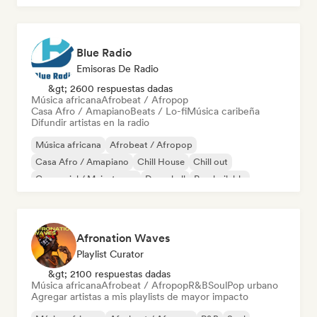
Blue Radio
Emisoras De Radio
&gt; 2600 respuestas dadas
Música africana
Afrobeat / Afropop
Casa Afro / Amapiano
Beats / Lo-fi
Música caribeña
Difundir artistas en la radio
Música africana
Afrobeat / Afropop
Casa Afro / Amapiano
Chill House
Chill out
Comercial / Mainstream
Dancehall
Pop bailable
Afronation Waves
Playlist Curator
&gt; 2100 respuestas dadas
Música africana
Afrobeat / Afropop
R&B
Soul
Pop urbano
Agregar artistas a mis playlists de mayor impacto