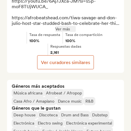
https://youtu.be/6Aj7JXca-JM?si=sSp-
moF8TUjWUCA_

https://afrobeatshead.com/tiwa-savage-and-don-
julio-host-star-studded-bash-to-celebrate-her-thi...
Ver más
Tasa de respuesta
Tasa de compartición
100%
100%
Respuestas dadas
2,161
Ver curadores similares
Géneros más aceptados
Música africana
Afrobeat / Afropop
Casa Afro / Amapiano
Dance music
R&B
Géneros que le gustan
Deep house
Discoteca
Drum and Bass
Dubstep
Electrónica
Electro swing
Electrónica experimental