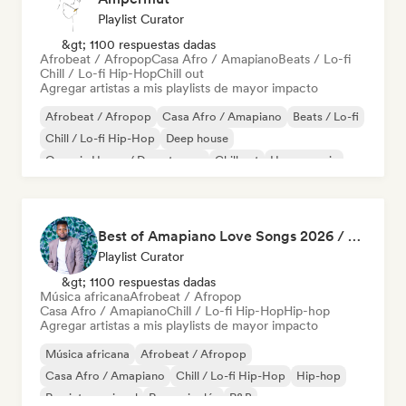
Playlist Curator
&gt; 1100 respuestas dadas
Afrobeat / Afropop
Casa Afro / Amapiano
Beats / Lo-fi
Chill / Lo-fi Hip-Hop
Chill out
Agregar artistas a mis playlists de mayor impacto
Afrobeat / Afropop
Casa Afro / Amapiano
Beats / Lo-fi
Chill / Lo-fi Hip-Hop
Deep house
Organic House / Downtempo
Chill out
House music
Best of Amapiano Love Songs 2026 / SA HipHop 2026 / Best of Afro Soul
Playlist Curator
&gt; 1100 respuestas dadas
Música africana
Afrobeat / Afropop
Casa Afro / Amapiano
Chill / Lo-fi Hip-Hop
Hip-hop
Agregar artistas a mis playlists de mayor impacto
Música africana
Afrobeat / Afropop
Casa Afro / Amapiano
Chill / Lo-fi Hip-Hop
Hip-hop
Rap internacional
Rap en inglés
R&B