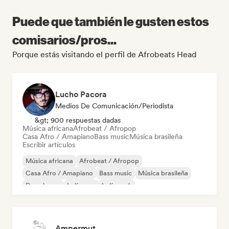
Puede que también le gusten estos
comisarios/pros...
Porque estás visitando el perfil de Afrobeats Head
Lucho Pacora
Medios De Comunicación/Periodista
&gt; 900 respuestas dadas
Música africana
Afrobeat / Afropop
Casa Afro / Amapiano
Bass music
Música brasileña
Escribir artículos
Música africana
Afrobeat / Afropop
Casa Afro / Amapiano
Bass music
Música brasileña
Deep house
Indie pop
Indie rock
Ampermut