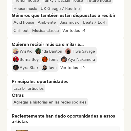
French house
Funky / Jackin House
Future house
House music
UK Garage / Bassline
Géneros que también están dispuestos a recibir
Acid house
Ambiente
Bass music
Beats / Lo-fi
Chill out
Música clásica
Ver todos +4
Quieren recibir música similar a...
WizKid
1da Banton
Tiwa Savage
Burna Boy
Tems
Aya Nakamura
Ayra Starr
Tayc
Ver todos +12
Principales oportunidades
Escribir artículos
Otras
Agregar a historias en las redes sociales
Recientemente han dado oportunidades a estos
artistas