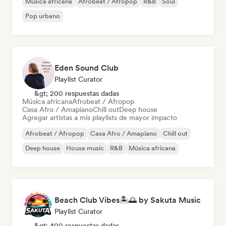
Música africana
Afrobeat / Afropop
R&B
Soul
Pop urbano
Eden Sound Club
Playlist Curator
&gt; 200 respuestas dadas
Música africana
Afrobeat / Afropop
Casa Afro / Amapiano
Chill out
Deep house
Agregar artistas a mis playlists de mayor impacto
Afrobeat / Afropop
Casa Afro / Amapiano
Chill out
Deep house
House music
R&B
Música africana
Beach Club Vibes🏝️🌅 by Sakuta Music
Playlist Curator
&gt; 400 respuestas dadas