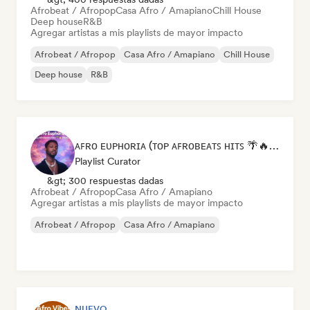
Afrobeat / Afropop
Casa Afro / Amapiano
Chill House
Deep house
R&B
Agregar artistas a mis playlists de mayor impacto
Afrobeat / Afropop
Casa Afro / Amapiano
Chill House
Deep house
R&B
ᴀꜰʀᴏ ᴇᴜᴘʜᴏʀɪᴀ (ᴛᴏᴘ ᴀꜰʀᴏʙᴇᴀᴛꜱ ʜɪᴛꜱ 🌴🔥 2026 )
Playlist Curator
&gt; 300 respuestas dadas
Afrobeat / Afropop
Casa Afro / Amapiano
Agregar artistas a mis playlists de mayor impacto
Afrobeat / Afropop
Casa Afro / Amapiano
NUEVO