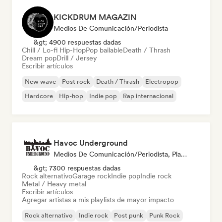
KICKDRUM MAGAZIN
Medios De Comunicación/Periodista
&gt; 4900 respuestas dadas
Chill / Lo-fi Hip-Hop
Pop bailable
Death / Thrash
Dream pop
Drill / Jersey
Escribir artículos
New wave
Post rock
Death / Thrash
Electropop
Hardcore
Hip-hop
Indie pop
Rap internacional
Havoc Underground
Medios De Comunicación/Periodista, Playlist Curator
&gt; 7300 respuestas dadas
Rock alternativo
Garage rock
Indie pop
Indie rock
Metal / Heavy metal
Escribir artículos
Agregar artistas a mis playlists de mayor impacto
Rock alternativo
Indie rock
Post punk
Punk Rock