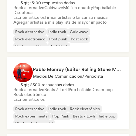
&gt; 15100 respuestas dadas
Rock alternativo
Coldwave
Música country
Pop bailable
Discoteca
Escribir artículos
Firmar artistas o lanzar su música
Agregar artistas a mis playlists de mayor impacto
Rock alternativo
Indie rock
Coldwave
Rock electrónico
Post punk
Post rock
Rock psicodélico
Punk Rock
Pablo Monroy (Editor Rolling Stone México)
Medios De Comunicación/Periodista
&gt; 2300 respuestas dadas
Rock alternativo
Beats / Lo-fi
Pop bailable
Dream pop
Rock electrónico
Escribir artículos
Rock alternativo
Indie rock
Rock electrónico
Rock experimental
Pop Punk
Beats / Lo-fi
Indie pop
Hip-hop instrumental