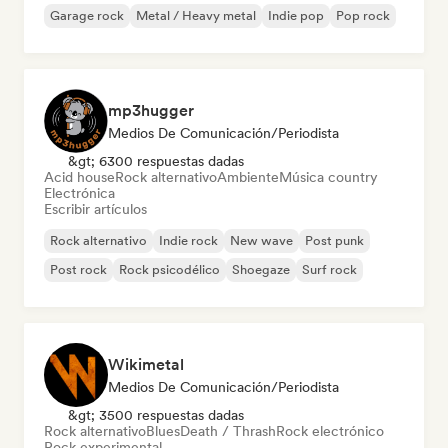
Garage rock
Metal / Heavy metal
Indie pop
Pop rock
mp3hugger
Medios De Comunicación/Periodista
&gt; 6300 respuestas dadas
Acid house
Rock alternativo
Ambiente
Música country
Electrónica
Escribir artículos
Rock alternativo
Indie rock
New wave
Post punk
Post rock
Rock psicodélico
Shoegaze
Surf rock
Wikimetal
Medios De Comunicación/Periodista
&gt; 3500 respuestas dadas
Rock alternativo
Blues
Death / Thrash
Rock electrónico
Rock experimental