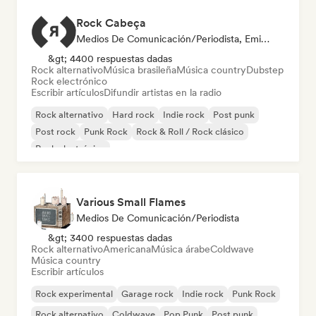
Rock Cabeça
Medios De Comunicación/Periodista, Emisoras De Radio
&gt; 4400 respuestas dadas
Rock alternativo
Música brasileña
Música country
Dubstep
Rock electrónico
Escribir artículos
Difundir artistas en la radio
Rock alternativo
Hard rock
Indie rock
Post punk
Post rock
Punk Rock
Rock & Roll / Rock clásico
Rock electrónico
Various Small Flames
Medios De Comunicación/Periodista
&gt; 3400 respuestas dadas
Rock alternativo
Americana
Música árabe
Coldwave
Música country
Escribir artículos
Rock experimental
Garage rock
Indie rock
Punk Rock
Rock alternativo
Coldwave
Pop Punk
Post punk