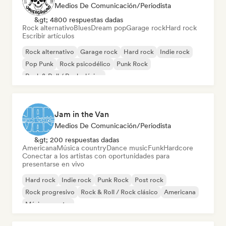
Medios De Comunicación/Periodista
&gt; 4800 respuestas dadas
Rock alternativo
Blues
Dream pop
Garage rock
Hard rock
Escribir artículos
Rock alternativo
Garage rock
Hard rock
Indie rock
Pop Punk
Rock psicodélico
Punk Rock
Rock & Roll / Rock clásico
Jam in the Van
Medios De Comunicación/Periodista
&gt; 200 respuestas dadas
Americana
Música country
Dance music
Funk
Hardcore
Conectar a los artistas con oportunidades para
presentarse en vivo
Hard rock
Indie rock
Punk Rock
Post rock
Rock progresivo
Rock & Roll / Rock clásico
Americana
Música country