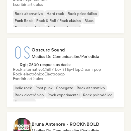
Escribir artículos
Rock alternativo
Hard rock
Rock psicodélico
Punk Rock
Rock & Roll / Rock clásico
Blues
Rock electrónico
Rock experimental
Obscure Sound
Medios De Comunicación/Periodista
&gt; 3500 respuestas dadas
Rock alternativo
Chill / Lo-fi Hip-Hop
Dream pop
Rock electrónico
Electropop
Escribir artículos
Indie rock
Post punk
Shoegaze
Rock alternativo
Rock electrónico
Rock experimental
Rock psicodélico
Dream pop
Bruna Antenore - ROCKNBOLD
Medios De Comunicación/Periodista