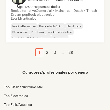
&gt; 4200 respuestas dadas
Rock alternativo
Comercial / Mainstream
Death / Thrash
Dream pop
Rock electrónico
Escribir artículos
Rock alternativo
Rock electrónico
Hard rock
New wave
Pop Punk
Rock psicodélico
Rock & Roll / Rock clásico
Shoegaze
1
2
3
...
28
Curadores/profesionales por género
Top Clásica/Instrumental
Top Electrónica
Top Folk/Acústica