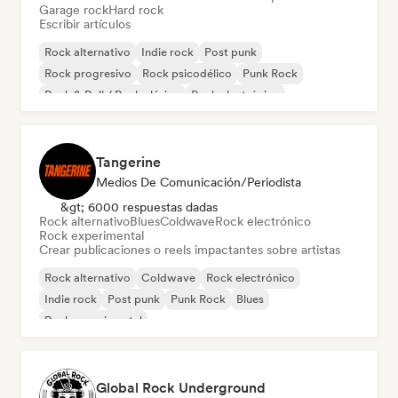
Garage rock
Hard rock
Escribir artículos
Rock alternativo
Indie rock
Post punk
Rock progresivo
Rock psicodélico
Punk Rock
Rock & Roll / Rock clásico
Rock electrónico
Tangerine
Medios De Comunicación/Periodista
&gt; 6000 respuestas dadas
Rock alternativo
Blues
Coldwave
Rock electrónico
Rock experimental
Crear publicaciones o reels impactantes sobre artistas
Rock alternativo
Coldwave
Rock electrónico
Indie rock
Post punk
Punk Rock
Blues
Rock experimental
Global Rock Underground