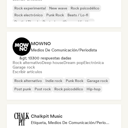
Rock experimental
New wave
Rock psicodélico
Rock electrónico
Punk Rock
Beats / Lo-fi
Death / Thrash
Deutschrap/German Hip-Hop
MOWNO
Medios De Comunicación/Periodista
&gt; 13300 respuestas dadas
Rock alternativo
Deep house
Dream pop
Electrónica
Garage rock
Escribir artículos
Rock alternativo
Indie rock
Punk Rock
Garage rock
Post punk
Post rock
Rock psicodélico
Hip-hop
Chalkpit Music
Etiqueta, Medios De Comunicación/Periodista, Playlist Curator