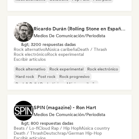
Ricardo Durán (Rolling Stone en Español-Editor-in-chief)
Medios De Comunicación/Periodista
&gt; 3200 respuestas dadas
Rock alternativo
Música caribeña
Death / Thrash
Rock electrónico
Rock experimental
Escribir artículos
Rock alternativo
Rock experimental
Rock electrónico
Hard rock
Post rock
Rock progresivo
Rock & Roll / Rock clásico
Música caribeña
SPIN (magazine) - Ron Hart
Medios De Comunicación/Periodista
&gt; 800 respuestas dadas
Beats / Lo-fi
Cloud Rap / Hip Hop
Música country
Death / Thrash
Deutschrap/German Hip-Hop
Escribir artículos