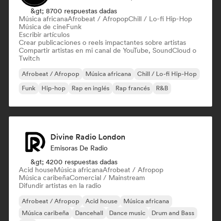
&gt; 8700 respuestas dadas
Música africana
Afrobeat / Afropop
Chill / Lo-fi Hip-Hop
Música de cine
Funk
Escribir artículos
Crear publicaciones o reels impactantes sobre artistas
Compartir artistas en mi canal de YouTube, SoundCloud o
Twitch
Afrobeat / Afropop
Música africana
Chill / Lo-fi Hip-Hop
Funk
Hip-hop
Rap en inglés
Rap francés
R&B
Divine Radio London
Emisoras De Radio
&gt; 4200 respuestas dadas
Acid house
Música africana
Afrobeat / Afropop
Música caribeña
Comercial / Mainstream
Difundir artistas en la radio
Afrobeat / Afropop
Acid house
Música africana
Música caribeña
Dancehall
Dance music
Drum and Bass