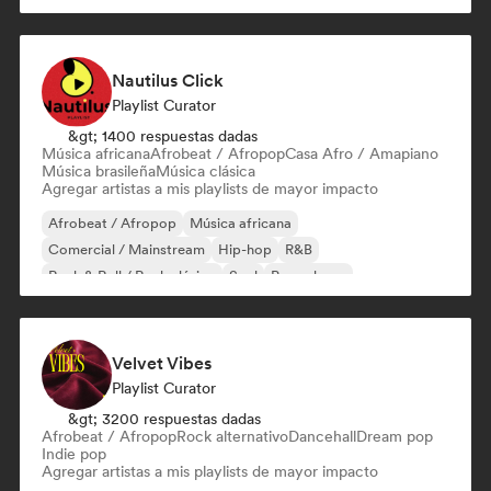
Nautilus Click
Playlist Curator
&gt; 1400 respuestas dadas
Música africana
Afrobeat / Afropop
Casa Afro / Amapiano
Música brasileña
Música clásica
Agregar artistas a mis playlists de mayor impacto
Afrobeat / Afropop
Música africana
Comercial / Mainstream
Hip-hop
R&B
Rock & Roll / Rock clásico
Soul
Pop urbano
Velvet Vibes
Playlist Curator
&gt; 3200 respuestas dadas
Afrobeat / Afropop
Rock alternativo
Dancehall
Dream pop
Indie pop
Agregar artistas a mis playlists de mayor impacto