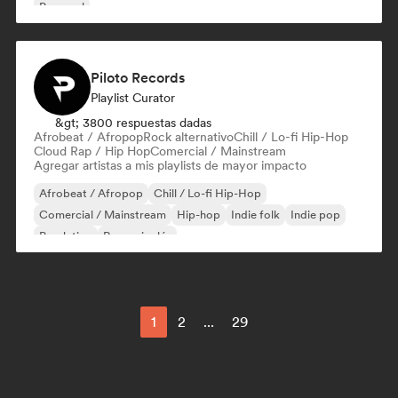
Pop soul
Piloto Records
Playlist Curator
&gt; 3800 respuestas dadas
Afrobeat / Afropop
Rock alternativo
Chill / Lo-fi Hip-Hop
Cloud Rap / Hip Hop
Comercial / Mainstream
Agregar artistas a mis playlists de mayor impacto
Afrobeat / Afropop
Chill / Lo-fi Hip-Hop
Comercial / Mainstream
Hip-hop
Indie folk
Indie pop
Pop latino
Rap en inglés
1
2
...
29