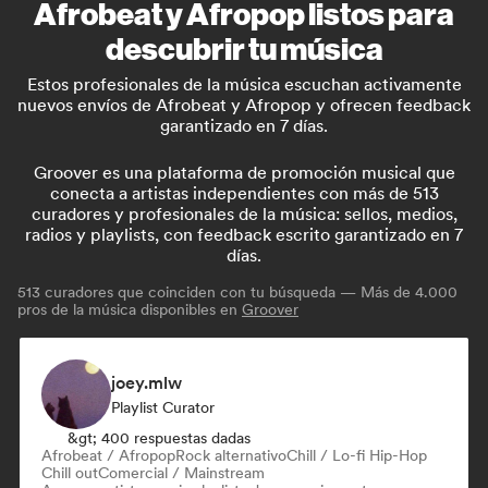
Afrobeat y Afropop listos para
descubrir tu música
Estos profesionales de la música escuchan activamente
nuevos envíos de Afrobeat y Afropop y ofrecen feedback
garantizado en 7 días.
Groover es una plataforma de promoción musical que
conecta a artistas independientes con más de 513
curadores y profesionales de la música: sellos, medios,
radios y playlists, con feedback escrito garantizado en 7
días.
513
curadores que coinciden con tu búsqueda — Más de 4.000
pros de la música disponibles en
Groover
joey.mlw
Playlist Curator
&gt; 400 respuestas dadas
Afrobeat / Afropop
Rock alternativo
Chill / Lo-fi Hip-Hop
Chill out
Comercial / Mainstream