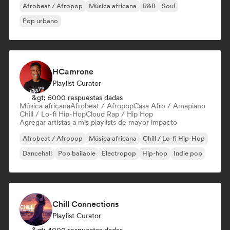
Afrobeat / Afropop
Música africana
R&B
Soul
Pop urbano
HCamrone
Playlist Curator
&gt; 5000 respuestas dadas
Música africana
Afrobeat / Afropop
Casa Afro / Amapiano
Chill / Lo-fi Hip-Hop
Cloud Rap / Hip Hop
Agregar artistas a mis playlists de mayor impacto
Afrobeat / Afropop
Música africana
Chill / Lo-fi Hip-Hop
Dancehall
Pop bailable
Electropop
Hip-hop
Indie pop
Chill Connections
Playlist Curator