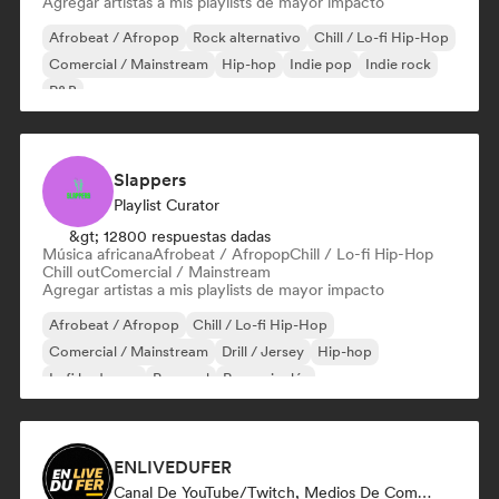
Agregar artistas a mis playlists de mayor impacto
Afrobeat / Afropop
Rock alternativo
Chill / Lo-fi Hip-Hop
Comercial / Mainstream
Hip-hop
Indie pop
Indie rock
R&B
Slappers
Playlist Curator
&gt; 12800 respuestas dadas
Música africana
Afrobeat / Afropop
Chill / Lo-fi Hip-Hop
Chill out
Comercial / Mainstream
Agregar artistas a mis playlists de mayor impacto
Afrobeat / Afropop
Chill / Lo-fi Hip-Hop
Comercial / Mainstream
Drill / Jersey
Hip-hop
Lofi bedroom
Pop soul
Rap en inglés
ENLIVEDUFER
Canal De YouTube/Twitch, Medios De Comunicación/Periodista, Social Media Influencer