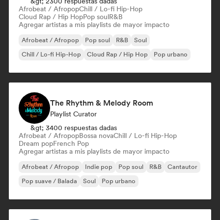
&gt; 2300 respuestas dadas
Afrobeat / Afropop
Chill / Lo-fi Hip-Hop
Cloud Rap / Hip Hop
Pop soul
R&B
Agregar artistas a mis playlists de mayor impacto
Afrobeat / Afropop
Pop soul
R&B
Soul
Chill / Lo-fi Hip-Hop
Cloud Rap / Hip Hop
Pop urbano
The Rhythm & Melody Room
Playlist Curator
&gt; 3400 respuestas dadas
Afrobeat / Afropop
Bossa nova
Chill / Lo-fi Hip-Hop
Dream pop
French Pop
Agregar artistas a mis playlists de mayor impacto
Afrobeat / Afropop
Indie pop
Pop soul
R&B
Cantautor
Pop suave / Balada
Soul
Pop urbano