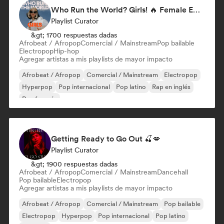
Who Run the World? Girls! 🔥 Female Empowerment Pop & Girl-Power Anthems
Playlist Curator
&gt; 1700 respuestas dadas
Afrobeat / Afropop
Comercial / Mainstream
Pop bailable
Electropop
Hip-hop
Agregar artistas a mis playlists de mayor impacto
Afrobeat / Afropop
Comercial / Mainstream
Electropop
Hyperpop
Pop internacional
Pop latino
Rap en inglés
Rap francés
Getting Ready to Go Out 🍒💋
Playlist Curator
&gt; 1900 respuestas dadas
Afrobeat / Afropop
Comercial / Mainstream
Dancehall
Pop bailable
Electropop
Agregar artistas a mis playlists de mayor impacto
Afrobeat / Afropop
Comercial / Mainstream
Pop bailable
Electropop
Hyperpop
Pop internacional
Pop latino