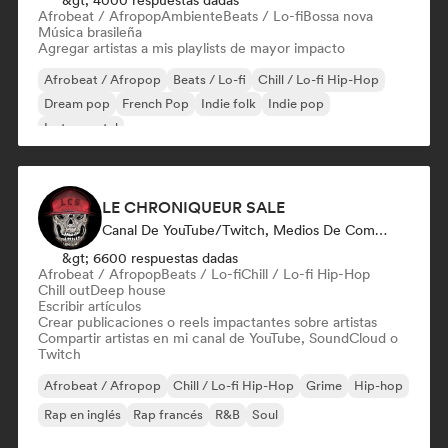
&gt; 4000 respuestas dadas
Afrobeat / Afropop
Ambiente
Beats / Lo-fi
Bossa nova
Música brasileña
Agregar artistas a mis playlists de mayor impacto
Afrobeat / Afropop
Beats / Lo-fi
Chill / Lo-fi Hip-Hop
Dream pop
French Pop
Indie folk
Indie pop
Instrumental
LE CHRONIQUEUR SALE
Canal De YouTube/Twitch, Medios De Comunicación/Periodista, Social Media Influencer
&gt; 6600 respuestas dadas
Afrobeat / Afropop
Beats / Lo-fi
Chill / Lo-fi Hip-Hop
Chill out
Deep house
Escribir artículos
Crear publicaciones o reels impactantes sobre artistas
Compartir artistas en mi canal de YouTube, SoundCloud o
Twitch
Afrobeat / Afropop
Chill / Lo-fi Hip-Hop
Grime
Hip-hop
Rap en inglés
Rap francés
R&B
Soul