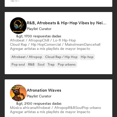
Dub
R&B, Afrobeats & Hip-Hop Vibes by Neighborhood's Vibe
Playlist Curator
&gt; 1700 respuestas dadas
Afrobeat / Afropop
Chill / Lo-fi Hip-Hop
Cloud Rap / Hip Hop
Comercial / Mainstream
Dancehall
Agregar artistas a mis playlists de mayor impacto
Afrobeat / Afropop
Cloud Rap / Hip Hop
Hip-hop
Pop soul
R&B
Soul
Trap
Pop urbano
Afronation Waves
Playlist Curator
&gt; 2100 respuestas dadas
Música africana
Afrobeat / Afropop
R&B
Soul
Pop urbano
Agregar artistas a mis playlists de mayor impacto