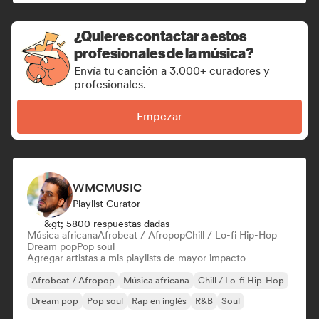
¿Quieres contactar a estos
profesionales de la música?
Envía tu canción a 3.000+ curadores y
profesionales.
Empezar
WMCMUSIC
Playlist Curator
&gt; 5800 respuestas dadas
Música africana
Afrobeat / Afropop
Chill / Lo-fi Hip-Hop
Dream pop
Pop soul
Agregar artistas a mis playlists de mayor impacto
Afrobeat / Afropop
Música africana
Chill / Lo-fi Hip-Hop
Dream pop
Pop soul
Rap en inglés
R&B
Soul