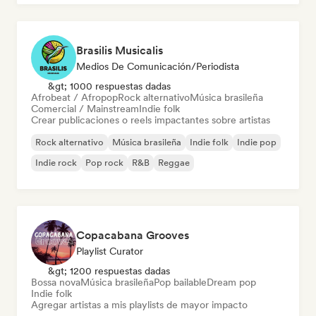
Brasilis Musicalis
Medios De Comunicación/Periodista
&gt; 1000 respuestas dadas
Afrobeat / Afropop
Rock alternativo
Música brasileña
Comercial / Mainstream
Indie folk
Crear publicaciones o reels impactantes sobre artistas
Rock alternativo
Música brasileña
Indie folk
Indie pop
Indie rock
Pop rock
R&B
Reggae
Copacabana Grooves
Playlist Curator
&gt; 1200 respuestas dadas
Bossa nova
Música brasileña
Pop bailable
Dream pop
Indie folk
Agregar artistas a mis playlists de mayor impacto