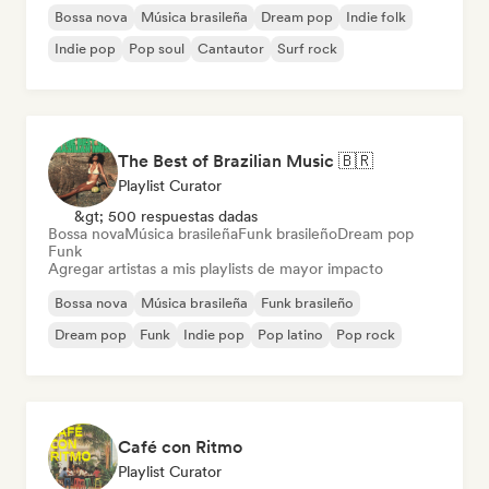
Bossa nova
Música brasileña
Dream pop
Indie folk
Indie pop
Pop soul
Cantautor
Surf rock
The Best of Brazilian Music 🇧🇷
Playlist Curator
&gt; 500 respuestas dadas
Bossa nova
Música brasileña
Funk brasileño
Dream pop
Funk
Agregar artistas a mis playlists de mayor impacto
Bossa nova
Música brasileña
Funk brasileño
Dream pop
Funk
Indie pop
Pop latino
Pop rock
Café con Ritmo
Playlist Curator