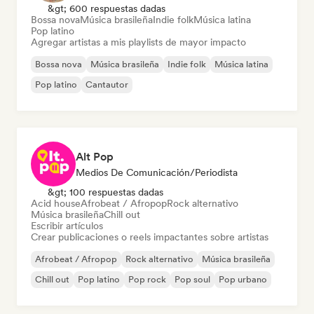
&gt; 600 respuestas dadas
Bossa nova
Música brasileña
Indie folk
Música latina
Pop latino
Agregar artistas a mis playlists de mayor impacto
Bossa nova
Música brasileña
Indie folk
Música latina
Pop latino
Cantautor
Alt Pop
Medios De Comunicación/Periodista
&gt; 100 respuestas dadas
Acid house
Afrobeat / Afropop
Rock alternativo
Música brasileña
Chill out
Escribir artículos
Crear publicaciones o reels impactantes sobre artistas
Afrobeat / Afropop
Rock alternativo
Música brasileña
Chill out
Pop latino
Pop rock
Pop soul
Pop urbano