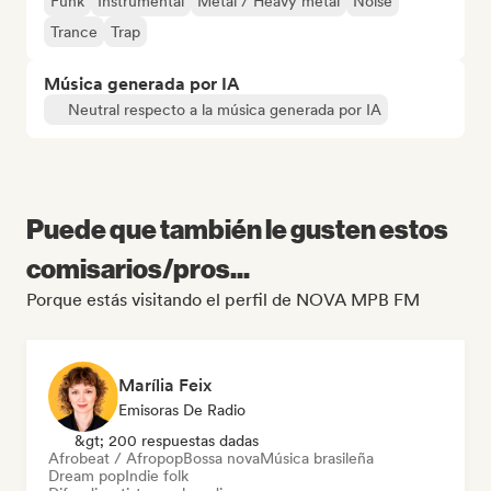
Funk
Instrumental
Metal / Heavy metal
Noise
Trance
Trap
Música generada por IA
Neutral respecto a la música generada por IA
Puede que también le gusten estos
comisarios/pros...
Porque estás visitando el perfil de NOVA MPB FM
Marília Feix
Emisoras De Radio
&gt; 200 respuestas dadas
Afrobeat / Afropop
Bossa nova
Música brasileña
Dream pop
Indie folk