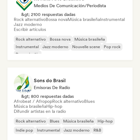
Medios De Comunicación/Periodista
&gt; 2100 respuestas dadas
Rock alternativo
Bossa nova
Música brasileña
Instrumental
Jazz moderno
Escribir artículos
Rock alternativo
Bossa nova
Música brasileña
Instrumental
Jazz moderno
Nouvelle scene
Pop rock
Rap en inglés
Sons do Brasil
Emisoras De Radio
&gt; 800 respuestas dadas
Afrobeat / Afropop
Rock alternativo
Blues
Música brasileña
Hip-hop
Difundir artistas en la radio
Rock alternativo
Blues
Música brasileña
Hip-hop
Indie pop
Instrumental
Jazz moderno
R&B