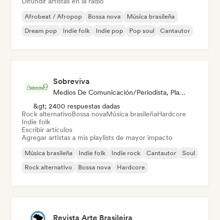
Difundir artistas en la radio
Afrobeat / Afropop
Bossa nova
Música brasileña
Dream pop
Indie folk
Indie pop
Pop soul
Cantautor
Sobreviva
Medios De Comunicación/Periodista, Playlist Curator
&gt; 2400 respuestas dadas
Rock alternativo
Bossa nova
Música brasileña
Hardcore
Indie folk
Escribir artículos
Agregar artistas a mis playlists de mayor impacto
Música brasileña
Indie folk
Indie rock
Cantautor
Soul
Rock alternativo
Bossa nova
Hardcore
Revista Arte Brasileira