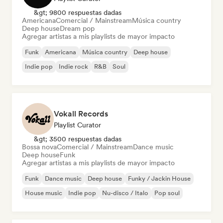
&gt; 9800 respuestas dadas
Americana
Comercial / Mainstream
Música country
Deep house
Dream pop
Agregar artistas a mis playlists de mayor impacto
Funk
Americana
Música country
Deep house
Indie pop
Indie rock
R&B
Soul
Vokall Records
Playlist Curator
&gt; 3500 respuestas dadas
Bossa nova
Comercial / Mainstream
Dance music
Deep house
Funk
Agregar artistas a mis playlists de mayor impacto
Funk
Dance music
Deep house
Funky / Jackin House
House music
Indie pop
Nu-disco / Italo
Pop soul