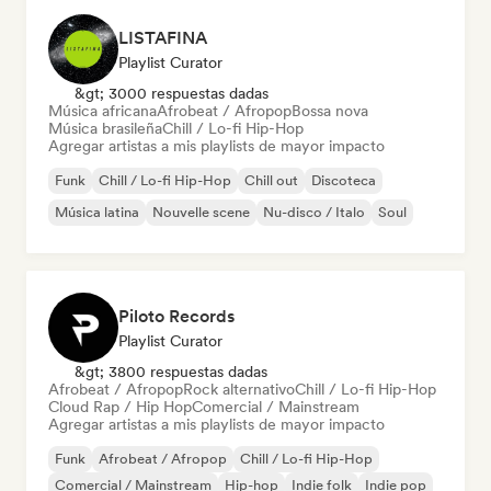
LISTAFINA
Playlist Curator
&gt; 3000 respuestas dadas
Música africana
Afrobeat / Afropop
Bossa nova
Música brasileña
Chill / Lo-fi Hip-Hop
Agregar artistas a mis playlists de mayor impacto
Funk
Chill / Lo-fi Hip-Hop
Chill out
Discoteca
Música latina
Nouvelle scene
Nu-disco / Italo
Soul
Piloto Records
Playlist Curator
&gt; 3800 respuestas dadas
Afrobeat / Afropop
Rock alternativo
Chill / Lo-fi Hip-Hop
Cloud Rap / Hip Hop
Comercial / Mainstream
Agregar artistas a mis playlists de mayor impacto
Funk
Afrobeat / Afropop
Chill / Lo-fi Hip-Hop
Comercial / Mainstream
Hip-hop
Indie folk
Indie pop