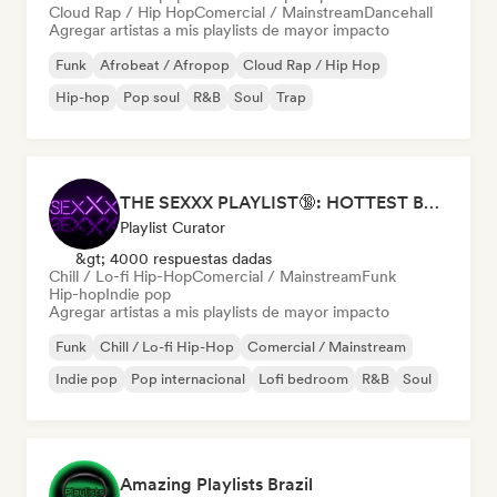
Cloud Rap / Hip Hop
Comercial / Mainstream
Dancehall
Agregar artistas a mis playlists de mayor impacto
Funk
Afrobeat / Afropop
Cloud Rap / Hip Hop
Hip-hop
Pop soul
R&B
Soul
Trap
THE SEXXX PLAYLIST🔞: HOTTEST BEDROOM SONGS | SEXUAL APPETITE 👅💦
Playlist Curator
&gt; 4000 respuestas dadas
Chill / Lo-fi Hip-Hop
Comercial / Mainstream
Funk
Hip-hop
Indie pop
Agregar artistas a mis playlists de mayor impacto
Funk
Chill / Lo-fi Hip-Hop
Comercial / Mainstream
Indie pop
Pop internacional
Lofi bedroom
R&B
Soul
Amazing Playlists Brazil