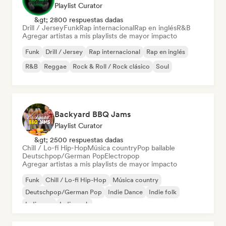
Playlist Curator
&gt; 2800 respuestas dadas
Drill / Jersey
Funk
Rap internacional
Rap en inglés
R&B
Agregar artistas a mis playlists de mayor impacto
Funk
Drill / Jersey
Rap internacional
Rap en inglés
R&B
Reggae
Rock & Roll / Rock clásico
Soul
Backyard BBQ Jams
Playlist Curator
&gt; 2500 respuestas dadas
Chill / Lo-fi Hip-Hop
Música country
Pop bailable
Deutschpop/German Pop
Electropop
Agregar artistas a mis playlists de mayor impacto
Funk
Chill / Lo-fi Hip-Hop
Música country
Deutschpop/German Pop
Indie Dance
Indie folk
Indie pop
Indie rock