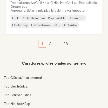
Rock alternativo
Chill / Lo-fi Hip-Hop
Chill out
Pop bailable
Dream pop
Agregar artistas a mis playlists de mayor impacto
Funk
Rock alternativo
Pop bailable
Dream pop
Electropop
Lofi bedroom
R&B
Cantautor
1
2
...
28
Curadores/profesionales por género
Top Clásica/Instrumental
Top Electrónica
Top Folk/Acústica
Top Hip-hop/Rap