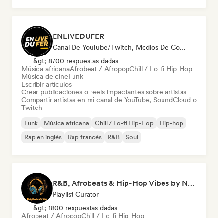
ENLIVEDUFER
Canal De YouTube/Twitch, Medios De Comunicación/Periodista, Social Media Influencer
&gt; 8700 respuestas dadas
Música africana
Afrobeat / Afropop
Chill / Lo-fi Hip-Hop
Música de cine
Funk
Escribir artículos
Crear publicaciones o reels impactantes sobre artistas
Compartir artistas en mi canal de YouTube, SoundCloud o
Twitch
Funk
Música africana
Chill / Lo-fi Hip-Hop
Hip-hop
Rap en inglés
Rap francés
R&B
Soul
R&B, Afrobeats & Hip-Hop Vibes by Neighborhood's Vibe
Playlist Curator
&gt; 1800 respuestas dadas
Afrobeat / Afropop
Chill / Lo-fi Hip-Hop