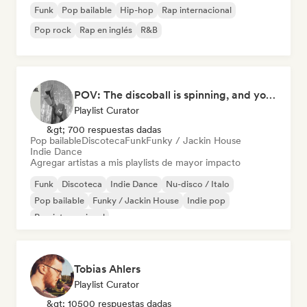
Funk
Pop bailable
Hip-hop
Rap internacional
Pop rock
Rap en inglés
R&B
POV: The discoball is spinning, and you’re the star
Playlist Curator
&gt; 700 respuestas dadas
Pop bailable
Discoteca
Funk
Funky / Jackin House
Indie Dance
Agregar artistas a mis playlists de mayor impacto
Funk
Discoteca
Indie Dance
Nu-disco / Italo
Pop bailable
Funky / Jackin House
Indie pop
Pop internacional
Tobias Ahlers
Playlist Curator
&gt; 10500 respuestas dadas