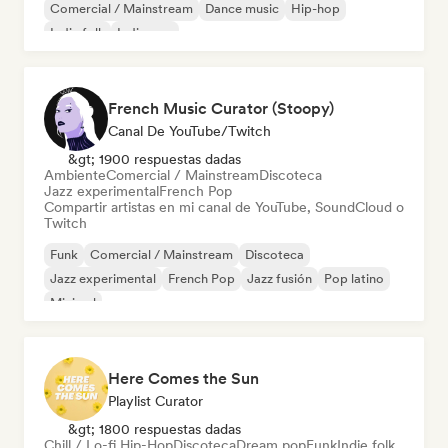
Comercial / Mainstream
Dance music
Hip-hop
Indie folk
Indie pop
French Music Curator (Stoopy)
Canal De YouTube/Twitch
&gt; 1900 respuestas dadas
Ambiente
Comercial / Mainstream
Discoteca
Jazz experimental
French Pop
Compartir artistas en mi canal de YouTube, SoundCloud o
Twitch
Funk
Comercial / Mainstream
Discoteca
Jazz experimental
French Pop
Jazz fusión
Pop latino
Minimal
Here Comes the Sun
Playlist Curator
&gt; 1800 respuestas dadas
Chill / Lo-fi Hip-Hop
Discoteca
Dream pop
Funk
Indie folk