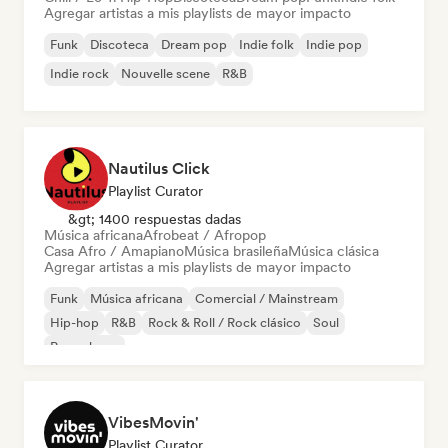
Agregar artistas a mis playlists de mayor impacto
Funk
Discoteca
Dream pop
Indie folk
Indie pop
Indie rock
Nouvelle scene
R&B
Nautilus Click
Playlist Curator
&gt; 1400 respuestas dadas
Música africana
Afrobeat / Afropop
Casa Afro / Amapiano
Música brasileña
Música clásica
Agregar artistas a mis playlists de mayor impacto
Funk
Música africana
Comercial / Mainstream
Hip-hop
R&B
Rock & Roll / Rock clásico
Soul
Pop urbano
VibesMovin'
Playlist Curator