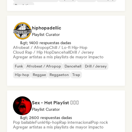
Pop latino
hiphopadellic
Playlist Curator
&gt; 1400 respuestas dadas
Afrobeat / Afropop
Chill / Lo-fi Hip-Hop
Cloud Rap / Hip Hop
Dancehall
Drill / Jersey
Agregar artistas a mis playlists de mayor impacto
Funk
Afrobeat / Afropop
Dancehall
Drill / Jersey
Hip-hop
Reggae
Reggaeton
Trap
Sex - Hot Playlist ❤️‍🔥🔞
Playlist Curator
&gt; 2600 respuestas dadas
Pop bailable
Funk
Hip-hop
Rap internacional
Pop rock
Agregar artistas a mis playlists de mayor impacto