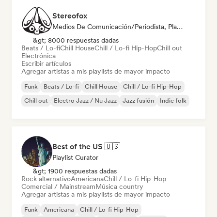
Stereofox
Medios De Comunicación/Periodista, Playlist Curator
&gt; 8000 respuestas dadas
Beats / Lo-fi
Chill House
Chill / Lo-fi Hip-Hop
Chill out
Electrónica
Escribir artículos
Agregar artistas a mis playlists de mayor impacto
Funk
Beats / Lo-fi
Chill House
Chill / Lo-fi Hip-Hop
Chill out
Electro Jazz / Nu Jazz
Jazz fusión
Indie folk
Best of the US 🇺🇸
Playlist Curator
&gt; 1900 respuestas dadas
Rock alternativo
Americana
Chill / Lo-fi Hip-Hop
Comercial / Mainstream
Música country
Agregar artistas a mis playlists de mayor impacto
Funk
Americana
Chill / Lo-fi Hip-Hop