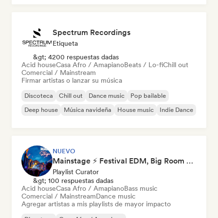
Spectrum Recordings
Etiqueta
&gt; 4200 respuestas dadas
Acid house
Casa Afro / Amapiano
Beats / Lo-fi
Chill out
Comercial / Mainstream
Firmar artistas o lanzar su música
Discoteca
Chill out
Dance music
Pop bailable
Deep house
Música navideña
House music
Indie Dance
NUEVO
Mainstage ⚡ Festival EDM, Big Room & House Anthems
Playlist Curator
&gt; 100 respuestas dadas
Acid house
Casa Afro / Amapiano
Bass music
Comercial / Mainstream
Dance music
Agregar artistas a mis playlists de mayor impacto