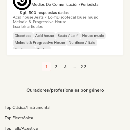
Medios De Comunicación/Periodista
&gt; 500 respuestas dadas
Acid house
Beats / Lo-fi
Discoteca
House music
Melodic & Progressive House
Escribir artículos
Discoteca
Acid house
Beats / Lo-fi
House music
Melodic & Progressive House
Nu-disco / Italo
Synthwave
Techno
1
2
3
...
22
Curadores/profesionales por género
Top Clásica/Instrumental
Top Electrónica
Top Folk/Acústica