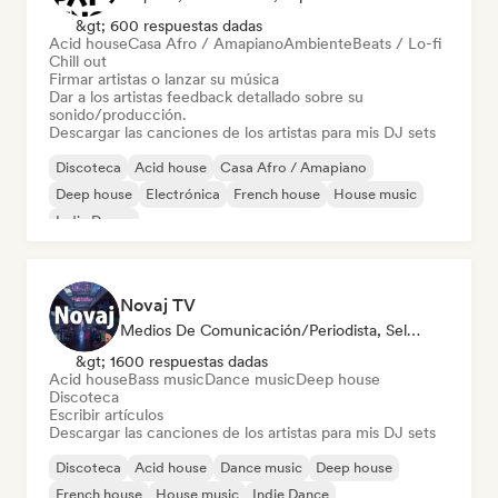
&gt; 600 respuestas dadas
Acid house
Casa Afro / Amapiano
Ambiente
Beats / Lo-fi
Chill out
Firmar artistas o lanzar su música
Dar a los artistas feedback detallado sobre su
sonido/producción.
Descargar las canciones de los artistas para mis DJ sets
Discoteca
Acid house
Casa Afro / Amapiano
Deep house
Electrónica
French house
House music
Indie Dance
Novaj TV
Medios De Comunicación/Periodista, Selected DJ
&gt; 1600 respuestas dadas
Acid house
Bass music
Dance music
Deep house
Discoteca
Escribir artículos
Descargar las canciones de los artistas para mis DJ sets
Discoteca
Acid house
Dance music
Deep house
French house
House music
Indie Dance