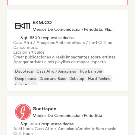
EKM.CO
Medios De Comunicación/Periodista, Playlist Curator
&gt; 5500 respuestas dadas
Casa Afro / Amapiano
Ambiente
Beats / Lo-fi
Chill out
Dance music
Escribir artículos
Crear publicaciones o reels impactantes sobre artistas
Agregar artistas a mis playlists de mayor impacto
Discoteca
Casa Afro / Amapiano
Pop bailable
Deep house
Drum and Bass
Dubstep
Hard Techno
Indie Dance
Guettapen
Medios De Comunicación/Periodista
&gt; 3500 respuestas dadas
Acid house
Casa Afro / Amapiano
Ambiente
Bass music
Chill House