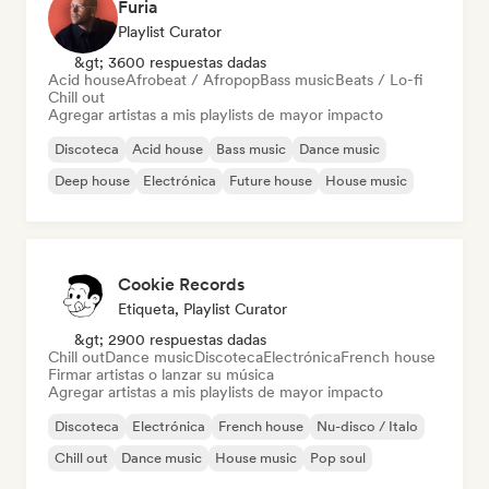
Furia
Playlist Curator
&gt; 3600 respuestas dadas
Acid house
Afrobeat / Afropop
Bass music
Beats / Lo-fi
Chill out
Agregar artistas a mis playlists de mayor impacto
Discoteca
Acid house
Bass music
Dance music
Deep house
Electrónica
Future house
House music
Cookie Records
Etiqueta, Playlist Curator
&gt; 2900 respuestas dadas
Chill out
Dance music
Discoteca
Electrónica
French house
Firmar artistas o lanzar su música
Agregar artistas a mis playlists de mayor impacto
Discoteca
Electrónica
French house
Nu-disco / Italo
Chill out
Dance music
House music
Pop soul