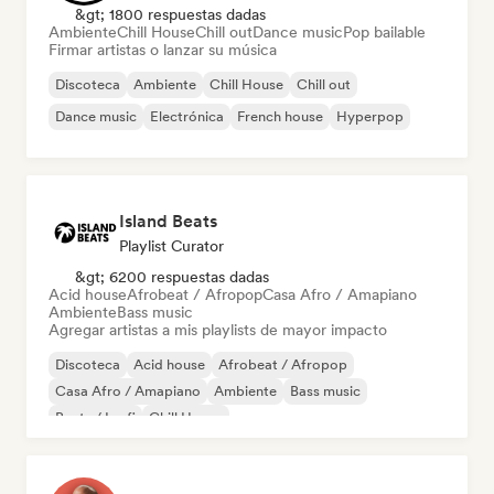
&gt; 1800 respuestas dadas
Ambiente
Chill House
Chill out
Dance music
Pop bailable
Firmar artistas o lanzar su música
Discoteca
Ambiente
Chill House
Chill out
Dance music
Electrónica
French house
Hyperpop
Island Beats
Playlist Curator
&gt; 6200 respuestas dadas
Acid house
Afrobeat / Afropop
Casa Afro / Amapiano
Ambiente
Bass music
Agregar artistas a mis playlists de mayor impacto
Discoteca
Acid house
Afrobeat / Afropop
Casa Afro / Amapiano
Ambiente
Bass music
Beats / Lo-fi
Chill House