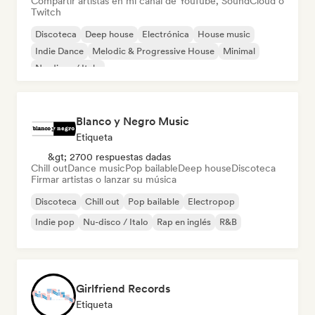
Compartir artistas en mi canal de YouTube, SoundCloud o
Twitch
Discoteca
Deep house
Electrónica
House music
Indie Dance
Melodic & Progressive House
Minimal
Nu-disco / Italo
Blanco y Negro Music
Etiqueta
&gt; 2700 respuestas dadas
Chill out
Dance music
Pop bailable
Deep house
Discoteca
Firmar artistas o lanzar su música
Discoteca
Chill out
Pop bailable
Electropop
Indie pop
Nu-disco / Italo
Rap en inglés
R&B
Girlfriend Records
Etiqueta