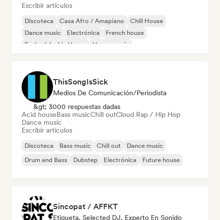
Escribir artículos
Discoteca
Casa Afro / Amapiano
Chill House
Dance music
Electrónica
French house
Funky / Jackin House
House music
ThisSongIsSick
Medios De Comunicación/Periodista
&gt; 3000 respuestas dadas
Acid house
Bass music
Chill out
Cloud Rap / Hip Hop
Dance music
Escribir artículos
Discoteca
Bass music
Chill out
Dance music
Drum and Bass
Dubstep
Electrónica
Future house
Sincopat / AFFKT
Etiqueta, Selected DJ, Experto En Sonido