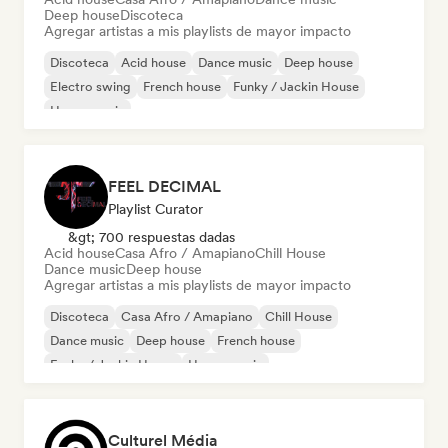
Deep house
Discoteca
Agregar artistas a mis playlists de mayor impacto
Discoteca
Acid house
Dance music
Deep house
Electro swing
French house
Funky / Jackin House
House music
FEEL DECIMAL
Playlist Curator
&gt; 700 respuestas dadas
Acid house
Casa Afro / Amapiano
Chill House
Dance music
Deep house
Agregar artistas a mis playlists de mayor impacto
Discoteca
Casa Afro / Amapiano
Chill House
Dance music
Deep house
French house
Funky / Jackin House
House music
Culturel Média