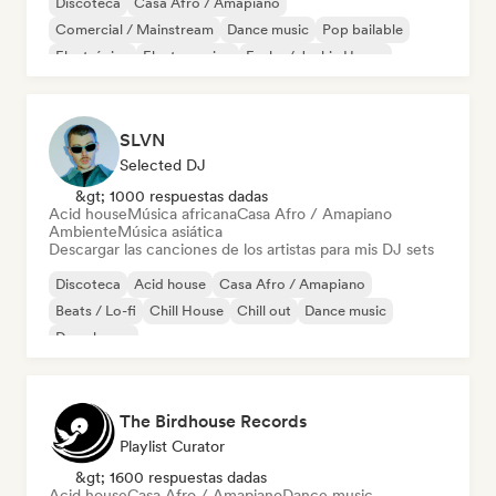
Discoteca
Casa Afro / Amapiano
Comercial / Mainstream
Dance music
Pop bailable
Electrónica
Electro swing
Funky / Jackin House
SLVN
Selected DJ
&gt; 1000 respuestas dadas
Acid house
Música africana
Casa Afro / Amapiano
Ambiente
Música asiática
Descargar las canciones de los artistas para mis DJ sets
Discoteca
Acid house
Casa Afro / Amapiano
Beats / Lo-fi
Chill House
Chill out
Dance music
Deep house
The Birdhouse Records
Playlist Curator
&gt; 1600 respuestas dadas
Acid house
Casa Afro / Amapiano
Dance music