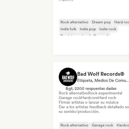
Rock alternativo
Dream pop
Hard ro
Indie folk
Indie pop
Indie rock
Pop internacional
Pop rock
Bad Wolf Records®
Etiqueta, Medios De Comunicación/Periodista, Expert
&gt; 2200 respuestas dadas
Rock alternativo
Rock experimental
Garage rock
Hardcore
Hard rock
Firmar artistas o lanzar su música
Dar a los artistas feedback detallado s
su sonido/producción.
Rock alternativo
Garage rock
Hardco