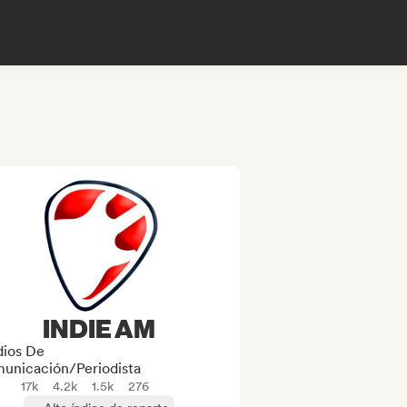
INDIE AM
ios De
unicación/Periodista
17k
4.2k
1.5k
276