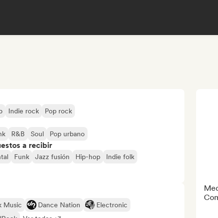
p
Indie rock
Pop rock
nk
R&B
Soul
Pop urbano
stos a recibir
tal
Funk
Jazz fusión
Hip-hop
Indie folk
Med
Com
k Music
Dance Nation
Electronic