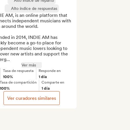
Alto índice de reparto
Alto índice de respuestas
E AM, is an online platform that 
nects independent musicians with 
 around the world. 

nded in 2014, INDIE AM has 
kly become a go-to place for 
pendent music lovers looking to 
over new artists and support the 
rg...
Ver más
Tasa de respuesta
Responde en
100%
1 día
Tasa de compartición
Comparte en
100%
1 día
Ver curadores similares