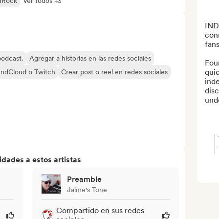
dRock
Ver todos +3
INDI
con
fans
 podcast.
Agregar a historias en las redes sociales
Fou
quic
undCloud o Twitch
Crear post o reel en redes sociales
inde
disc
unde
dades a estos artistas
Preamble
Jaime's Tone
Compartido en sus redes