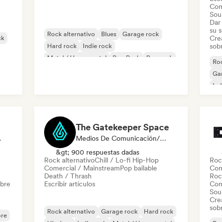
Com
Sou
Dar 
su 
Rock alternativo
Blues
Garage rock
ck
Cre
Hard rock
Indie rock
sobr
Metal / Heavy metal
Pop Punk
Pop rock
Roc
Ga
Ind
The Gatekeeper Space
o En Sonido
Medios De Comunicación/Periodista
&gt; 900 respuestas dadas
Rock alternativo
Chill / Lo-fi Hip-Hop
Roc
Comercial / Mainstream
Pop bailable
Com
Death / Thrash
Roc
obre
Escribir artículos
Com
Sou
Cre
sobr
Rock alternativo
Garage rock
Hard rock
re