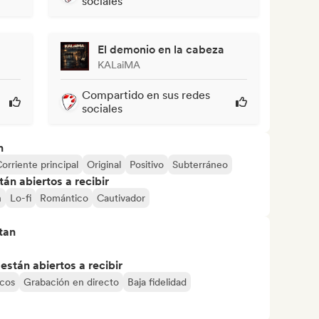
sociales
El demonio en la cabeza
KALaiMA
Compartido en sus redes
sociales
n
orriente principal
Original
Positivo
Subterráneo
án abiertos a recibir
n
Lo-fi
Romántico
Cautivador
tan
stán abiertos a recibir
icos
Grabación en directo
Baja fidelidad