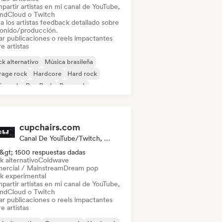
partir artistas en mi canal de YouTube,
ndCloud o Twitch
a los artistas feedback detallado sobre
sonido/producción.
ar publicaciones o reels impactantes
e artistas
k alternativo
Música brasileña
rage rock
Hardcore
Hard rock
ie rock
Pop Punk
Pop rock
cupchairs.com
Canal De YouTube/Twitch, Medios De Comunicación/Periodista
&gt; 1500 respuestas dadas
k alternativo
Coldwave
ercial / Mainstream
Dream pop
k experimental
partir artistas en mi canal de YouTube,
ndCloud o Twitch
ar publicaciones o reels impactantes
e artistas