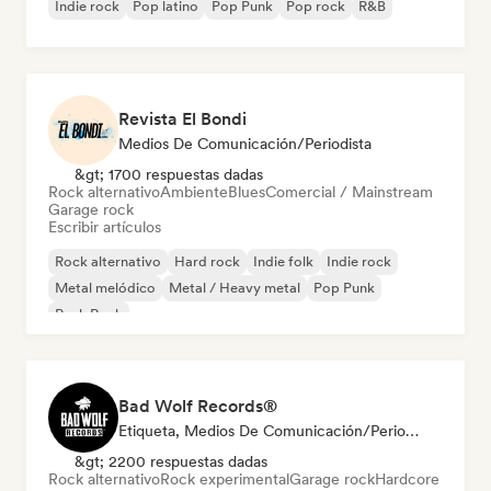
Indie rock
Pop latino
Pop Punk
Pop rock
R&B
Revista El Bondi
Medios De Comunicación/Periodista
&gt; 1700 respuestas dadas
Rock alternativo
Ambiente
Blues
Comercial / Mainstream
Garage rock
Escribir artículos
Rock alternativo
Hard rock
Indie folk
Indie rock
Metal melódico
Metal / Heavy metal
Pop Punk
Punk Rock
Bad Wolf Records®
Etiqueta, Medios De Comunicación/Periodista, Experto En Sonido
&gt; 2200 respuestas dadas
Rock alternativo
Rock experimental
Garage rock
Hardcore