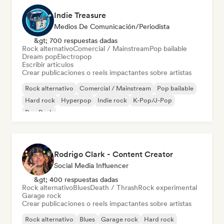
Indie Treasure
Medios De Comunicación/Periodista
&gt; 700 respuestas dadas
Rock alternativo
Comercial / Mainstream
Pop bailable
Dream pop
Electropop
Escribir artículos
Crear publicaciones o reels impactantes sobre artistas
Rock alternativo
Comercial / Mainstream
Pop bailable
Hard rock
Hyperpop
Indie rock
K-Pop/J-Pop
Pop Punk
Rodrigo Clark - Content Creator
Social Media Influencer
&gt; 400 respuestas dadas
Rock alternativo
Blues
Death / Thrash
Rock experimental
Garage rock
Crear publicaciones o reels impactantes sobre artistas
Rock alternativo
Blues
Garage rock
Hard rock