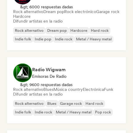
&gt; 6000 respuestas dadas
Rock alternativo
Dream pop
Rock electrónico
Garage rock
Hardcore
Difundir artistas en la radio
Rock alternativo
Dream pop
Hardcore
Hard rock
Indie folk
Indie pop
Indie rock
Metal / Heavy metal
Radio Wigwam
Emisoras De Radio
&gt; 9600 respuestas dadas
Rock alternativo
Blues
Música country
Electrónica
Funk
Difundir artistas en la radio
Rock alternativo
Blues
Garage rock
Hard rock
Indie folk
Indie rock
Metal / Heavy metal
Pop rock