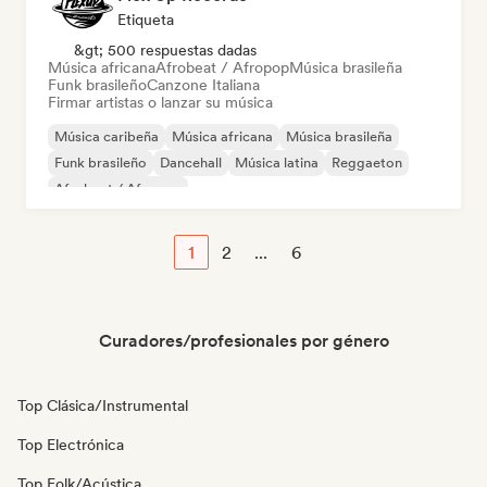
Etiqueta
&gt; 500 respuestas dadas
Música africana
Afrobeat / Afropop
Música brasileña
Funk brasileño
Canzone Italiana
Firmar artistas o lanzar su música
Música caribeña
Música africana
Música brasileña
Funk brasileño
Dancehall
Música latina
Reggaeton
Afrobeat / Afropop
1
2
...
6
Curadores/profesionales por género
Top Clásica/Instrumental
Top Electrónica
Top Folk/Acústica