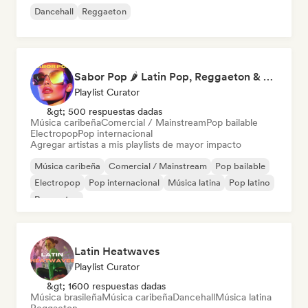
Dancehall
Reggaeton
Sabor Pop 🌶️ Latin Pop, Reggaeton & Latin Club Hits
Playlist Curator
&gt; 500 respuestas dadas
Música caribeña
Comercial / Mainstream
Pop bailable
Electropop
Pop internacional
Agregar artistas a mis playlists de mayor impacto
Música caribeña
Comercial / Mainstream
Pop bailable
Electropop
Pop internacional
Música latina
Pop latino
Reggaeton
Latin Heatwaves
Playlist Curator
&gt; 1600 respuestas dadas
Música brasileña
Música caribeña
Dancehall
Música latina