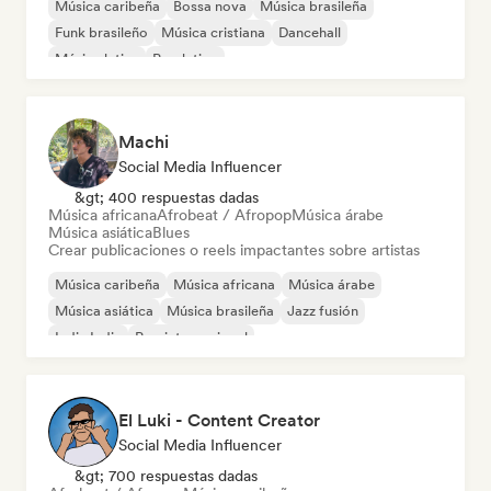
Música caribeña
Bossa nova
Música brasileña
Funk brasileño
Música cristiana
Dancehall
Música latina
Pop latino
Machi
Social Media Influencer
&gt; 400 respuestas dadas
Música africana
Afrobeat / Afropop
Música árabe
Música asiática
Blues
Crear publicaciones o reels impactantes sobre artistas
Música caribeña
Música africana
Música árabe
Música asiática
Música brasileña
Jazz fusión
Indie India
Pop internacional
El Luki - Content Creator
Social Media Influencer
&gt; 700 respuestas dadas