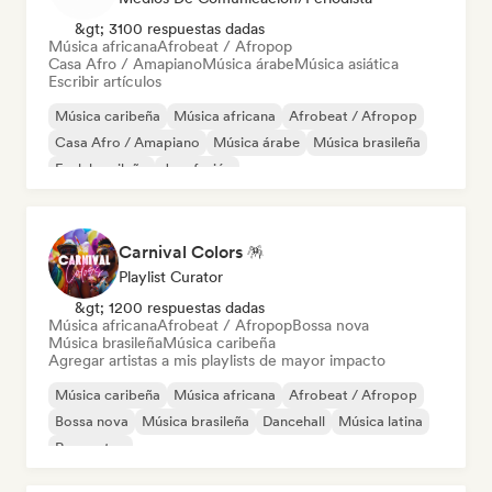
&gt; 3100 respuestas dadas
Música africana
Afrobeat / Afropop
Casa Afro / Amapiano
Música árabe
Música asiática
Escribir artículos
Música caribeña
Música africana
Afrobeat / Afropop
Casa Afro / Amapiano
Música árabe
Música brasileña
Funk brasileño
Jazz fusión
Carnival Colors 🪅
Playlist Curator
&gt; 1200 respuestas dadas
Música africana
Afrobeat / Afropop
Bossa nova
Música brasileña
Música caribeña
Agregar artistas a mis playlists de mayor impacto
Música caribeña
Música africana
Afrobeat / Afropop
Bossa nova
Música brasileña
Dancehall
Música latina
Reggaeton