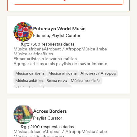
Putumayo World Music
Etiqueta, Playlist Curator
&gt; 7300 respuestas dadas
Música africana
Afrobeat / Afropop
Música árabe
Música asiática
Blues
Firmar artistas o lanzar su música
Agregar artistas a mis playlists de mayor impacto
Música caribeña
Música africana
Afrobeat / Afropop
Música asiática
Bossa nova
Música brasileña
Música latina
Nouvelle scene
Across Borders
Playlist Curator
&gt; 2100 respuestas dadas
Música africana
Afrobeat / Afropop
Música árabe
Música asiática
Bossa nova