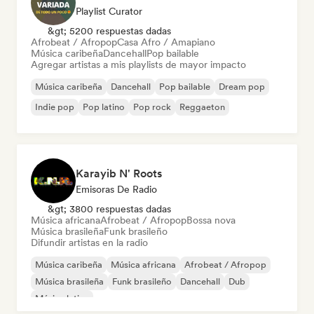
Playlist Curator
&gt; 5200 respuestas dadas
Afrobeat / Afropop
Casa Afro / Amapiano
Música caribeña
Dancehall
Pop bailable
Agregar artistas a mis playlists de mayor impacto
Música caribeña
Dancehall
Pop bailable
Dream pop
Indie pop
Pop latino
Pop rock
Reggaeton
Karayib N' Roots
Emisoras De Radio
&gt; 3800 respuestas dadas
Música africana
Afrobeat / Afropop
Bossa nova
Música brasileña
Funk brasileño
Difundir artistas en la radio
Música caribeña
Música africana
Afrobeat / Afropop
Música brasileña
Funk brasileño
Dancehall
Dub
Música latina