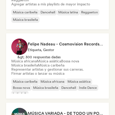
Reggaeton
Agregar artistas a mis playlists de mayor impacto
Música caribeña
Dancehall
Música latina
Reggaeton
Música brasileña
Felipe Nadeau - Cosmovision Records & Ritmos del Sur
Etiqueta, Gestor
&gt; 300 respuestas dadas
Música africana
Música asiática
Bossa nova
Música brasileña
Música caribeña
Representar artistas y gestionar sus carreras.
Firmar artistas o lanzar su música
Música caribeña
Música africana
Música asiática
Bossa nova
Música brasileña
Dancehall
Indie Dance
Indie folk
MÚSICA VARIADA - DE TODO UN POCO