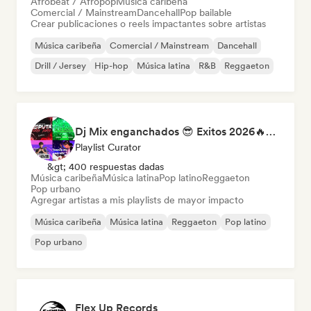
Afrobeat / Afropop
Música caribeña
Comercial / Mainstream
Dancehall
Pop bailable
Crear publicaciones o reels impactantes sobre artistas
Música caribeña
Comercial / Mainstream
Dancehall
Drill / Jersey
Hip-hop
Música latina
R&B
Reggaeton
Dj Mix enganchados 😎 Exitos 2026🔥🔥🫦
Playlist Curator
&gt; 400 respuestas dadas
Música caribeña
Música latina
Pop latino
Reggaeton
Pop urbano
Agregar artistas a mis playlists de mayor impacto
Música caribeña
Música latina
Reggaeton
Pop latino
Pop urbano
Flex Up Records