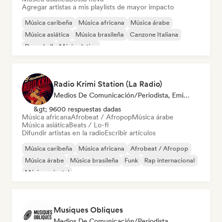
Agregar artistas a mis playlists de mayor impacto
Música caribeña
Música africana
Música árabe
Música asiática
Música brasileña
Canzone Italiana
Dancehall
Música latina
Radio Krimi Station (La Radio)
Medios De Comunicación/Periodista, Emisoras De Radio
&gt; 9600 respuestas dadas
Música africana
Afrobeat / Afropop
Música árabe
Música asiática
Beats / Lo-fi
Difundir artistas en la radio
Escribir artículos
Música caribeña
Música africana
Afrobeat / Afropop
Música árabe
Música brasileña
Funk
Rap internacional
Música oriental
Musiques Obliques
Medios De Comunicación/Periodista