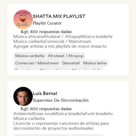
SHATTA MIX PLAYLIST
Playlist Curator
&gt; 400 respuestas dadas
Música africana
Afrobeat / Afropop
Música brasileña
Música caribeña
Comercial / Mainstream
Agregar artistas a mis playlists de mayor impacto
Música caribeña
Afrobeat / Afropop
Comercial / Mainstream
Dancehall
Música latina
Pop urbano
Música africana
Música brasileña
Luis Bernal
Supervisor De Sincronización
&gt; 600 respuestas dadas
Ambiente
Bossa nova
Música brasileña
Funk brasileño
Música caribeña
Licenciar o representar canciones de artistas para
sincronización de proyectos audiovisuales