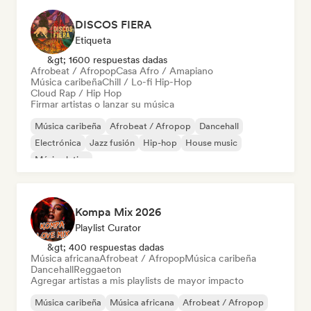
DISCOS FIERA
Etiqueta
&gt; 1600 respuestas dadas
Afrobeat / Afropop
Casa Afro / Amapiano
Música caribeña
Chill / Lo-fi Hip-Hop
Cloud Rap / Hip Hop
Firmar artistas o lanzar su música
Música caribeña
Afrobeat / Afropop
Dancehall
Electrónica
Jazz fusión
Hip-hop
House music
Música latina
Kompa Mix 2026
Playlist Curator
&gt; 400 respuestas dadas
Música africana
Afrobeat / Afropop
Música caribeña
Dancehall
Reggaeton
Agregar artistas a mis playlists de mayor impacto
Música caribeña
Música africana
Afrobeat / Afropop