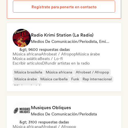
Regístrate para ponerte en contacto
Radio Krimi Station (La Radio)
Medios De Comunicación/Periodista, Emisoras De Radio
&gt; 9600 respuestas dadas
Música africana
Afrobeat / Afropop
Música árabe
Música asiática
Beats / Lo-fi
Escribir artículos
Difundir artistas en la radio
Música brasileña
Música africana
Afrobeat / Afropop
Música árabe
Música caribeña
Funk
Rap internacional
Música oriental
Musiques Obliques
Medios De Comunicación/Periodista
&gt; 3100 respuestas dadas
Música africana
Afrobeat / Afropop