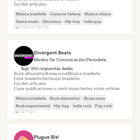
Escribir artículos
Música brasileña
Canzone Italiana
Música clásica
Dance music
Discoteca
Hip-hop
Indie pop
Pop internacional
Divergent Beats
Medios De Comunicación/Periodista
&gt; 100 respuestas dadas
Rock alternativo
Bossa nova
Música brasileña
Funk brasileño
Sertanejo brasileño
Escribir artículos
Crear publicaciones o reels impactantes sobre artistas
Música brasileña
Rock alternativo
Bossa nova
Rock experimental
Hip-hop
Indie rock
Pop rock
Post rock
Plugue Bis!