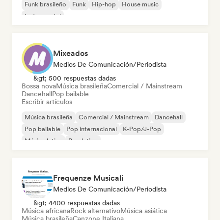
Funk brasileño
Funk
Hip-hop
House music
Instrumental
Mixeados
Medios De Comunicación/Periodista
&gt; 500 respuestas dadas
Bossa nova
Música brasileña
Comercial / Mainstream
Dancehall
Pop bailable
Escribir artículos
Música brasileña
Comercial / Mainstream
Dancehall
Pop bailable
Pop internacional
K-Pop/J-Pop
Música latina
Pop latino
Frequenze Musicali
Medios De Comunicación/Periodista
&gt; 4400 respuestas dadas
Música africana
Rock alternativo
Música asiática
Música brasileña
Canzone Italiana