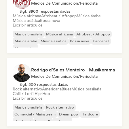
Medios De Comunicación/Periodista
&gt; 3900 respuestas dadas
Música africana
Afrobeat / Afropop
Música árabe
Música asiática
Bossa nova
Escribir artículos
Música brasileña
Música africana
Afrobeat / Afropop
Música árabe
Música asiática
Bossa nova
Dancehall
Música latina
Rodrigo d'Sales Monteiro - Musikorama
Medios De Comunicación/Periodista
&gt; 500 respuestas dadas
Rock alternativo
Americana
Blues
Música brasileña
Chill / Lo-fi Hip-Hop
Escribir artículos
Música brasileña
Rock alternativo
Comercial / Mainstream
Dream pop
Hardcore
Hard rock
Indie folk
Indie pop