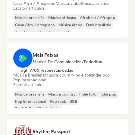
Casa Afro / Amapiano
Música árabe
Música asiática
Escribir artículos
Música brasileña
Música africana
Afrobeat / Afropop
Casa Afro / Amapiano
Música árabe
Funk brasileño
Jazz fusión
Rap internacional
Mais Faixas
Medios De Comunicación/Periodista
&gt; 7700 respuestas dadas
Música brasileña
Música country
Indie folk
Indie pop
Pop internacional
Escribir artículos
Música brasileña
Música country
Indie folk
Indie pop
Pop internacional
Pop rock
R&B
Rock & Roll / Rock clásico
Rhythm Passport