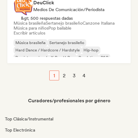
DeuClick
Medios De Comunicación/Periodista
&gt; 500 respuestas dadas
Música brasileña
Sertanejo brasileño
Canzone Italiana
Música para niños
Pop bailable
Escribir artículos
Música brasileña
Sertanejo brasileño
Hard Dance / Hardcore / Hardstyle
Hip-hop
Pop internacional
K-Pop/J-Pop
Pop latino
R&B
1
2
3
4
Curadores/profesionales por género
Top Clásica/Instrumental
Top Electrónica