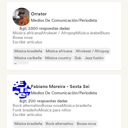
Orrator
Medios De Comunicación/Periodista
&gt; 2300 respuestas dadas
Música africana
Afrobeat / Afropop
Música árabe
Blues
Bossa nova
Escribir artículos
Música brasileña
Música africana
Afrobeat / Afropop
Música caribeña
Música country
Dub
Jazz fusión
Reggae
Fabiano Moreira - Sexta Sei
Medios De Comunicación/Periodista
&gt; 200 respuestas dadas
Rock alternativo
Bossa nova
Música brasileña
Funk brasileño
Música para niños
Escribir artículos
Música brasileña
Rock alternativo
Bossa nova