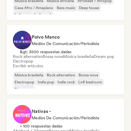
Música brasileña
Música africana
Afrobeat / Afropop
Casa Afro / Amapiano
Bass music
Deep house
Indie pop
Indie rock
Polvo Manco
Medios De Comunicación/Periodista
&gt; 3500 respuestas dadas
Rock alternativo
Bossa nova
Música brasileña
Dream pop
Electropop
Escribir artículos
Música brasileña
Rock alternativo
Bossa nova
Electropop
Indie pop
Indie rock
Lofi bedroom
New wave
Nativas -
Medios De Comunicación/Periodista
< 100 respuestas dadas
Afrobeat / Afropop
Bossa nova
Música brasileña