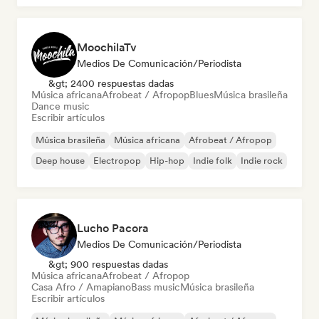
MoochilaTv
Medios De Comunicación/Periodista
&gt; 2400 respuestas dadas
Música africana
Afrobeat / Afropop
Blues
Música brasileña
Dance music
Escribir artículos
Música brasileña
Música africana
Afrobeat / Afropop
Deep house
Electropop
Hip-hop
Indie folk
Indie rock
Lucho Pacora
Medios De Comunicación/Periodista
&gt; 900 respuestas dadas
Música africana
Afrobeat / Afropop
Casa Afro / Amapiano
Bass music
Música brasileña
Escribir artículos