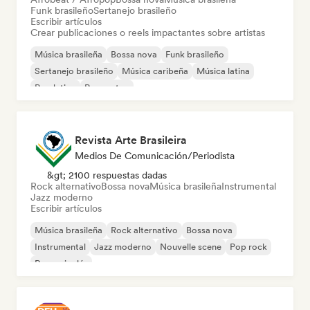
Funk brasileño
Sertanejo brasileño
Escribir artículos
Crear publicaciones o reels impactantes sobre artistas
Música brasileña
Bossa nova
Funk brasileño
Sertanejo brasileño
Música caribeña
Música latina
Pop latino
Reggaeton
Revista Arte Brasileira
Medios De Comunicación/Periodista
&gt; 2100 respuestas dadas
Rock alternativo
Bossa nova
Música brasileña
Instrumental
Jazz moderno
Escribir artículos
Música brasileña
Rock alternativo
Bossa nova
Instrumental
Jazz moderno
Nouvelle scene
Pop rock
Rap en inglés