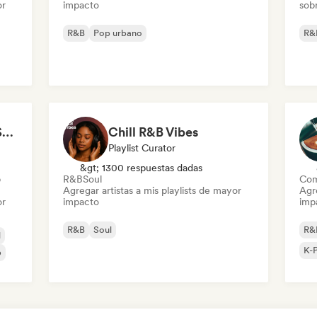
or
impacto
sobr
R&B
Pop urbano
R&
Sexy & Hot songs to Set the Mood 🥀 🥵
Chill R&B Vibes
Playlist Curator
&gt; 1300 respuestas dadas
p
R&B
Soul
Com
Agregar artistas a mis playlists de mayor
Agre
or
impacto
imp
R&B
Soul
R&
l
K-
p