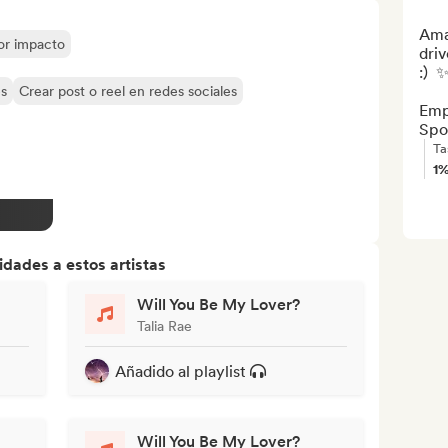
Amaz
yor impacto
driv
:)  ✨
es
Crear post o reel en redes sociales
Empl
Spo
Ta
1
dades a estos artistas
Will You Be My Lover?
Talia Rae
Añadido al playlist
Will You Be My Lover?