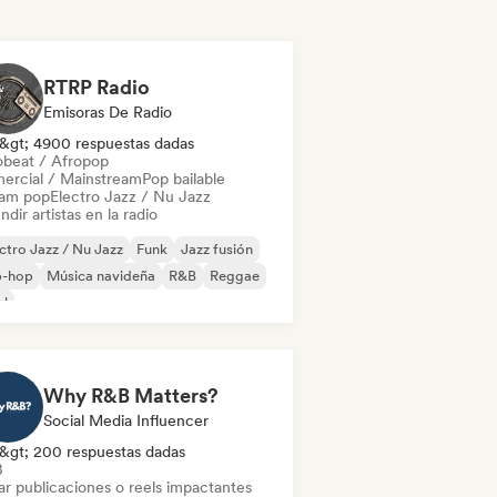
RTRP Radio
Emisoras De Radio
&gt; 4900 respuestas dadas
obeat / Afropop
ercial / Mainstream
Pop bailable
am pop
Electro Jazz / Nu Jazz
ndir artistas en la radio
ctro Jazz / Nu Jazz
Funk
Jazz fusión
p-hop
Música navideña
R&B
Reggae
ul
Why R&B Matters?
Social Media Influencer
&gt; 200 respuestas dadas
B
ar publicaciones o reels impactantes