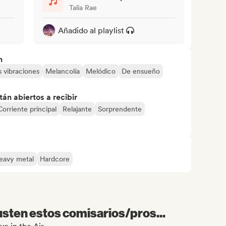
Talia Rae
Añadido al playlist
n
 vibraciones
Melancolía
Melódico
De ensueño
án abiertos a recibir
Corriente principal
Relajante
Sorprendente
eavy metal
Hardcore
sten estos comisarios/pros...