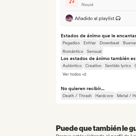
Nouré
Añadido al playlist
Estados de ánimo que le encanta
Pegadizo
Enfriar
Downbeat
Buenas
Romántico
Sensual
Los estados de ánimo también est
Auténtico
Creativo
Sentido lyrics
Ver todos +2
No quieren recibir...
Death / Thrash
Hardcore
Metal / H
Puede que también le gu