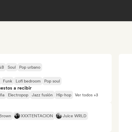
&B
Soul
Pop urbano
Funk
Lofi bedroom
Pop soul
stos a recibir
eña
Electropop
Jazz fusión
Hip-hop
Ver todos +3
 Brown
XXXTENTACION
Juice WRLD