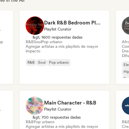
ve in the Air
Dark R&B Bedroom Playlist | Late Night Sex Songs
odista
Playlist Curator
&gt; 1600 respuestas dadas
op
R&B
Soul
Pop urbano
Afr
Agregar artistas a mis playlists de mayor
Com
impacto
Dre
Difu
R&B
Soul
Pop urbano
Ele
Hi
So
Main Character - R&B
t Curator
Playlist Curator
&gt; 700 respuestas dadas
R&B
Pop urbano
R&
Agregar artistas a mis playlists de mayor
Cre