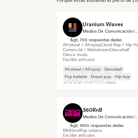
Porque estás visitando el perfil de Lo
Uranium Waves
Medios De Comunicación/Peri
&gt; 700 respuestas dadas
Afrobeat / Afropop
Cloud Rap / Hip H
Comercial / Mainstream
Dancehall
Dance music
Escribir artículos
Afrobeat / Afropop
Dancehall
Pop bailable
Dream pop
Hip-hop
Indie folk
Indie rock
R&B
360RnB
Medios De Comunicación/Periodista, Playlis
&gt; 1600 respuestas dadas
R&B
Soul
Pop urbano
Escribir artículos