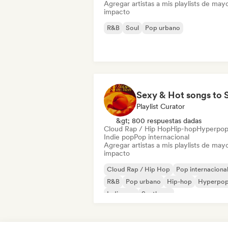
Agregar artistas a mis playlists de may
impacto
R&B
Soul
Pop urbano
Playlist Curator
&gt; 800 respuestas dadas
Cloud Rap / Hip Hop
Hip-hop
Hyperpo
Indie pop
Pop internacional
Agregar artistas a mis playlists de may
impacto
Cloud Rap / Hip Hop
Pop internaciona
R&B
Pop urbano
Hip-hop
Hyperpo
Indie pop
Synthpop