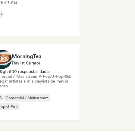
e artistas
B
MorningTea
Playlist Curator
&gt; 500 respuestas dadas
ercial / Mainstream
K-Pop/J-Pop
R&B
gar artistas a mis playlists de mayor
acto
B
Comercial / Mainstream
Pop/J-Pop