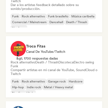
Twitch
Dar a los artistas feedback detallado sobre su
sonido/producción.
Funk
Rock alternativo
Funk brasileño
Música caribeña
Comercial / Mainstream
Dancehall
Death / Thrash
Hardcore
Troca Fitas
Canal De YouTube/Twitch
&gt; 1700 respuestas dadas
Rock alternativo
Death / Thrash
Discoteca
Electro swing
Funk
Compartir artistas en mi canal de YouTube, SoundCloud o
Twitch
Funk
Rock alternativo
Garage rock
Hardcore
Hip-hop
Indie rock
Metal / Heavy metal
Nu-disco / Italo