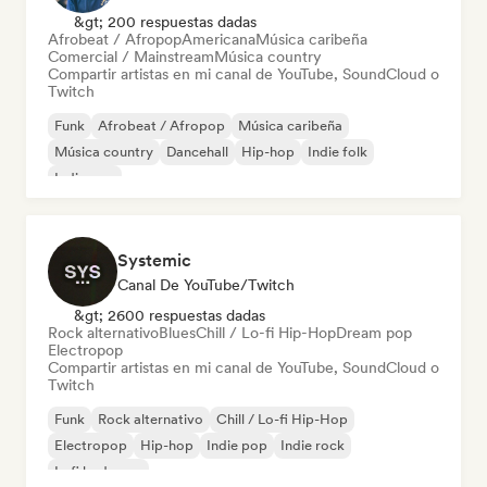
&gt; 200 respuestas dadas
Afrobeat / Afropop
Americana
Música caribeña
Comercial / Mainstream
Música country
Compartir artistas en mi canal de YouTube, SoundCloud o
Twitch
Funk
Afrobeat / Afropop
Música caribeña
Música country
Dancehall
Hip-hop
Indie folk
Indie pop
Systemic
Canal De YouTube/Twitch
&gt; 2600 respuestas dadas
Rock alternativo
Blues
Chill / Lo-fi Hip-Hop
Dream pop
Electropop
Compartir artistas en mi canal de YouTube, SoundCloud o
Twitch
Funk
Rock alternativo
Chill / Lo-fi Hip-Hop
Electropop
Hip-hop
Indie pop
Indie rock
Lofi bedroom