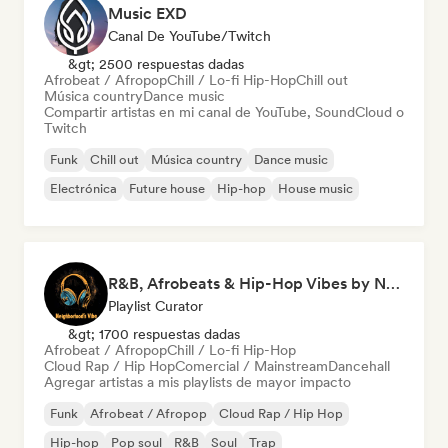
Music EXD
Canal De YouTube/Twitch
&gt; 2500 respuestas dadas
Afrobeat / Afropop
Chill / Lo-fi Hip-Hop
Chill out
Música country
Dance music
Compartir artistas en mi canal de YouTube, SoundCloud o
Twitch
Funk
Chill out
Música country
Dance music
Electrónica
Future house
Hip-hop
House music
R&B, Afrobeats & Hip-Hop Vibes by Neighborhood's Vibe
Playlist Curator
&gt; 1700 respuestas dadas
Afrobeat / Afropop
Chill / Lo-fi Hip-Hop
Cloud Rap / Hip Hop
Comercial / Mainstream
Dancehall
Agregar artistas a mis playlists de mayor impacto
Funk
Afrobeat / Afropop
Cloud Rap / Hip Hop
Hip-hop
Pop soul
R&B
Soul
Trap