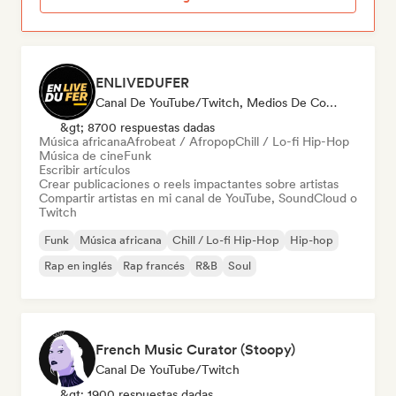
ENLIVEDUFER
Canal De YouTube/Twitch, Medios De Comunicación/Periodista, Social Media Influencer
&gt; 8700 respuestas dadas
Música africana
Afrobeat / Afropop
Chill / Lo-fi Hip-Hop
Música de cine
Funk
Escribir artículos
Crear publicaciones o reels impactantes sobre artistas
Compartir artistas en mi canal de YouTube, SoundCloud o
Twitch
Funk
Música africana
Chill / Lo-fi Hip-Hop
Hip-hop
Rap en inglés
Rap francés
R&B
Soul
French Music Curator (Stoopy)
Canal De YouTube/Twitch
&gt; 1900 respuestas dadas