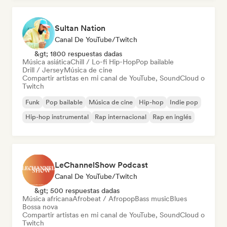
Sultan Nation
Canal De YouTube/Twitch
&gt; 1800 respuestas dadas
Música asiática
Chill / Lo-fi Hip-Hop
Pop bailable
Drill / Jersey
Música de cine
Compartir artistas en mi canal de YouTube, SoundCloud o
Twitch
Funk
Pop bailable
Música de cine
Hip-hop
Indie pop
Hip-hop instrumental
Rap internacional
Rap en inglés
LeChannelShow Podcast
Canal De YouTube/Twitch
&gt; 500 respuestas dadas
Música africana
Afrobeat / Afropop
Bass music
Blues
Bossa nova
Compartir artistas en mi canal de YouTube, SoundCloud o
Twitch