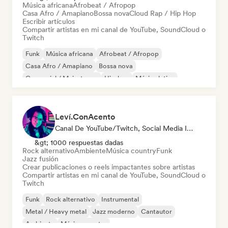
Música africana
Afrobeat / Afropop
Casa Afro / Amapiano
Bossa nova
Cloud Rap / Hip Hop
Escribir artículos
Compartir artistas en mi canal de YouTube, SoundCloud o
Twitch
Funk
Música africana
Afrobeat / Afropop
Casa Afro / Amapiano
Bossa nova
Comercial / Mainstream
Hip-hop
Música latina
Leví.ConAcento
Canal De YouTube/Twitch, Social Media Influencer
&gt; 1000 respuestas dadas
Rock alternativo
Ambiente
Música country
Funk
Jazz fusión
Crear publicaciones o reels impactantes sobre artistas
Compartir artistas en mi canal de YouTube, SoundCloud o
Twitch
Funk
Rock alternativo
Instrumental
Metal / Heavy metal
Jazz moderno
Cantautor
Ambiente
Música country