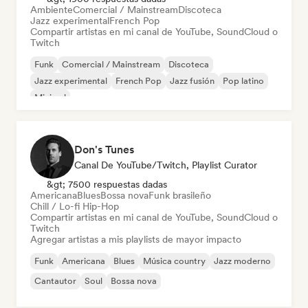
Ambiente
Comercial / Mainstream
Discoteca
Jazz experimental
French Pop
Compartir artistas en mi canal de YouTube, SoundCloud o
Twitch
Funk
Comercial / Mainstream
Discoteca
Jazz experimental
French Pop
Jazz fusión
Pop latino
Minimal
Don's Tunes
Canal De YouTube/Twitch, Playlist Curator
&gt; 7500 respuestas dadas
Americana
Blues
Bossa nova
Funk brasileño
Chill / Lo-fi Hip-Hop
Compartir artistas en mi canal de YouTube, SoundCloud o
Twitch
Agregar artistas a mis playlists de mayor impacto
Funk
Americana
Blues
Música country
Jazz moderno
Cantautor
Soul
Bossa nova