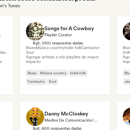
on's Tunes
Songs for A Cowboy
ist Curator
Playlist Curator
&gt; 2100 respuestas dadas
Blues
Música country
Indie folk
Cantautor
Blu
ube,
Soul
Indi
Agregar artistas a mis playlists de mayor
Agre
or
impacto
imp
Blues
Música country
Indie folk
Blu
Cantautor
Soul
Ja
Danny McCloskey
Medios De Comunicación/Periodista
&gt; 800 respuestas dadas