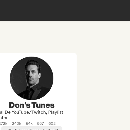
Don's Tunes
al De YouTube/Twitch, Playlist
ator
272k
240k
64k
957
602