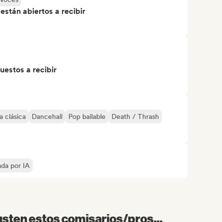
stán abiertos a recibir
uestos a recibir
 clásica
Dancehall
Pop bailable
Death / Thrash
ada por IA
sten estos comisarios/pros...