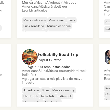
olk
Música africana
Afrobeat / Afropop
Ame
Americana
Música árabe
Blues
Can
or
Escribir artículos
Agre
imp
Música africana
Americana
Blues
Am
Funk brasileño
Música caribeña
o
Ind
Garage rock
Música navideña
Pop psicodélico
Folkabilly Road Trip
Playlist Curator
&gt; 1900 respuestas dadas
Americana
Blues
Música country
Hard rock
Afr
or
Indie folk
Ame
Agregar artistas a mis playlists de mayor
Escr
impacto
Roc
Americana
Blues
Música country
Chi
Hard rock
Indie folk
Indie rock
Jaz
Música latina
Cantautor