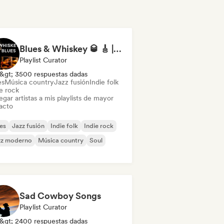
Blues & Whiskey 🥃 🎸 | +300k Followers
Playlist Curator
&gt; 3500 respuestas dadas
es
Música country
Jazz fusión
Indie folk
e rock
gar artistas a mis playlists de mayor
acto
es
Jazz fusión
Indie folk
Indie rock
zz moderno
Música country
Soul
Sad Cowboy Songs
Playlist Curator
&gt; 2400 respuestas dadas