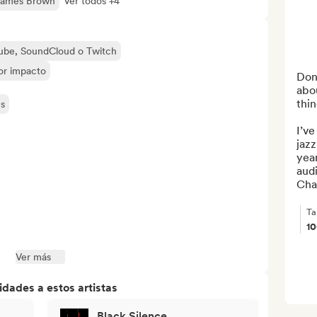
ames Brown
Ver todos +4
uTube, SoundCloud o Twitch
yor impacto
Don’
abou
thing
es
I’ve
jazz
yea
aud
Cha
Ta
1
Ver más
dades a estos artistas
Black Silence