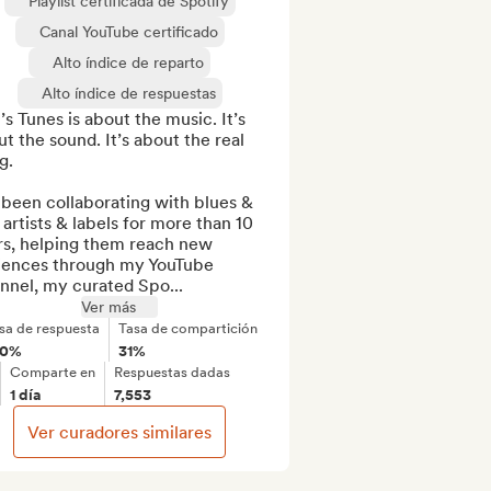
Playlist certificada de Spotify
Canal YouTube certificado
Alto índice de reparto
Alto índice de respuestas
s Tunes is about the music. It’s 
t the sound. It’s about the real 
.

 been collaborating with blues & 
 artists & labels for more than 10 
rs, helping them reach new 
iences through my YouTube 
nnel, my curated Spo...
Ver más
sa de respuesta
Tasa de compartición
00%
31%
Comparte en
Respuestas dadas
1 día
7,553
Ver curadores similares