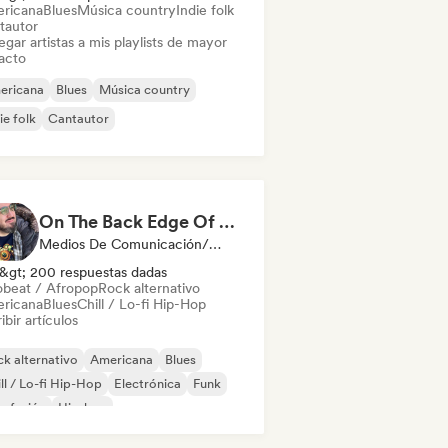
ricana
Blues
Música country
Indie folk
tautor
gar artistas a mis playlists de mayor
acto
ericana
Blues
Música country
ie folk
Cantautor
On The Back Edge Of The Beat
Medios De Comunicación/Periodista
&gt; 200 respuestas dadas
obeat / Afropop
Rock alternativo
ricana
Blues
Chill / Lo-fi Hip-Hop
ibir artículos
k alternativo
Americana
Blues
ll / Lo-fi Hip-Hop
Electrónica
Funk
z fusión
Hip-hop