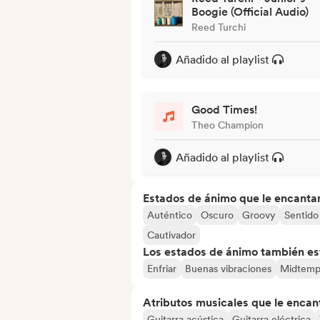
Boogie (Official Audio)
Reed Turchi
Añadido al playlist
Good Times!
Theo Champion
Añadido al playlist
Estados de ánimo que le encanta
Auténtico
Oscuro
Groovy
Sentido 
Cautivador
Los estados de ánimo también est
Enfriar
Buenas vibraciones
Midtem
Atributos musicales que le encan
Guitarra acústica
Guitarra eléctrica