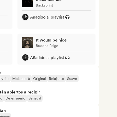
Backsprint
Añadido al playlist
It would be nice
Buddha Paige
Añadido al playlist
n
lyrics
Melancolía
Original
Relajante
Suave
án abiertos a recibir
po
De ensueño
Sensual
tan
Voces