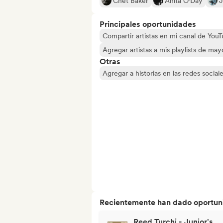
Chet Baker
Anita O'Day
J
Principales oportunidades
Compartir artistas en mi canal de Yo
Agregar artistas a mis playlists de ma
Otras
Agregar a historias en las redes social
Recientemente han dado oportuni
Reed Turchi - Junior's