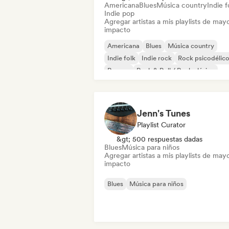
Americana
Blues
Música country
Indie f
Indie pop
Agregar artistas a mis playlists de may
impacto
Americana
Blues
Música country
Indie folk
Indie rock
Rock psicodélic
Reggae
Rock & Roll / Rock clásico
Jenn's Tunes
Playlist Curator
&gt; 500 respuestas dadas
Blues
Música para niños
Agregar artistas a mis playlists de may
impacto
Blues
Música para niños