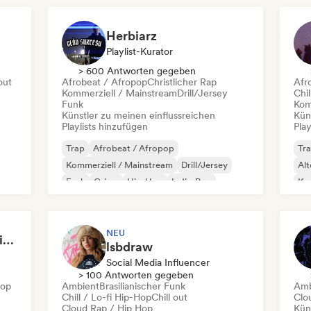
Herbiarz
Playlist-Kurator
> 600 Antworten gegeben
out
Afrobeat / Afropop
Christlicher Rap
Afr
Kommerziell / Mainstream
Drill/Jersey
Chil
Funk
Kom
Künstler zu meinen einflussreichen
Kün
Playlists hinzufügen
Play
Trap
Afrobeat / Afropop
Tr
Kommerziell / Mainstream
Drill/Jersey
Alt
Funk
Grime
Hip-Hop
Indie-Pop
Kom
Ind
NEU
Urban Fusion: Trap, Hip Hop, Euro & Rap
lsbdraw
Social Media Influencer
> 100 Antworten gegeben
Hop
Ambient
Brasilianischer Funk
Amb
Chill / Lo-fi Hip-Hop
Chill out
Clo
Cloud Rap / Hip Hop
Kün