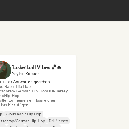
Basketball Vibes 🏀🔥
Playlist-Kurator
> 1200 Antworten gegeben
ud Rap / Hip Hop
tschrap/German Hip-Hop
Drill/Jersey
me
Hip-Hop
stler zu meinen einflussreichen
lists hinzufügen
ap
Cloud Rap / Hip Hop
utschrap/German Hip-Hop
Drill/Jersey
ime
Hip-Hop
Internationaler Rap