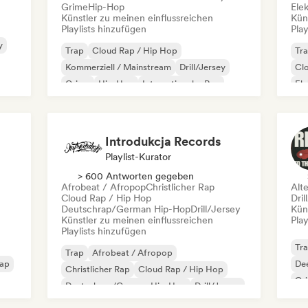
Grime
Hip-Hop
Ele
Künstler zu meinen einflussreichen
Kün
Playlists hinzufügen
Play
y
Trap
Cloud Rap / Hip Hop
Tr
Kommerziell / Mainstream
Drill/Jersey
Cl
Grime
Hip-Hop
Internationaler Rap
El
Rap auf Englisch
Int
Introdukcja Records
Playlist-Kurator
> 600 Antworten gegeben
Afrobeat / Afropop
Christlicher Rap
Alt
Cloud Rap / Hip Hop
Dril
Deutschrap/German Hip-Hop
Drill/Jersey
Kün
Künstler zu meinen einflussreichen
Play
Playlists hinzufügen
Tr
Trap
Afrobeat / Afropop
Rap
De
Christlicher Rap
Cloud Rap / Hip Hop
Gr
Deutschrap/German Hip-Hop
Drill/Jersey
Funk
Grime