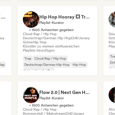
Ne
It's a Trap! 💥 Drill, UK Drill & Hard-Hitting Trap
Hip Hop Hooray 💥 Trap, Hype & Party Rap Bangers
Playlist-Kurator
> 1500 Antworten gegeben
Cloud Rap / Hip Hop
Deu
sey
Deutschrap/German Hip-Hop
Drill/Jersey
Gri
Grime
Hip-Hop
Kün
Künstler zu meinen einflussreichen
Play
Playlists hinzufügen
Tr
Trap
Cloud Rap / Hip Hop
Dri
 Rap
Deutschrap/German Hip-Hop
Hip-Hop
Ins
Internationaler Rap
Int
Nederhop/Dutch Hip-Hop
Ne
Rap auf Englisch
Französischer Rap
Flow 2.0 | Next Gen Hustle
Playlist-Kurator
> 1500 Antworten gegeben
Cloud Rap / Hip Hop
Afr
Kommerziell / Mainstream
Drill/Jersey
Clo