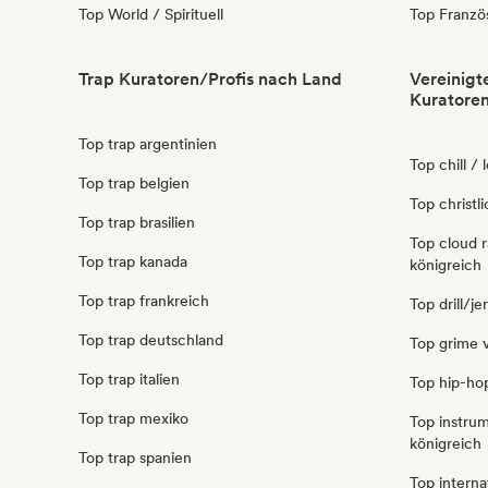
Top World / Spirituell
Top Franzö
Trap Kuratoren/Profis nach Land
Vereinigt
Kuratoren
Top trap argentinien
Top chill / 
Top trap belgien
Top christl
Top trap brasilien
Top cloud r
Top trap kanada
königreich
Top trap frankreich
Top drill/j
Top trap deutschland
Top grime v
Top trap italien
Top hip-hop
Top trap mexiko
Top instrum
königreich
Top trap spanien
Top interna