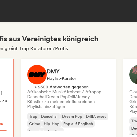
is aus Vereinigtes königreich
nigreich trap Kuratoren/Profis
DMY
Playlist-Kurator
> 9300 Antworten gegeben
Afrikanische Musik
Afrobeat / Afropop
Clo
i
Dancehall
Dream Pop
Drill/Jersey
Deu
k zu
Künstler zu meinen einflussreichen
Gri
Playlists hinzufügen
Kün
Play
Trap
Dancehall
Dream Pop
Drill/Jersey
Tr
zu
Grime
Hip-Hop
Rap auf Englisch
De
Französischer Rap
Gr