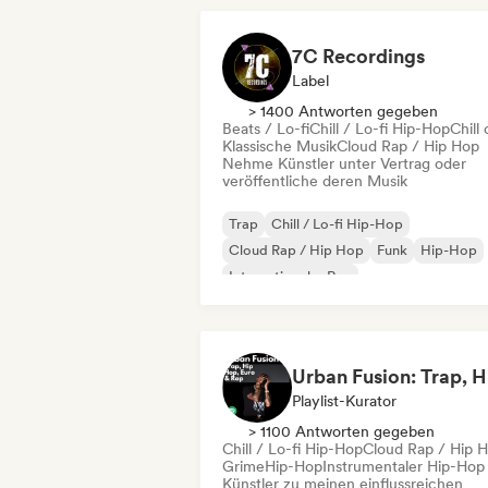
7C Recordings
Label
> 1400 Antworten gegeben
Beats / Lo-fi
Chill / Lo-fi Hip-Hop
Chill 
Klassische Musik
Cloud Rap / Hip Hop
Nehme Künstler unter Vertrag oder
veröffentliche deren Musik
Trap
Chill / Lo-fi Hip-Hop
Cloud Rap / Hip Hop
Funk
Hip-Hop
Internationaler Rap
Nederhop/Dutch Hip-Hop
Rap auf Englisch
Playlist-Kurator
> 1100 Antworten gegeben
Chill / Lo-fi Hip-Hop
Cloud Rap / Hip 
Grime
Hip-Hop
Instrumentaler Hip-Hop
Künstler zu meinen einflussreichen