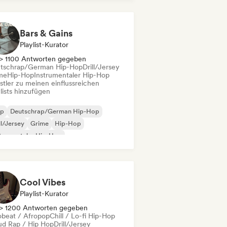
derhop/Dutch Hip-Hop
Bars & Gains
Playlist-Kurator
> 1100 Antworten gegeben
tschrap/German Hip-Hop
Drill/Jersey
me
Hip-Hop
Instrumentaler Hip-Hop
stler zu meinen einflussreichen
lists hinzufügen
ap
Deutschrap/German Hip-Hop
ll/Jersey
Grime
Hip-Hop
trumentaler Hip-Hop
ernationaler Rap
derhop/Dutch Hip-Hop
Cool Vibes
Playlist-Kurator
> 1200 Antworten gegeben
obeat / Afropop
Chill / Lo-fi Hip-Hop
ud Rap / Hip Hop
Drill/Jersey