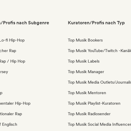
/Profis nach Subgenre
Kuratoren/Profis nach Typ
 Lo-fi Hip-Hop
Top Musik Bookers
icher Rap
Top Musik YouTube/Twitch -Kanäl
Rap / Hip Hop
Top Musik Labels
ersey
Top Musik Manager
Top Musik Media Outlets/Journali
op
Top Musik Mentoren
mentaler Hip-Hop
Top Musik Playlist-Kuratoren
tionaler Rap
Top Musik Radiosender
f Englisch
Top Musik Social Media Influence