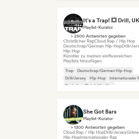
Playlist-Kurator
> 2500 Antworten gegeben
Christlicher Rap
Cloud Rap / Hip Hop
Deutschrap/German Hip-Hop
Drill/Jer
Hip-Hop
Künstler zu meinen einflussreichen
Playlists hinzufügen
Trap
Deutschrap/German Hip-Hop
Drill/Jersey
Hip-Hop
Internationaler
Nederhop/Dutch Hip-Hop
Rap auf Englisch
Französischer Rap
She Got Bars
Playlist-Kurator
> 1300 Antworten gegeben
Cloud Rap / Hip Hop
Drill/Jersey
Grime
Hip-Hop
Internationaler Rap