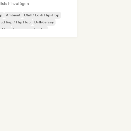
lists hinzufügen
ap
Ambient
Chill / Lo-fi Hip-Hop
oud Rap / Hip Hop
Drill/Jersey
p-Hop
Internationaler Rap
 auf Englisch