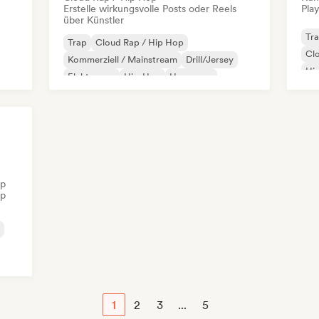
Erstelle wirkungsvolle Posts oder Reels
Play
über Künstler
Tr
Trap
Cloud Rap / Hip Hop
Cl
Kommerziell / Mainstream
Drill/Jersey
Hi
Elektropop
Hip-Hop
Hyperpop
Rap
Instrumentaler Hip-Hop
op
op
1
2
3
...
5