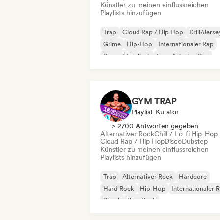
Künstler zu meinen einflussreichen
Playlists hinzufügen
Trap
Cloud Rap / Hip Hop
Drill/Jerse
Grime
Hip-Hop
Internationaler Rap
Rap auf Englisch
Französischer Rap
GYM TRAP
Playlist-Kurator
> 2700 Antworten gegeben
Alternativer Rock
Chill / Lo-fi Hip-Hop
Cloud Rap / Hip Hop
Disco
Dubstep
Künstler zu meinen einflussreichen
Playlists hinzufügen
Trap
Alternativer Rock
Hardcore
Hard Rock
Hip-Hop
Internationaler 
Phonk
Pop-Rock