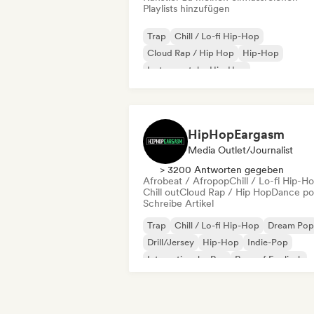
Playlists hinzufügen
Trap
Chill / Lo-fi Hip-Hop
Cloud Rap / Hip Hop
Hip-Hop
Instrumentaler Hip-Hop
Internationaler Rap
Rap auf Englisch
Französischer Rap
HipHopEargasm
Media Outlet/Journalist
> 3200 Antworten gegeben
Afrobeat / Afropop
Chill / Lo-fi Hip-H
Chill out
Cloud Rap / Hip Hop
Dance p
Schreibe Artikel
Trap
Chill / Lo-fi Hip-Hop
Dream Pop
Drill/Jersey
Hip-Hop
Indie-Pop
Internationaler Rap
Rap auf Englisch