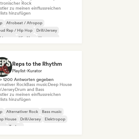
ktronischer Rock
stler zu meinen einflussreichen
lists hinzufügen
ap
Afrobeat / Afropop
oud Rap / Hip Hop
Drill/Jersey
ektropop
Hip-Hop
Hyperpop
ernationaler Rap
Reps to the Rhythm
Playlist-Kurator
> 1200 Antworten gegeben
ernativer Rock
Bass music
Deep House
l/Jersey
Drum and Bass
stler zu meinen einflussreichen
lists hinzufügen
ap
Alternativer Rock
Bass music
ep House
Drill/Jersey
Elektropop
ime
Techno