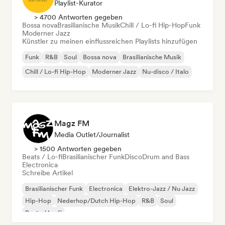
Playlist-Kurator
> 4700 Antworten gegeben
Bossa nova
Brasilianische Musik
Chill / Lo-fi Hip-Hop
Funk
Moderner Jazz
Künstler zu meinen einflussreichen Playlists hinzufügen
Funk
R&B
Soul
Bossa nova
Brasilianische Musik
Chill / Lo-fi Hip-Hop
Moderner Jazz
Nu-disco / Italo
Magz FM
Media Outlet/Journalist
> 1500 Antworten gegeben
Beats / Lo-fi
Brasilianischer Funk
Disco
Drum and Bass
Electronica
Schreibe Artikel
Brasilianischer Funk
Electronica
Elektro-Jazz / Nu Jazz
Hip-Hop
Nederhop/Dutch Hip-Hop
R&B
Soul
Beats / Lo-fi