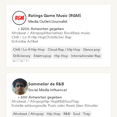
Ratings Game Music (RGM)
Media Outlet/Journalist
> 3200 Antworten gegeben
Afrobeat / Afropop
Alternativer Rock
Bass music
Chill / Lo-fi Hip-Hop
Christlicher Rap
Schreibe Artikel
Chill / Lo-fi Hip-Hop
Cloud Rap / Hip Hop
Dance pop
Drill/Jersey
Elektropop
Hip-Hop
Internationaler Rap
Pop-Punk
Sommelier de R&B
Social Media Influencer
> 500 Antworten gegeben
Afrobeat / Afropop
Hip-Hop
R&B
Soul
Trap
Erstelle wirkungsvolle Posts oder Reels über Künstler
Afrobeat / Afropop
Hip-Hop
R&B
Soul
Trap