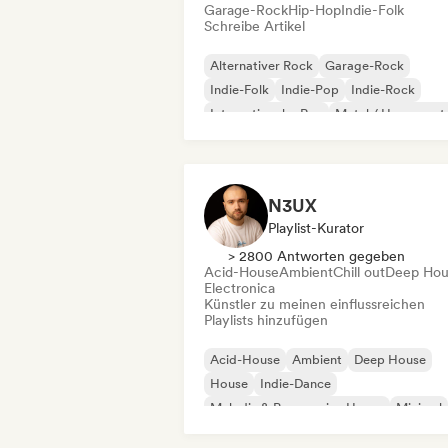
Garage-Rock
Hip-Hop
Indie-Folk
Schreibe Artikel
Alternativer Rock
Garage-Rock
Indie-Folk
Indie-Pop
Indie-Rock
Internationaler Rap
Metal / Heavy met
Pop-Rock
N3UX
Playlist-Kurator
> 2800 Antworten gegeben
Acid-House
Ambient
Chill out
Deep Hou
Electronica
Künstler zu meinen einflussreichen
Playlists hinzufügen
Acid-House
Ambient
Deep House
House
Indie-Dance
Melodic & Progressive House
Minimal
Organischer House / Downtempo