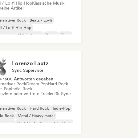
l / Lo-fi Hip-Hop
Klassische Musik
eibe Artikel
ernativer Rock
Beats / Lo-fi
ll / Lo-fi Hip-Hop
merziell / Mainstream
Dance
Disco
eam Pop
House
Lorenzo Lautz
Sync Supervisor
> 1600 Antworten gegeben
ernativer Rock
Dream Pop
Hard Rock
ie-Pop
Indie-Rock
enziere oder vertrete Tracks für Sync
ernativer Rock
Hard Rock
Indie-Pop
ie-Rock
Metal / Heavy metal
w wave
Post-Punk
Psychedelic Rock