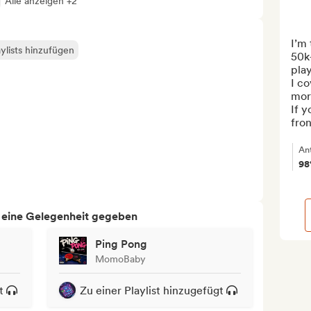
Alle anzeigen +2
I’m 
ylists hinzufügen
50k+
play
I co
more
If y
fron
An
9
h eine Gelegenheit gegeben
Ping Pong
MomoBaby
t
Zu einer Playlist hinzugefügt