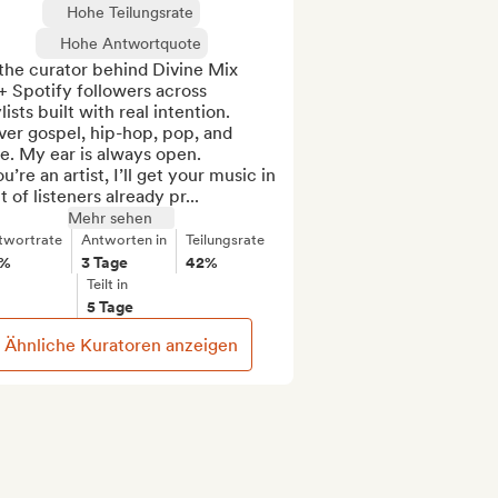
Hohe Teilungsrate
Hohe Antwortquote
the curator behind Divine Mix  
 Spotify followers across 
lists built with real intention.

ver gospel, hip-hop, pop, and 
. My ear is always open.

ou’re an artist, I’ll get your music in 
t of listeners already pr...
Mehr sehen
twortrate
Antworten in
Teilungsrate
8%
3 Tage
42%
Teilt in
5 Tage
Ähnliche Kuratoren anzeigen