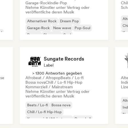
Garage-Rock
Indie-Pop
Chil
Nehme Künstler unter Vertrag oder
Schr
veröffentliche deren Musik
Alt
Alternativer Rock
Dream Pop
Chi
Garage-Rock
New wave
Pop-Soul
al
Kom
Reggae
Shoegaze
Soul
Dr
Sungate Records
Label
> 1300 Antworten gegeben
se
Afrobeat / Afropop
Beats / Lo-fi
Alt
Bossa nova
Chill / Lo-fi Hip-Hop
Ind
Kommerziell / Mainstream
Liz
Nehme Künstler unter Vertrag oder
veröffentliche deren Musik
Alt
Beats / Lo-fi
Bossa nova
Ind
Chill / Lo-fi Hip-Hop
Ne
Kommerziell / Mainstream
Dancehall
Dance pop
Hip-Hop
Pop-Soul