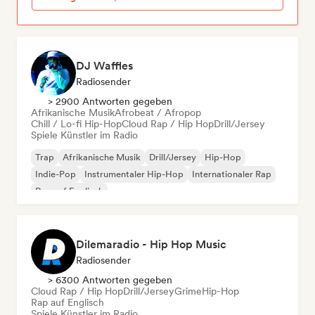
DJ Waffles
Radiosender
> 2900 Antworten gegeben
Afrikanische Musik
Afrobeat / Afropop
Chill / Lo-fi Hip-Hop
Cloud Rap / Hip Hop
Drill/Jersey
Spiele Künstler im Radio
Trap
Afrikanische Musik
Drill/Jersey
Hip-Hop
Indie-Pop
Instrumentaler Hip-Hop
Internationaler Rap
Rap auf Englisch
Dilemaradio - Hip Hop Music
Radiosender
> 6300 Antworten gegeben
Cloud Rap / Hip Hop
Drill/Jersey
Grime
Hip-Hop
Rap auf Englisch
Spiele Künstler im Radio