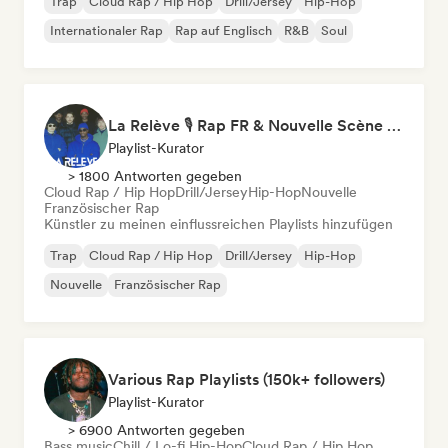
Trap
Cloud Rap / Hip Hop
Drill/Jersey
Hip-Hop
Internationaler Rap
Rap auf Englisch
R&B
Soul
La Relève 🎙️ Rap FR & Nouvelle Scène Hip-Hop
Playlist-Kurator
> 1800 Antworten gegeben
Cloud Rap / Hip Hop
Drill/Jersey
Hip-Hop
Nouvelle
Französischer Rap
Künstler zu meinen einflussreichen Playlists hinzufügen
Trap
Cloud Rap / Hip Hop
Drill/Jersey
Hip-Hop
Nouvelle
Französischer Rap
Various Rap Playlists (150k+ followers)
Playlist-Kurator
> 6900 Antworten gegeben
Bass music
Chill / Lo-fi Hip-Hop
Cloud Rap / Hip Hop