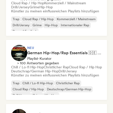
Cloud Rap / Hip Hop
Kommerziell / Mainstream
Drill/Jersey
Grime
Hip-Hop
Künstler zu meinen einflussreichen Playlists hinzufügen
Trap
Cloud Rap / Hip Hop
Kommerziell / Mainstream
Drill/Jersey
Grime
Hip-Hop
Internationaler Rap
Rap auf Englisch
NEU
German Hip-Hop/Rap Essentials 🇩🇪 Deutschrap, Cloud Rap & Trap
Playlist-Kurator
> 100 Antworten gegeben
Chill / Lo-fi Hip-Hop
Christlicher Rap
Cloud Rap / Hip Hop
Deutschrap/German Hip-Hop
Drill/Jersey
Künstler zu meinen einflussreichen Playlists hinzufügen
Trap
Chill / Lo-fi Hip-Hop
Christlicher Rap
Cloud Rap / Hip Hop
Deutschrap/German Hip-Hop
Drill/Jersey
Grime
Hip-Hop