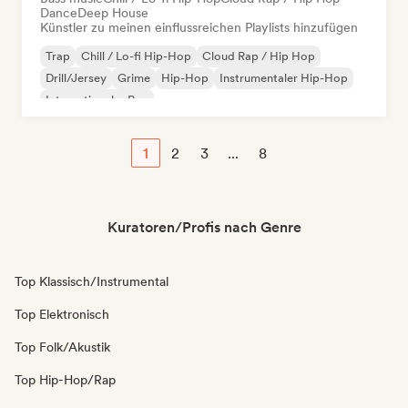
Dance
Deep House
Künstler zu meinen einflussreichen Playlists hinzufügen
Trap
Chill / Lo-fi Hip-Hop
Cloud Rap / Hip Hop
Drill/Jersey
Grime
Hip-Hop
Instrumentaler Hip-Hop
Internationaler Rap
1
2
3
...
8
Kuratoren/Profis nach Genre
Top Klassisch/Instrumental
Top Elektronisch
Top Folk/Akustik
Top Hip-Hop/Rap