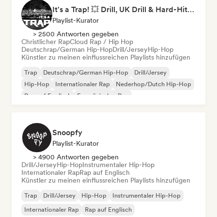
It's a Trap! 💥 Drill, UK Drill & Hard-Hitting Trap
Playlist-Kurator
> 2500 Antworten gegeben
Christlicher Rap
Cloud Rap / Hip Hop
Deutschrap/German Hip-Hop
Drill/Jersey
Hip-Hop
Künstler zu meinen einflussreichen Playlists hinzufügen
Trap
Deutschrap/German Hip-Hop
Drill/Jersey
Hip-Hop
Internationaler Rap
Nederhop/Dutch Hip-Hop
Rap auf Englisch
Französischer Rap
Snoopfy
Playlist-Kurator
> 4900 Antworten gegeben
Drill/Jersey
Hip-Hop
Instrumentaler Hip-Hop
Internationaler Rap
Rap auf Englisch
Künstler zu meinen einflussreichen Playlists hinzufügen
Trap
Drill/Jersey
Hip-Hop
Instrumentaler Hip-Hop
Internationaler Rap
Rap auf Englisch