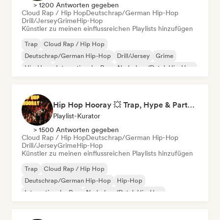
> 1200 Antworten gegeben
Cloud Rap / Hip Hop
Deutschrap/German Hip-Hop
Drill/Jersey
Grime
Hip-Hop
Künstler zu meinen einflussreichen Playlists hinzufügen
Trap
Cloud Rap / Hip Hop
Deutschrap/German Hip-Hop
Drill/Jersey
Grime
Hip-Hop
Internationaler Rap
Nederhop/Dutch Hip-Hop
Hip Hop Hooray 💥 Trap, Hype & Party Rap Bangers
Playlist-Kurator
> 1500 Antworten gegeben
Cloud Rap / Hip Hop
Deutschrap/German Hip-Hop
Drill/Jersey
Grime
Hip-Hop
Künstler zu meinen einflussreichen Playlists hinzufügen
Trap
Cloud Rap / Hip Hop
Deutschrap/German Hip-Hop
Hip-Hop
Internationaler Rap
Nederhop/Dutch Hip-Hop
Rap auf Englisch
Französischer Rap