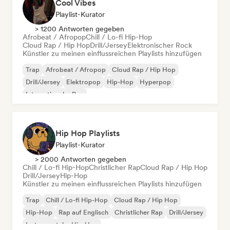
Cool Vibes
Playlist-Kurator
> 1200 Antworten gegeben
Afrobeat / Afropop
Chill / Lo-fi Hip-Hop
Cloud Rap / Hip Hop
Drill/Jersey
Elektronischer Rock
Künstler zu meinen einflussreichen Playlists hinzufügen
Trap
Afrobeat / Afropop
Cloud Rap / Hip Hop
Drill/Jersey
Elektropop
Hip-Hop
Hyperpop
Internationaler Rap
Hip Hop Playlists
Playlist-Kurator
> 2000 Antworten gegeben
Chill / Lo-fi Hip-Hop
Christlicher Rap
Cloud Rap / Hip Hop
Drill/Jersey
Hip-Hop
Künstler zu meinen einflussreichen Playlists hinzufügen
Trap
Chill / Lo-fi Hip-Hop
Cloud Rap / Hip Hop
Hip-Hop
Rap auf Englisch
Christlicher Rap
Drill/Jersey
Instrumentaler Hip-Hop