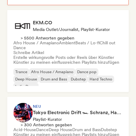
EKM.CO
Media Outlet/Journalist, Playlist-Kurator
> 5500 Antworten gegeben
Afro House / Amapiano
Ambient
Beats / Lo-fi
Chill out
Dance
Schreibe Artikel
Erstelle wirkungsvolle Posts oder Reels über Künstler
Künstler zu meinen einflussreichen Playlists hinzufügen
Trance
Afro House / Amapiano
Dance pop
Deep House
Drum and Bass
Dubstep
Hard Techno
Indie-Dance
NEU
Tokyo Electronic Drift 🏎️ Schranz, Hard Techno & Anime EDM
Playlist-Kurator
> 300 Antworten gegeben
Acid-House
Dance
Deep House
Drum and Bass
Dubstep
Künstler zu meinen einflussreichen Playlists hinzufügen