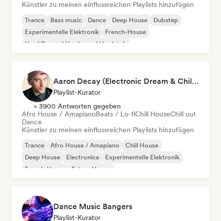
Künstler zu meinen einflussreichen Playlists hinzufügen
Trance
Bass music
Dance
Deep House
Dubstep
Experimentelle Elektronik
French-House
Hard Dance / Hardcore / Hardstyle
Aaron Decay (Electronic Dream & Chill Electronic Dream playlists)
Playlist-Kurator
> 3900 Antworten gegeben
Afro House / Amapiano
Beats / Lo-fi
Chill House
Chill out
Dance
Künstler zu meinen einflussreichen Playlists hinzufügen
Trance
Afro House / Amapiano
Chill House
Deep House
Electronica
Experimentelle Elektronik
French-House
Future House
Dance Music Bangers
Playlist-Kurator