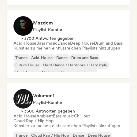
Mazdem
Playlist-Kurator
> 3700 Antworten gegeben
Acid-House
Bass music
Dance
Deep House
Drum and Bass
Künstler zu meinen einflussreichen Playlists hinzufügen
Trance
Acid-House
Dance
Drum and Bass
Future House
Hard Dance / Hardcore / Hardstyle
Hard Techno
Melodic & Progressive House
Volumen1
Playlist-Kurator
> 3500 Antworten gegeben
Acid-House
Ambient
Bass music
Chill out
Cloud Rap / Hip Hop
Künstler zu meinen einflussreichen Playlists hinzufügen
Trance
Cloud Rap / Hip Hop
Dance
Deep House