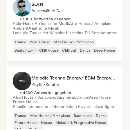
SLVN
Ausgewählte DJs
> 1000 Antworten gegeben
Acid-House
Afrikanische Musik
Afro House / Amapiano
Ambient
Asiatische Musik
Lade die Tracks der Künstler für meine DJ-Sets herunter
Trance
Acid-House
Afro House / Amapiano
Beats / Lo-fi
Chill House
Chill out
Dance
Deep House
Melodic Techno Energy/ EDM Energy/Techno Masters
Playlist-Kurator
> 4400 Antworten gegeben
Afro House / Amapiano
Bass music
Dance
Deep House
Future House
Künstler zu meinen einflussreichen Playlists hinzufügen
Trance
Afro House / Amapiano
Bass music
Dance
Future House
House
Melodic & Progressive House
Melodic Techno