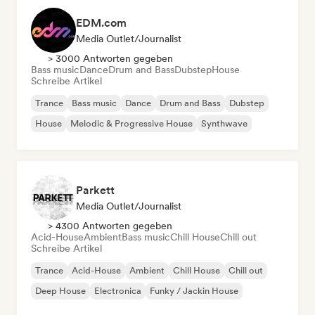
EDM.com
Media Outlet/Journalist
> 3000 Antworten gegeben
Bass music
Dance
Drum and Bass
Dubstep
House
Schreibe Artikel
Trance
Bass music
Dance
Drum and Bass
Dubstep
House
Melodic & Progressive House
Synthwave
Parkett
Media Outlet/Journalist
> 4300 Antworten gegeben
Acid-House
Ambient
Bass music
Chill House
Chill out
Schreibe Artikel
Trance
Acid-House
Ambient
Chill House
Chill out
Deep House
Electronica
Funky / Jackin House