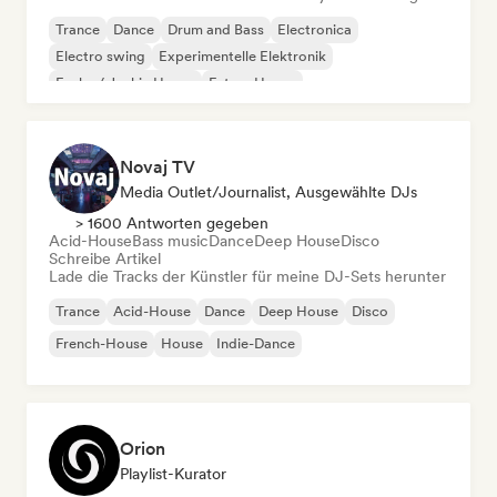
Trance
Dance
Drum and Bass
Electronica
Electro swing
Experimentelle Elektronik
Funky / Jackin House
Future House
Novaj TV
Media Outlet/Journalist, Ausgewählte DJs
> 1600 Antworten gegeben
Acid-House
Bass music
Dance
Deep House
Disco
Schreibe Artikel
Lade die Tracks der Künstler für meine DJ-Sets herunter
Trance
Acid-House
Dance
Deep House
Disco
French-House
House
Indie-Dance
Orion
Playlist-Kurator