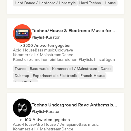
Hard Dance / Hardcore / Hardstyle
Hard Techno
House
Techno/House & Electronic Music for Svea Playlists
Playlist-Kurator
> 3500 Antworten gegeben
Acid-House
Bass music
Coldwave
Kommerziell / Mainstream
Dance
Künstler zu meinen einflussreichen Playlists hinzufügen
Trance
Bass music
Kommerziell / Mainstream
Dance
Dubstep
Experimentelle Elektronik
French-House
Hard Techno
Techno Underground Rave Anthems by Orphium
Playlist-Kurator
> 1100 Antworten gegeben
Acid-House
Afro House / Amapiano
Bass music
Kommerziell / Mainstream
Dance