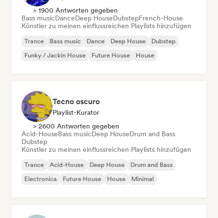
> 1900 Antworten gegeben
Bass music
Dance
Deep House
Dubstep
French-House
Künstler zu meinen einflussreichen Playlists hinzufügen
Trance
Bass music
Dance
Deep House
Dubstep
Funky / Jackin House
Future House
House
Tecno oscuro
Playlist-Kurator
> 2600 Antworten gegeben
Acid-House
Bass music
Deep House
Drum and Bass
Dubstep
Künstler zu meinen einflussreichen Playlists hinzufügen
Trance
Acid-House
Deep House
Drum and Bass
Electronica
Future House
House
Minimal