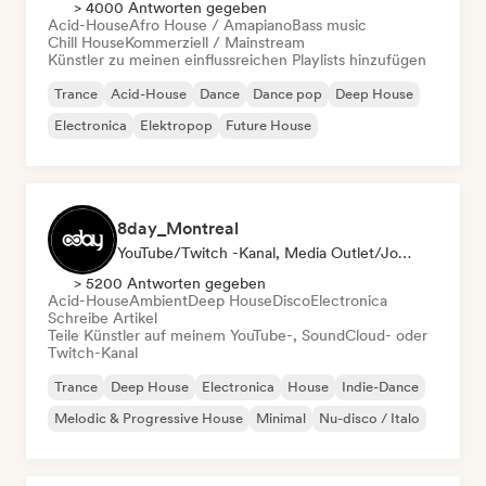
> 4000 Antworten gegeben
Acid-House
Afro House / Amapiano
Bass music
Chill House
Kommerziell / Mainstream
Künstler zu meinen einflussreichen Playlists hinzufügen
Trance
Acid-House
Dance
Dance pop
Deep House
Electronica
Elektropop
Future House
8day_Montreal
YouTube/Twitch -Kanal, Media Outlet/Journalist
> 5200 Antworten gegeben
Acid-House
Ambient
Deep House
Disco
Electronica
Schreibe Artikel
Teile Künstler auf meinem YouTube-, SoundCloud- oder
Twitch-Kanal
Trance
Deep House
Electronica
House
Indie-Dance
Melodic & Progressive House
Minimal
Nu-disco / Italo