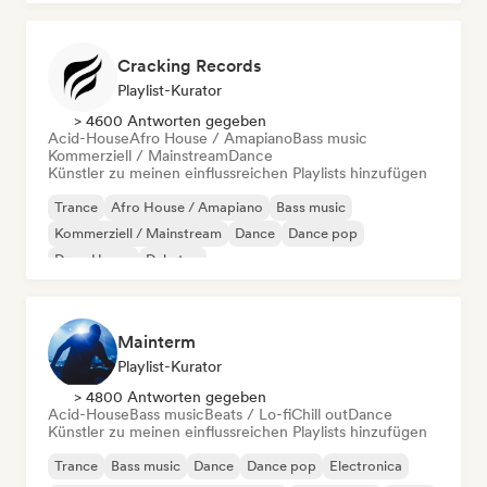
Cracking Records
Playlist-Kurator
> 4600 Antworten gegeben
Acid-House
Afro House / Amapiano
Bass music
Kommerziell / Mainstream
Dance
Künstler zu meinen einflussreichen Playlists hinzufügen
Trance
Afro House / Amapiano
Bass music
Kommerziell / Mainstream
Dance
Dance pop
Deep House
Dubstep
Mainterm
Playlist-Kurator
> 4800 Antworten gegeben
Acid-House
Bass music
Beats / Lo-fi
Chill out
Dance
Künstler zu meinen einflussreichen Playlists hinzufügen
Trance
Bass music
Dance
Dance pop
Electronica