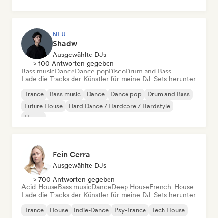
NEU
Shadw
Ausgewählte DJs
> 100 Antworten gegeben
Bass music
Dance
Dance pop
Disco
Drum and Bass
Lade die Tracks der Künstler für meine DJ-Sets herunter
Trance
Bass music
Dance
Dance pop
Drum and Bass
Future House
Hard Dance / Hardcore / Hardstyle
House
Fein Cerra
Ausgewählte DJs
> 700 Antworten gegeben
Acid-House
Bass music
Dance
Deep House
French-House
Lade die Tracks der Künstler für meine DJ-Sets herunter
Trance
House
Indie-Dance
Psy-Trance
Tech House