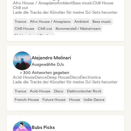
Afro House / Amapiano
Ambient
Bass music
Chill House
Chill out
Lade die Tracks der Künstler für meine DJ-Sets herunter
Trance
Afro House / Amapiano
Ambient
Bass music
Chill House
Chill out
Kommerziell / Mainstream
Elektro-Jazz / Nu Jazz
Alejandro Molinari
Ausgewählte DJs
> 300 Antworten gegeben
Acid-House
Dance
Deep House
Disco
Electronica
Lade die Tracks der Künstler für meine DJ-Sets herunter
Trance
Acid-House
Disco
Elektronischer Rock
French-House
Future House
House
Indie-Dance
Bubs Picks