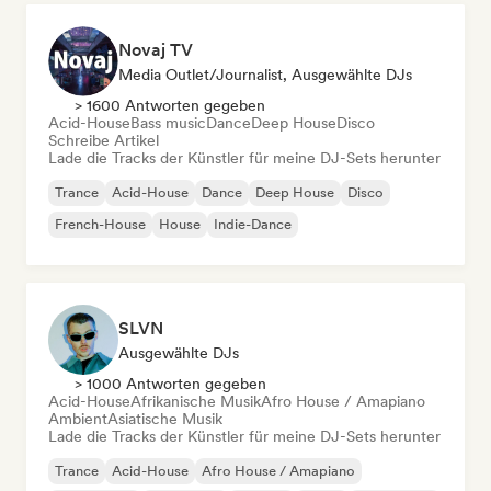
Novaj TV
Media Outlet/Journalist, Ausgewählte DJs
> 1600 Antworten gegeben
Acid-House
Bass music
Dance
Deep House
Disco
Schreibe Artikel
Lade die Tracks der Künstler für meine DJ-Sets herunter
Trance
Acid-House
Dance
Deep House
Disco
French-House
House
Indie-Dance
SLVN
Ausgewählte DJs
> 1000 Antworten gegeben
Acid-House
Afrikanische Musik
Afro House / Amapiano
Ambient
Asiatische Musik
Lade die Tracks der Künstler für meine DJ-Sets herunter
Trance
Acid-House
Afro House / Amapiano