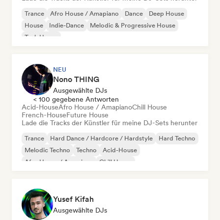
Trance
Afro House / Amapiano
Dance
Deep House
House
Indie-Dance
Melodic & Progressive House
Tech House
NEU
Nono THING
Ausgewählte DJs
< 100 gegebene Antworten
Acid-House
Afro House / Amapiano
Chill House
French-House
Future House
Lade die Tracks der Künstler für meine DJ-Sets herunter
Trance
Hard Dance / Hardcore / Hardstyle
Hard Techno
Melodic Techno
Techno
Acid-House
Afro House / Amapiano
Chill House
Yusef Kifah
Ausgewählte DJs