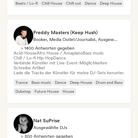
Beats / Lo-fi
Chill House
Chill out
Dance
Deep House
Freddy Masters (Keep Hush)
Booker, Media Outlet/Journalist, Ausgewählte DJs
> 1400 Antworten gegeben
Acid-House
Afro House / Amapiano
Bass music
Chill / Lo-fi Hip-Hop
Dance
Verbinde Künstler mit Live-Event-Möglichkeiten
Schreibe Artikel
Lade die Tracks der Künstler für meine DJ-Sets herunter
Trance
Bass music
Dance
Deep House
Drum and Bass
Dubstep
Future House
House
Nat SuPrise
Ausgewählte DJs
> 300 Antworten gegeben