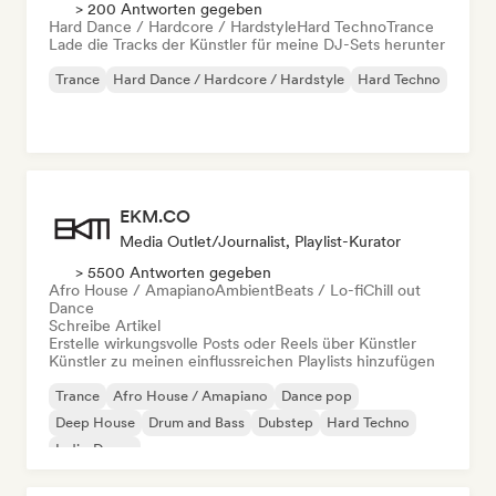
> 200 Antworten gegeben
Hard Dance / Hardcore / Hardstyle
Hard Techno
Trance
Lade die Tracks der Künstler für meine DJ-Sets herunter
Trance
Hard Dance / Hardcore / Hardstyle
Hard Techno
EKM.CO
Media Outlet/Journalist, Playlist-Kurator
> 5500 Antworten gegeben
Afro House / Amapiano
Ambient
Beats / Lo-fi
Chill out
Dance
Schreibe Artikel
Erstelle wirkungsvolle Posts oder Reels über Künstler
Künstler zu meinen einflussreichen Playlists hinzufügen
Trance
Afro House / Amapiano
Dance pop
Deep House
Drum and Bass
Dubstep
Hard Techno
Indie-Dance