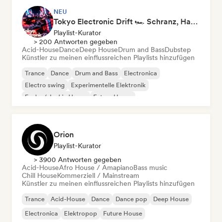
NEU
Tokyo Electronic Drift 🏎️ Schranz, Hard Techno & Anime EDM
Playlist-Kurator
> 200 Antworten gegeben
Acid-House
Dance
Deep House
Drum and Bass
Dubstep
Künstler zu meinen einflussreichen Playlists hinzufügen
Trance
Dance
Drum and Bass
Electronica
Electro swing
Experimentelle Elektronik
Funky / Jackin House
Future House
Orion
Playlist-Kurator
> 3900 Antworten gegeben
Acid-House
Afro House / Amapiano
Bass music
Chill House
Kommerziell / Mainstream
Künstler zu meinen einflussreichen Playlists hinzufügen
Trance
Acid-House
Dance
Dance pop
Deep House
Electronica
Elektropop
Future House