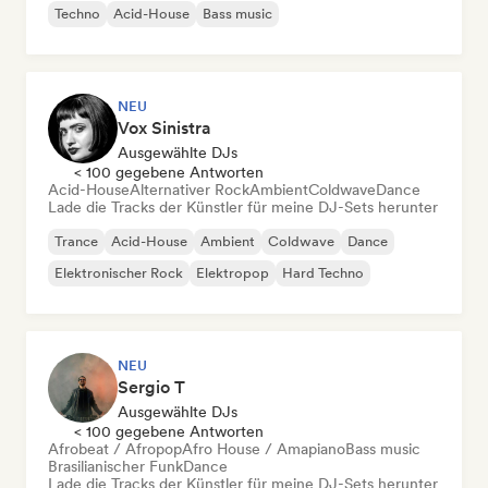
Techno
Acid-House
Bass music
NEU
Vox Sinistra
Ausgewählte DJs
< 100 gegebene Antworten
Acid-House
Alternativer Rock
Ambient
Coldwave
Dance
Lade die Tracks der Künstler für meine DJ-Sets herunter
Trance
Acid-House
Ambient
Coldwave
Dance
Elektronischer Rock
Elektropop
Hard Techno
NEU
Sergio T
Ausgewählte DJs
< 100 gegebene Antworten
Afrobeat / Afropop
Afro House / Amapiano
Bass music
Brasilianischer Funk
Dance
Lade die Tracks der Künstler für meine DJ-Sets herunter