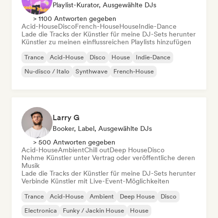
Playlist-Kurator, Ausgewählte DJs
> 1100 Antworten gegeben
Acid-House
Disco
French-House
House
Indie-Dance
Lade die Tracks der Künstler für meine DJ-Sets herunter
Künstler zu meinen einflussreichen Playlists hinzufügen
Trance
Acid-House
Disco
House
Indie-Dance
Nu-disco / Italo
Synthwave
French-House
Larry G
Booker, Label, Ausgewählte DJs
> 500 Antworten gegeben
Acid-House
Ambient
Chill out
Deep House
Disco
Nehme Künstler unter Vertrag oder veröffentliche deren
Musik
Lade die Tracks der Künstler für meine DJ-Sets herunter
Verbinde Künstler mit Live-Event-Möglichkeiten
Trance
Acid-House
Ambient
Deep House
Disco
Electronica
Funky / Jackin House
House