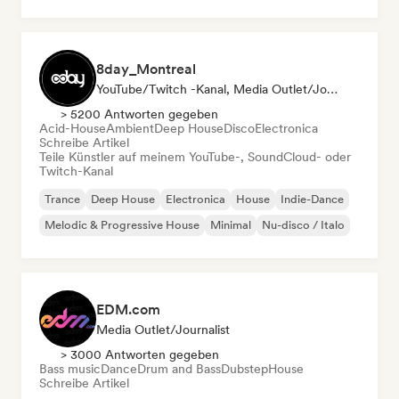
8day_Montreal
YouTube/Twitch -Kanal, Media Outlet/Journalist
> 5200 Antworten gegeben
Acid-House
Ambient
Deep House
Disco
Electronica
Schreibe Artikel
Teile Künstler auf meinem YouTube-, SoundCloud- oder
Twitch-Kanal
Trance
Deep House
Electronica
House
Indie-Dance
Melodic & Progressive House
Minimal
Nu-disco / Italo
EDM.com
Media Outlet/Journalist
> 3000 Antworten gegeben
Bass music
Dance
Drum and Bass
Dubstep
House
Schreibe Artikel