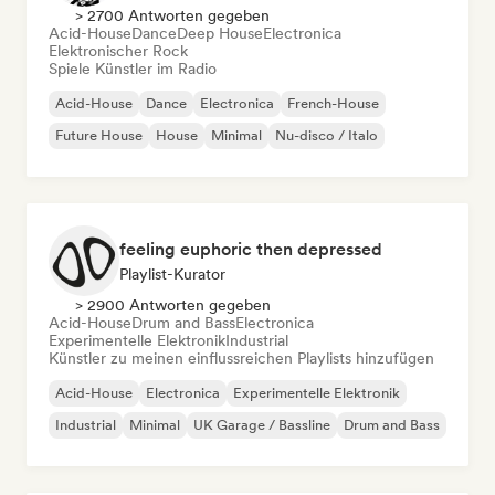
> 2700 Antworten gegeben
Acid-House
Dance
Deep House
Electronica
Elektronischer Rock
Spiele Künstler im Radio
Acid-House
Dance
Electronica
French-House
Future House
House
Minimal
Nu-disco / Italo
feeling euphoric then depressed
Playlist-Kurator
> 2900 Antworten gegeben
Acid-House
Drum and Bass
Electronica
Experimentelle Elektronik
Industrial
Künstler zu meinen einflussreichen Playlists hinzufügen
Acid-House
Electronica
Experimentelle Elektronik
Industrial
Minimal
UK Garage / Bassline
Drum and Bass