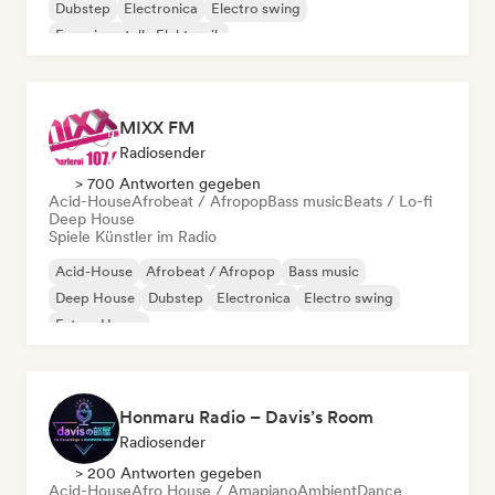
Dubstep
Electronica
Electro swing
Experimentelle Elektronik
MIXX FM
Radiosender
> 700 Antworten gegeben
Acid-House
Afrobeat / Afropop
Bass music
Beats / Lo-fi
Deep House
Spiele Künstler im Radio
Acid-House
Afrobeat / Afropop
Bass music
Deep House
Dubstep
Electronica
Electro swing
Future House
Honmaru Radio – Davis’s Room
Radiosender
> 200 Antworten gegeben
Acid-House
Afro House / Amapiano
Ambient
Dance