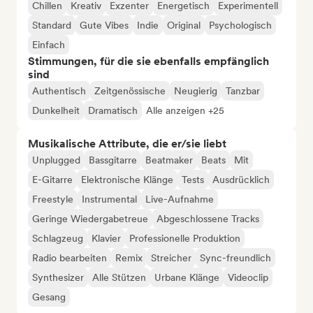
Chillen
Kreativ
Exzenter
Energetisch
Experimentell
Standard
Gute Vibes
Indie
Original
Psychologisch
Einfach
Stimmungen, für die sie ebenfalls empfänglich
sind
Authentisch
Zeitgenössische
Neugierig
Tanzbar
Dunkelheit
Dramatisch
Alle anzeigen +25
Musikalische Attribute, die er/sie liebt
Unplugged
Bassgitarre
Beatmaker
Beats
Mit
E-Gitarre
Elektronische Klänge
Tests
Ausdrücklich
Freestyle
Instrumental
Live-Aufnahme
Geringe Wiedergabetreue
Abgeschlossene Tracks
Schlagzeug
Klavier
Professionelle Produktion
Radio bearbeiten
Remix
Streicher
Sync-freundlich
Synthesizer
Alle Stützen
Urbane Klänge
Videoclip
Gesang