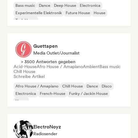
Bass music
Dance
Deep House
Electronica
Experimentelle Elektronik
Future House
House
Tech House
Guettapen
Media Outlet/Journalist
> 3500 Antworten gegeben
Acid-House
Afro House / Amapiano
Ambient
Bass music
Chill House
Schreibe Artikel
Afro House / Amapiano
Chill House
Dance
Disco
Electronica
French-House
Funky / Jackin House
House
ElectroNoyz
Radiosender