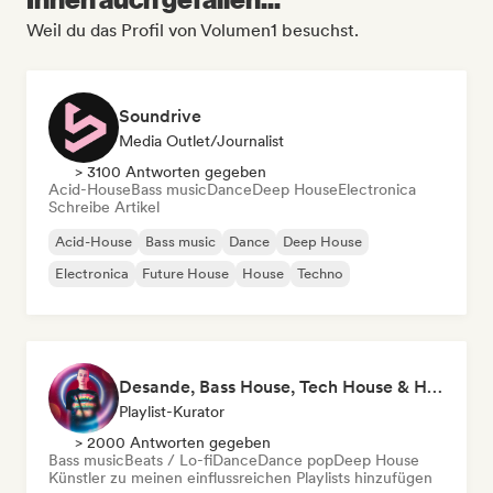
Weil du das Profil von Volumen1 besuchst.
Soundrive
Media Outlet/Journalist
> 3100 Antworten gegeben
Acid-House
Bass music
Dance
Deep House
Electronica
Schreibe Artikel
Acid-House
Bass music
Dance
Deep House
Electronica
Future House
House
Techno
Desande, Bass House, Tech House & House 2021
Playlist-Kurator
> 2000 Antworten gegeben
Bass music
Beats / Lo-fi
Dance
Dance pop
Deep House
Künstler zu meinen einflussreichen Playlists hinzufügen