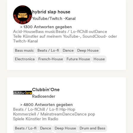
hybrid slap house
YouTube/Twitch -Kanal
> 1300 Antworten gegeben
Acid-House
Bass music
Beats / Lo-fi
Chill out
Dance
Teile Künstler auf meinem YouTube-, SoundCloud- oder
Twitch-Kanal
Bass music
Beats / Lo-fi
Dance
Deep House
Electronica
French-House
Future House
House
Clubbin'One
Radiosender
> 4800 Antworten gegeben
Beats / Lo-fi
Chill / Lo-fi Hip-Hop
Kommerziell / Mainstream
Dance
Dance pop
Spiele Künstler im Radio
Beats / Lo-fi
Dance
Deep House
Drum and Bass