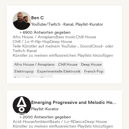
Ben C
YouTube/Twitch -Kanal, Playlist-Kurator
> 6900 Antworten gegeben
Afro House / Amapiano
Bass music
Chill House
Chill / Lo-fi Hip-Hop
Deep House
Teile Künstler auf meinem YouTube-, SoundCloud- oder
Twitch-Kanal
Künstler zu meinen einflussreichen Playlists hinzufügen
Afro House / Amapiano
Chill House
Deep House
Elektropop
Experimentelle Elektronik
French Pop
Future House
House
Emerging Progressive and Melodic House Artists
Playlist-Kurator
> 2000 Antworten gegeben
Acid-House
Ambient
Beats / Lo-fi
Dance
Deep House
Künstler zu meinen einflussreichen Playlists hinzufügen