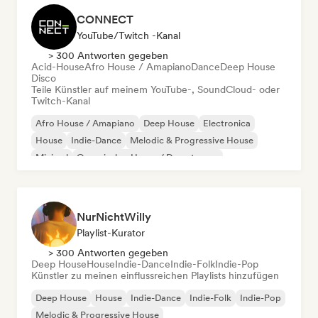
CONNECT
YouTube/Twitch -Kanal
> 300 Antworten gegeben
Acid-House
Afro House / Amapiano
Dance
Deep House
Disco
Teile Künstler auf meinem YouTube-, SoundCloud- oder
Twitch-Kanal
Afro House / Amapiano
Deep House
Electronica
House
Indie-Dance
Melodic & Progressive House
Minimal
Organischer House / Downtempo
NurNichtWilly
Playlist-Kurator
> 300 Antworten gegeben
Deep House
House
Indie-Dance
Indie-Folk
Indie-Pop
Künstler zu meinen einflussreichen Playlists hinzufügen
Deep House
House
Indie-Dance
Indie-Folk
Indie-Pop
Melodic & Progressive House