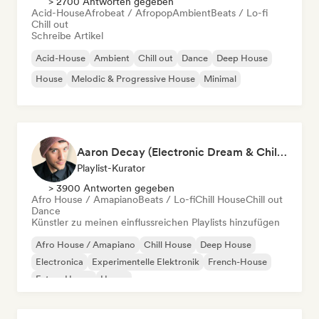
> 2700 Antworten gegeben
Acid-House
Afrobeat / Afropop
Ambient
Beats / Lo-fi
Chill out
Schreibe Artikel
Acid-House
Ambient
Chill out
Dance
Deep House
House
Melodic & Progressive House
Minimal
Aaron Decay (Electronic Dream & Chill Electronic Dream playlists)
Playlist-Kurator
> 3900 Antworten gegeben
Afro House / Amapiano
Beats / Lo-fi
Chill House
Chill out
Dance
Künstler zu meinen einflussreichen Playlists hinzufügen
Afro House / Amapiano
Chill House
Deep House
Electronica
Experimentelle Elektronik
French-House
Future House
House