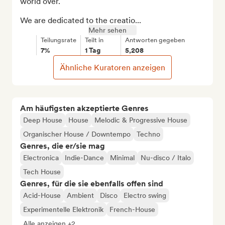
world over.

We are dedicated to the creatio...
Mehr sehen
Teilungsrate
Teilt in
Antworten gegeben
7%
1 Tag
5,208
Ähnliche Kuratoren anzeigen
Am häufigsten akzeptierte Genres
Deep House
House
Melodic & Progressive House
Organischer House / Downtempo
Techno
Genres, die er/sie mag
Electronica
Indie-Dance
Minimal
Nu-disco / Italo
Tech House
Genres, für die sie ebenfalls offen sind
Acid-House
Ambient
Disco
Electro swing
Experimentelle Elektronik
French-House
Alle anzeigen +2