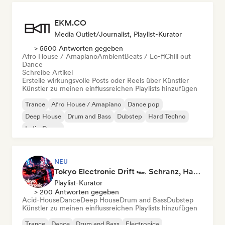
EKM.CO
Media Outlet/Journalist, Playlist-Kurator
> 5500 Antworten gegeben
Afro House / Amapiano
Ambient
Beats / Lo-fi
Chill out
Dance
Schreibe Artikel
Erstelle wirkungsvolle Posts oder Reels über Künstler
Künstler zu meinen einflussreichen Playlists hinzufügen
Trance
Afro House / Amapiano
Dance pop
Deep House
Drum and Bass
Dubstep
Hard Techno
Indie-Dance
NEU
Tokyo Electronic Drift 🏎️ Schranz, Hard Techno & Anime EDM
Playlist-Kurator
> 200 Antworten gegeben
Acid-House
Dance
Deep House
Drum and Bass
Dubstep
Künstler zu meinen einflussreichen Playlists hinzufügen
Trance
Dance
Drum and Bass
Electronica