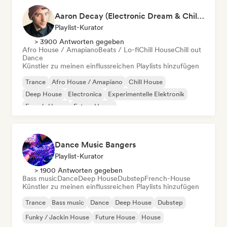
Aaron Decay (Electronic Dream & Chill Electronic Dream playlists)
Playlist-Kurator
> 3900 Antworten gegeben
Afro House / Amapiano
Beats / Lo-fi
Chill House
Chill out
Dance
Künstler zu meinen einflussreichen Playlists hinzufügen
Trance
Afro House / Amapiano
Chill House
Deep House
Electronica
Experimentelle Elektronik
French-House
Future House
Dance Music Bangers
Playlist-Kurator
> 1900 Antworten gegeben
Bass music
Dance
Deep House
Dubstep
French-House
Künstler zu meinen einflussreichen Playlists hinzufügen
Trance
Bass music
Dance
Deep House
Dubstep
Funky / Jackin House
Future House
House