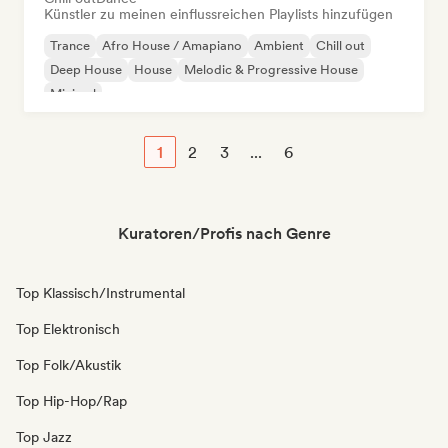
Künstler zu meinen einflussreichen Playlists hinzufügen
Trance
Afro House / Amapiano
Ambient
Chill out
Deep House
House
Melodic & Progressive House
Minimal
1
2
3
...
6
Kuratoren/Profis nach Genre
Top Klassisch/Instrumental
Top Elektronisch
Top Folk/Akustik
Top Hip-Hop/Rap
Top Jazz