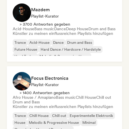
Mazdem
Playlist-Kurator
> 3700 Antworten gegeben
Acid-House
Bass music
Dance
Deep House
Drum and Bass
Künstler zu meinen einflussreichen Playlists hinzufügen
Trance
Acid-House
Dance
Drum and Bass
Future House
Hard Dance / Hardcore / Hardstyle
Hard Techno
Melodic & Progressive House
Focus Electronica
Playlist-Kurator
> 1400 Antworten gegeben
Afro House / Amapiano
Bass music
Chill House
Chill out
Drum and Bass
Künstler zu meinen einflussreichen Playlists hinzufügen
Trance
Chill House
Chill out
Experimentelle Elektronik
House
Melodic & Progressive House
Minimal