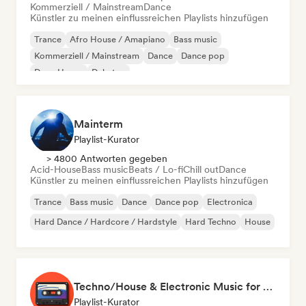
Kommerziell / Mainstream
Dance
Künstler zu meinen einflussreichen Playlists hinzufügen
Trance
Afro House / Amapiano
Bass music
Kommerziell / Mainstream
Dance
Dance pop
Deep House
Dubstep
Mainterm
Playlist-Kurator
> 4800 Antworten gegeben
Acid-House
Bass music
Beats / Lo-fi
Chill out
Dance
Künstler zu meinen einflussreichen Playlists hinzufügen
Trance
Bass music
Dance
Dance pop
Electronica
Hard Dance / Hardcore / Hardstyle
Hard Techno
House
Techno/House & Electronic Music for Svea Playlists
Playlist-Kurator