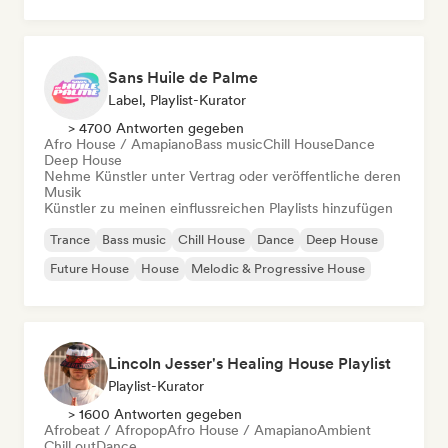
Organischer House / Downtempo
Sans Huile de Palme
Label, Playlist-Kurator
> 4700 Antworten gegeben
Afro House / Amapiano
Bass music
Chill House
Dance
Deep House
Nehme Künstler unter Vertrag oder veröffentliche deren
Musik
Künstler zu meinen einflussreichen Playlists hinzufügen
Trance
Bass music
Chill House
Dance
Deep House
Future House
House
Melodic & Progressive House
Lincoln Jesser's Healing House Playlist
Playlist-Kurator
> 1600 Antworten gegeben
Afrobeat / Afropop
Afro House / Amapiano
Ambient
Chill out
Dance