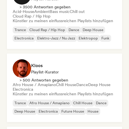
> 3500 Antworten gegeben
Acid-House
Ambient
Bass music
Chill out
Cloud Rap / Hip Hop
Künstler zu meinen einflussreichen Playlists hinzufügen
Trance
Cloud Rap / Hip Hop
Dance
Deep House
Electronica
Elektro-Jazz / Nu Jazz
Elektropop
Funk
Kloos
Playlist-Kurator
> 500 Antworten gegeben
Afro House / Amapiano
Chill House
Dance
Deep House
Electronica
Künstler zu meinen einflussreichen Playlists hinzufügen
Trance
Afro House / Amapiano
Chill House
Dance
Deep House
Electronica
Future House
House