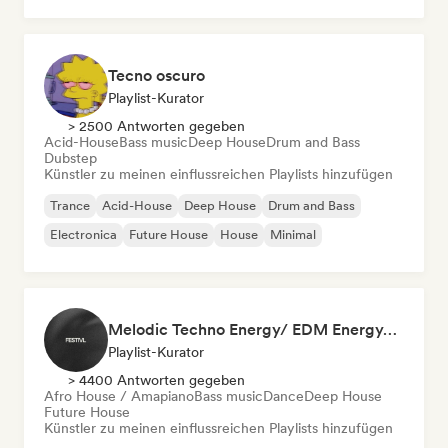
Tecno oscuro
Playlist-Kurator
> 2500 Antworten gegeben
Acid-House
Bass music
Deep House
Drum and Bass
Dubstep
Künstler zu meinen einflussreichen Playlists hinzufügen
Trance
Acid-House
Deep House
Drum and Bass
Electronica
Future House
House
Minimal
Melodic Techno Energy/ EDM Energy/Techno Masters
Playlist-Kurator
> 4400 Antworten gegeben
Afro House / Amapiano
Bass music
Dance
Deep House
Future House
Künstler zu meinen einflussreichen Playlists hinzufügen