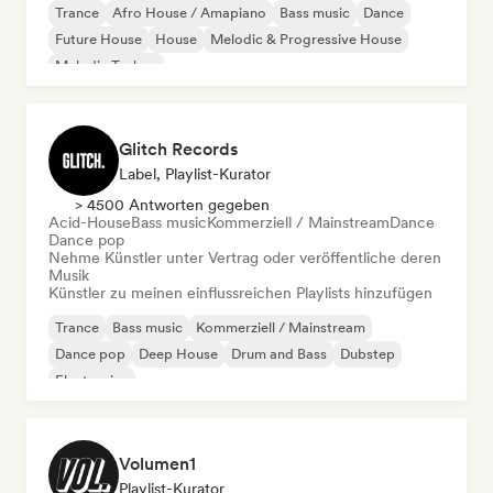
Trance
Afro House / Amapiano
Bass music
Dance
Future House
House
Melodic & Progressive House
Melodic Techno
Glitch Records
Label, Playlist-Kurator
> 4500 Antworten gegeben
Acid-House
Bass music
Kommerziell / Mainstream
Dance
Dance pop
Nehme Künstler unter Vertrag oder veröffentliche deren
Musik
Künstler zu meinen einflussreichen Playlists hinzufügen
Trance
Bass music
Kommerziell / Mainstream
Dance pop
Deep House
Drum and Bass
Dubstep
Electronica
Volumen1
Playlist-Kurator