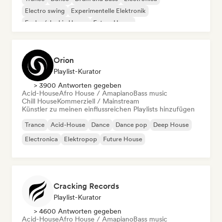
Electro swing
Experimentelle Elektronik
Funky / Jackin House
Future House
Orion
Playlist-Kurator
> 3900 Antworten gegeben
Acid-House
Afro House / Amapiano
Bass music
Chill House
Kommerziell / Mainstream
Künstler zu meinen einflussreichen Playlists hinzufügen
Trance
Acid-House
Dance
Dance pop
Deep House
Electronica
Elektropop
Future House
Cracking Records
Playlist-Kurator
> 4600 Antworten gegeben
Acid-House
Afro House / Amapiano
Bass music