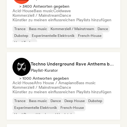
> 3400 Antworten gegeben
Acid-House
Bass music
Coldwave
Kommerziell / Mainstream
Dance
Künstler zu meinen einflussreichen Playlists hinzufügen
Trance
Bass music
Kommerziell / Mainstream
Dance
Dubstep
Experimentelle Elektronik
French-House
Hard Techno
Techno Underground Rave Anthems by Orphium
Playlist-Kurator
> 1000 Antworten gegeben
Acid-House
Afro House / Amapiano
Bass music
Kommerziell / Mainstream
Dance
Künstler zu meinen einflussreichen Playlists hinzufügen
Trance
Bass music
Dance
Deep House
Dubstep
Experimentelle Elektronik
French-House
Hard Dance / Hardcore / Hardstyle