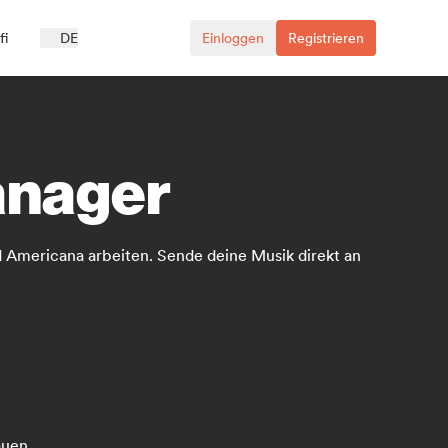
fi
DE
Einloggen
Registrieren
anager
d Americana arbeiten. Sende deine Musik direkt an
auen.