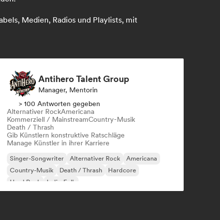
bels, Medien, Radios und Playlists, mit
Antihero Talent Group
Manager, Mentorin
> 100 Antworten gegeben
Alternativer Rock
Americana
Kommerziell / Mainstream
Country-Musik
Death / Thrash
Gib Künstlern konstruktive Ratschläge
Manage Künstler in ihrer Karriere
Singer-Songwriter
Alternativer Rock
Americana
Country-Musik
Death / Thrash
Hardcore
Hard Rock
Indie-Folk