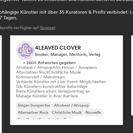
hängige Künstler mit über 35 Kuratoren & Profis verbindet: La
7 Tagen.
profis verfügbar auf
Groover
4LEAVED CLOVER
Booker, Manager, Mentorin, Verlag
> 2600 Antworten gegeben
Afrobeat / Afropop
Afro House / Amapiano
Alternativer Rock
Christliche Musik
Kommerziell / Mainstream
Verbinde Künstler mit Live-Event-Möglichkeiten
Gib Künstlern konstruktive Ratschläge
Biete Künstlern einen Verlagsvertrag an
Manage Künstler in ihrer Karriere
Singer-Songwriter
Afrobeat / Afropop
Alternativer Rock
Christliche Musik
Nouvelle
Pop-Rock
Französischer Rap
Chanson Française/Variété