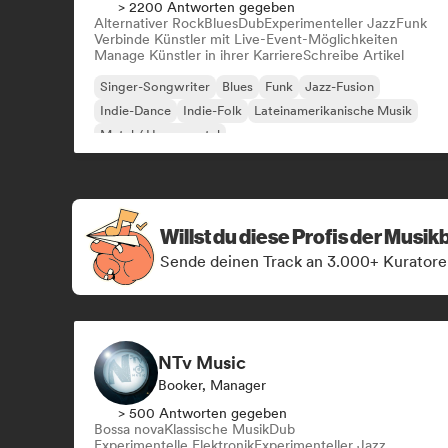
> 2200 Antworten gegeben
Alternativer Rock
Blues
Dub
Experimenteller Jazz
Funk
Verbinde Künstler mit Live-Event-Möglichkeiten
Manage Künstler in ihrer Karriere
Schreibe Artikel
Singer-Songwriter
Blues
Funk
Jazz-Fusion
Indie-Dance
Indie-Folk
Lateinamerikanische Musik
Metal / Heavy metal
Willst du diese Profis der Musi
Sende deinen Track an 3.000+ Kuratore
NTv Music
Booker, Manager
> 500 Antworten gegeben
Bossa nova
Klassische Musik
Dub
Experimentelle Elektronik
Experimenteller Jazz