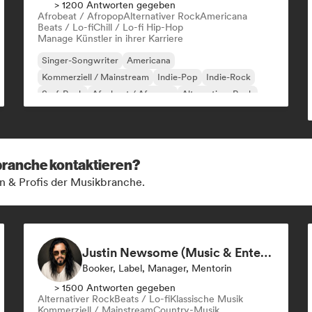
> 1200 Antworten gegeben
Afrobeat / Afropop
Alternativer Rock
Americana
Beats / Lo-fi
Chill / Lo-fi Hip-Hop
Manage Künstler in ihrer Karriere
Singer-Songwriter
Americana
Kommerziell / Mainstream
Indie-Pop
Indie-Rock
Surf-Rock
Afrobeat / Afropop
Alternativer Rock
kbranche kontaktieren?
n & Profis der Musikbranche.
Justin Newsome (Music & Entertainment Executive | A&R, Artist Development & Partnerships | Applied AI & Systems Strategy)
Booker, Label, Manager, Mentorin
> 1500 Antworten gegeben
Alternativer Rock
Beats / Lo-fi
Klassische Musik
Kommerziell / Mainstream
Country-Musik