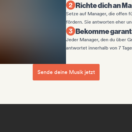
Richte dich an Ma
Setze auf Manager, die offen f
fördern. Sie antworten eher u
Bekomme garanti
Jeder Manager, den du über Gro
antwortet innerhalb von 7 Tag
Sende deine Musik jetzt