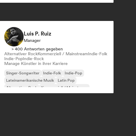
Luis P. Ruiz
Manager
> 400 Antworten gegeben
Alternativer Rock
Kommerziell / Mainstream
Indie-Folk
Indie-Pop
Indie-Rock
Manage Künstler in ihrer Karriere
Singer-Songwriter
Indie-Folk
Indie-Pop
Lateinamerikanische Musik
Latin Pop
Alternativer Rock
Kommerziell / Mainstream
Indie-Rock