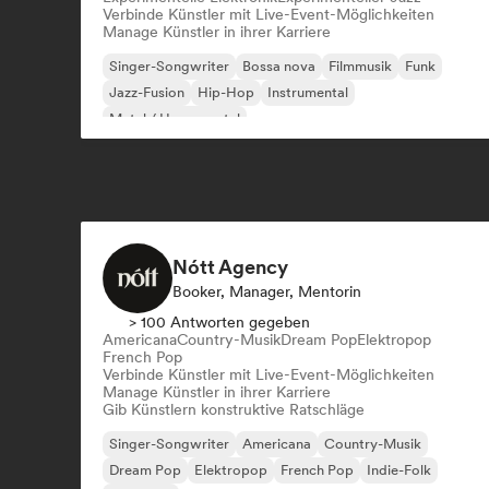
Verbinde Künstler mit Live-Event-Möglichkeiten
Manage Künstler in ihrer Karriere
Singer-Songwriter
Bossa nova
Filmmusik
Funk
Jazz-Fusion
Hip-Hop
Instrumental
Metal / Heavy metal
Nótt Agency
Booker, Manager, Mentorin
> 100 Antworten gegeben
Americana
Country-Musik
Dream Pop
Elektropop
French Pop
Verbinde Künstler mit Live-Event-Möglichkeiten
Manage Künstler in ihrer Karriere
Gib Künstlern konstruktive Ratschläge
Singer-Songwriter
Americana
Country-Musik
Dream Pop
Elektropop
French Pop
Indie-Folk