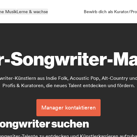
ne Musik
Lerne & wachse
Bewirb dich als Kurator/Pro
r-Songwriter-M
riter-Künstlern aus Indie Folk, Acoustic Pop, Alt-Country un
Profis & Kuratoren, die neues Talent entdecken und fördern.
Manager kontaktieren
Songwriter suchen
Songwriter-Talente zu entdecken und Künstlerkarrieren aufzub