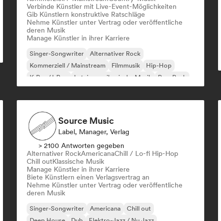
Verbinde Künstler mit Live-Event-Möglichkeiten
Gib Künstlern konstruktive Ratschläge
Nehme Künstler unter Vertrag oder veröffentliche
deren Musik
Manage Künstler in ihrer Karriere
Singer-Songwriter
Alternativer Rock
Kommerziell / Mainstream
Filmmusik
Hip-Hop
K-Pop/J-Pop
Lateinamerikanische Musik
Pop-Punk
Source Music
Label, Manager, Verlag
> 2100 Antworten gegeben
Alternativer Rock
Americana
Chill / Lo-fi Hip-Hop
Chill out
Klassische Musik
Manage Künstler in ihrer Karriere
Biete Künstlern einen Verlagsvertrag an
Nehme Künstler unter Vertrag oder veröffentliche
deren Musik
Singer-Songwriter
Americana
Chill out
Deep House
Dub
Elektro-Jazz / Nu Jazz