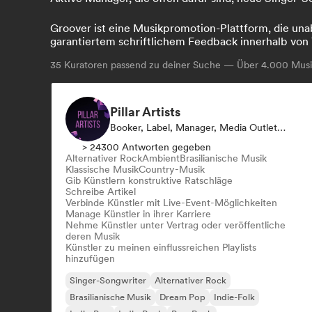
Groover ist eine Musikpromotion-Plattform, die unab
garantiertem schriftlichem Feedback innerhalb von 
35
Kuratoren passend zu deiner Suche — Über 4.000 Musik
Pillar Artists
Booker, Label, Manager, Media Outlet/Journalist, Mentorin, Playlist-Kurator
> 24300 Antworten gegeben
Alternativer Rock
Ambient
Brasilianische Musik
Klassische Musik
Country-Musik
Gib Künstlern konstruktive Ratschläge
Schreibe Artikel
Verbinde Künstler mit Live-Event-Möglichkeiten
Manage Künstler in ihrer Karriere
Nehme Künstler unter Vertrag oder veröffentliche
deren Musik
Künstler zu meinen einflussreichen Playlists
hinzufügen
Singer-Songwriter
Alternativer Rock
Brasilianische Musik
Dream Pop
Indie-Folk