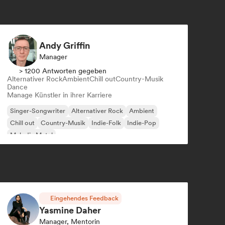
Andy Griffin
Manager
> 1200 Antworten gegeben
Alternativer Rock
Ambient
Chill out
Country-Musik
Dance
Manage Künstler in ihrer Karriere
Singer-Songwriter
Alternativer Rock
Ambient
Chill out
Country-Musik
Indie-Folk
Indie-Pop
Melodic Metal
Eingehendes Feedback
Yasmine Daher
Manager, Mentorin