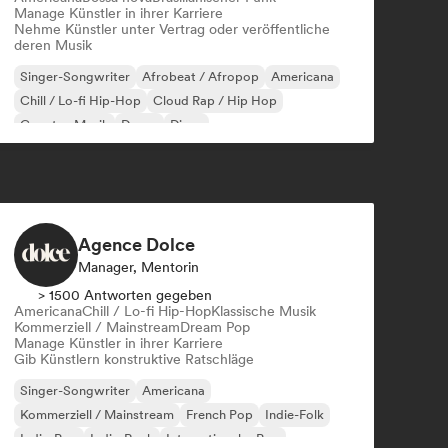
Manage Künstler in ihrer Karriere
Nehme Künstler unter Vertrag oder veröffentliche
deren Musik
Singer-Songwriter
Afrobeat / Afropop
Americana
Chill / Lo-fi Hip-Hop
Cloud Rap / Hip Hop
Country-Musik
Dance
Disco
Agence Dolce
Manager, Mentorin
> 1500 Antworten gegeben
Americana
Chill / Lo-fi Hip-Hop
Klassische Musik
Kommerziell / Mainstream
Dream Pop
Manage Künstler in ihrer Karriere
Gib Künstlern konstruktive Ratschläge
Singer-Songwriter
Americana
Kommerziell / Mainstream
French Pop
Indie-Folk
Indie-Pop
Indie-Rock
Internationaler Pop