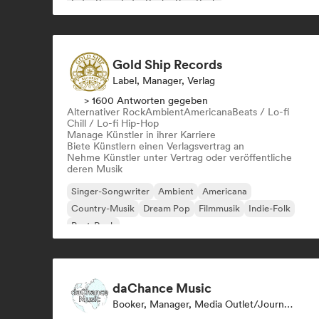
Indie-Pop
Indie-Rock
Pop-Rock
Gold Ship Records
Label, Manager, Verlag
> 1600 Antworten gegeben
Alternativer Rock
Ambient
Americana
Beats / Lo-fi
Chill / Lo-fi Hip-Hop
Manage Künstler in ihrer Karriere
Biete Künstlern einen Verlagsvertrag an
Nehme Künstler unter Vertrag oder veröffentliche
deren Musik
Singer-Songwriter
Ambient
Americana
Country-Musik
Dream Pop
Filmmusik
Indie-Folk
Post-Rock
daChance Music
Booker, Manager, Media Outlet/Journalist