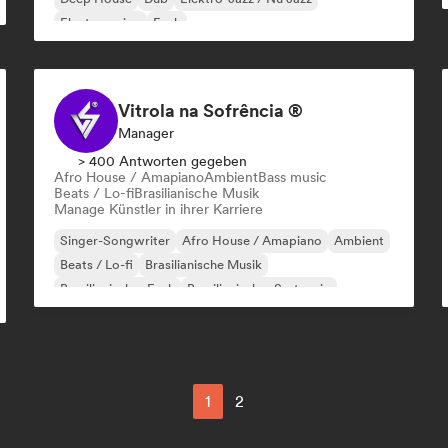
Electro swing
Funk
Vitrola na Sofrência ®
Manager
> 400 Antworten gegeben
Afro House / Amapiano
Ambient
Bass music
Beats / Lo-fi
Brasilianische Musik
Manage Künstler in ihrer Karriere
Singer-Songwriter
Afro House / Amapiano
Ambient
Beats / Lo-fi
Brasilianische Musik
Brasilianischer Funk
Brasilianischer Sertanejo
Dancehall
1
2