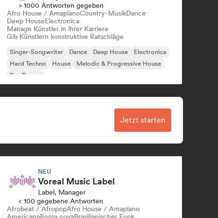
> 1000 Antworten gegeben
Afro House / Amapiano
Country-Musik
Dance
Deep House
Electronica
Manage Künstler in ihrer Karriere
Gib Künstlern konstruktive Ratschläge
Singer-Songwriter
Dance
Deep House
Electronica
Hard Techno
House
Melodic & Progressive House
Psy-Trance
Jetzt starten
NEU
Voreal Music Label
Label, Manager
< 100 gegebene Antworten
Afrobeat / Afropop
Afro House / Amapiano
Americana
Bossa nova
Brasilianischer Funk