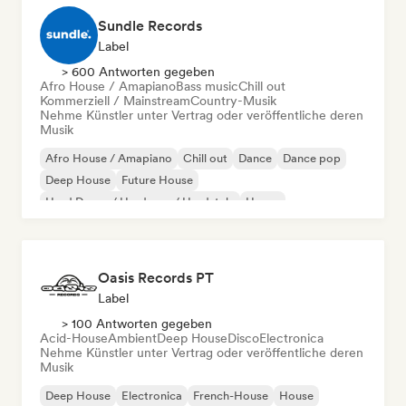
Sundle Records
Label
> 600 Antworten gegeben
Afro House / Amapiano
Bass music
Chill out
Kommerziell / Mainstream
Country-Musik
Nehme Künstler unter Vertrag oder veröffentliche deren
Musik
Afro House / Amapiano
Chill out
Dance
Dance pop
Deep House
Future House
Hard Dance / Hardcore / Hardstyle
House
Oasis Records PT
Label
> 100 Antworten gegeben
Acid-House
Ambient
Deep House
Disco
Electronica
Nehme Künstler unter Vertrag oder veröffentliche deren
Musik
Deep House
Electronica
French-House
House