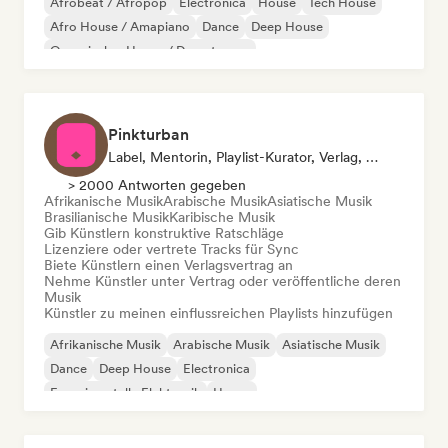
Afrobeat / Afropop
Electronica
House
Tech House
Afro House / Amapiano
Dance
Deep House
Organischer House / Downtempo
Pinkturban
Label, Mentorin, Playlist-Kurator, Verlag, Sync Supervisor
> 2000 Antworten gegeben
Afrikanische Musik
Arabische Musik
Asiatische Musik
Brasilianische Musik
Karibische Musik
Gib Künstlern konstruktive Ratschläge
Lizenziere oder vertrete Tracks für Sync
Biete Künstlern einen Verlagsvertrag an
Nehme Künstler unter Vertrag oder veröffentliche deren
Musik
Künstler zu meinen einflussreichen Playlists hinzufügen
Afrikanische Musik
Arabische Musik
Asiatische Musik
Dance
Deep House
Electronica
Experimentelle Elektronik
House