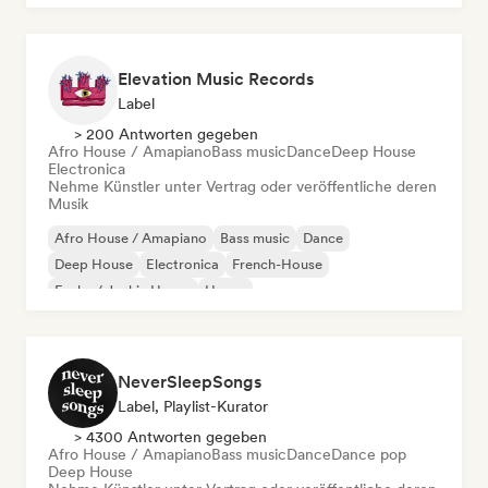
Elevation Music Records
Label
> 200 Antworten gegeben
Afro House / Amapiano
Bass music
Dance
Deep House
Electronica
Nehme Künstler unter Vertrag oder veröffentliche deren
Musik
Afro House / Amapiano
Bass music
Dance
Deep House
Electronica
French-House
Funky / Jackin House
House
NeverSleepSongs
Label, Playlist-Kurator
> 4300 Antworten gegeben
Afro House / Amapiano
Bass music
Dance
Dance pop
Deep House