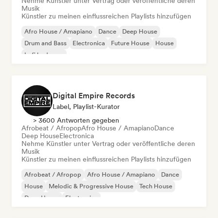
Nehme Künstler unter Vertrag oder veröffentliche deren
Musik
Künstler zu meinen einflussreichen Playlists hinzufügen
Afro House / Amapiano
Dance
Deep House
Drum and Bass
Electronica
Future House
House
Lofi bedroom
Digital Empire Records
Label, Playlist-Kurator
> 3600 Antworten gegeben
Afrobeat / Afropop
Afro House / Amapiano
Dance
Deep House
Electronica
Nehme Künstler unter Vertrag oder veröffentliche deren
Musik
Künstler zu meinen einflussreichen Playlists hinzufügen
Afrobeat / Afropop
Afro House / Amapiano
Dance
House
Melodic & Progressive House
Tech House
Deep House
Electronica