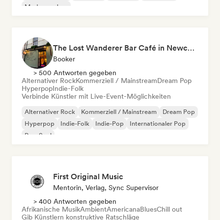
Moderner Jazz
The Lost Wanderer Bar Café in Newcastle
Booker
> 500 Antworten gegeben
Alternativer Rock
Kommerziell / Mainstream
Dream Pop
Hyperpop
Indie-Folk
Verbinde Künstler mit Live-Event-Möglichkeiten
Alternativer Rock
Kommerziell / Mainstream
Dream Pop
Hyperpop
Indie-Folk
Indie-Pop
Internationaler Pop
Pop-Soul
First Original Music
Mentorin, Verlag, Sync Supervisor
> 400 Antworten gegeben
Afrikanische Musik
Ambient
Americana
Blues
Chill out
Gib Künstlern konstruktive Ratschläge