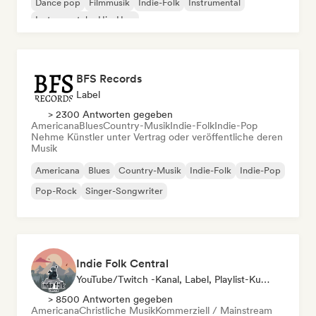
Dance pop
Filmmusik
Indie-Folk
Instrumental
Instrumentaler Hip-Hop
BFS Records
Label
> 2300 Antworten gegeben
Americana
Blues
Country-Musik
Indie-Folk
Indie-Pop
Nehme Künstler unter Vertrag oder veröffentliche deren
Musik
Americana
Blues
Country-Musik
Indie-Folk
Indie-Pop
Pop-Rock
Singer-Songwriter
Indie Folk Central
YouTube/Twitch -Kanal, Label, Playlist-Kurator, Radiosender
> 8500 Antworten gegeben
Americana
Christliche Musik
Kommerziell / Mainstream