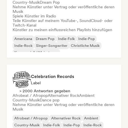
Country-Musik
Dream Pop
Nehme Künstler unter Vertrag oder veröffentliche deren
Musik
Spiele Künstler im Radio
Teile Künstler auf meinem YouTube-, SoundCloud- oder
Twitch-Kanal
Künstler zu meinen einflussreichen Playlists hinzufügen
Americana
Dream Pop
Indie-Folk
Indie-Pop
Indie-Rock
Singer-Songwriter
Christliche Musik
Kommerziell / Mainstream
Celebration Records
Label
> 2000 Antworten gegeben
Afrobeat / Afropop
Alternativer Rock
Ambient
Country-Musik
Dance pop
Nehme Künstler unter Vertrag oder veröffentliche deren
Musik
Afrobeat / Afropop
Alternativer Rock
Ambient
Country-Musik
Indie-Folk
Indie-Pop
Indie-Rock