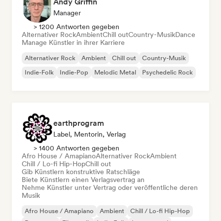
Andy Griffin
Manager
> 1200 Antworten gegeben
Alternativer Rock
Ambient
Chill out
Country-Musik
Dance
Manage Künstler in ihrer Karriere
Alternativer Rock
Ambient
Chill out
Country-Musik
Indie-Folk
Indie-Pop
Melodic Metal
Psychedelic Rock
earthprogram
Label, Mentorin, Verlag
> 1400 Antworten gegeben
Afro House / Amapiano
Alternativer Rock
Ambient
Chill / Lo-fi Hip-Hop
Chill out
Gib Künstlern konstruktive Ratschläge
Biete Künstlern einen Verlagsvertrag an
Nehme Künstler unter Vertrag oder veröffentliche deren
Musik
Afro House / Amapiano
Ambient
Chill / Lo-fi Hip-Hop